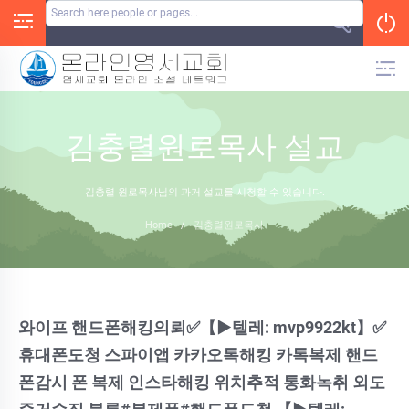
Skip
to
content
김충렬원로목사 설교
김충렬 원로목사님의 과거 설교를 시청할 수 있습니다.
Home
/
김충렬원로목사
와이프 핸드폰해킹의뢰✅【▶텔레: mvp9922kt】✅
휴대폰도청 스파이앱 카카오톡해킹 카톡복제 핸드
폰감시 폰 복제 인스타해킹 위치추적 통화녹취 외도