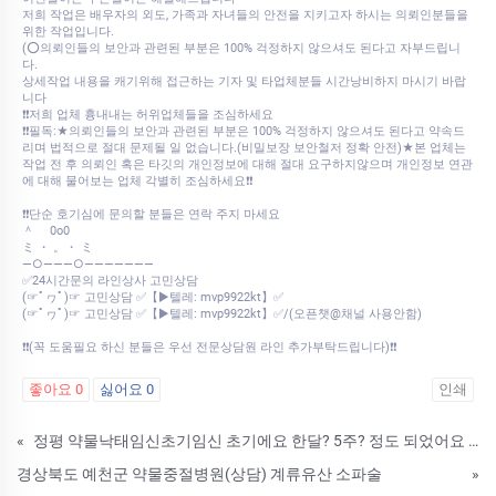
저희 작업은 배우자의 외도, 가족과 자녀들의 안전을 지키고자 하시는 의뢰인분들을
위한 작업입니다.
(⭕의뢰인들의 보안과 관련된 부분은 100% 걱정하지 않으셔도 된다고 자부드립니
다.
상세작업 내용을 캐기위해 접근하는 기자 및 타업체분들 시간낭비하지 마시기 바랍
니다
❗❗저희 업체 흉내내는 허위업체들을 조심하세요
❗❗필독:★의뢰인들의 보안과 관련된 부분은 100% 걱정하지 않으셔도 된다고 약속드
리며 법적으로 절대 문제될 일 없습니다.(비밀보장 보안철저 정확 안전)★본 업체는
작업 전 후 의뢰인 혹은 타깃의 개인정보에 대해 절대 요구하지않으며 개인정보 연관
에 대해 물어보는 업체 각별히 조심하세요❗❗
❗❗단순 호기심에 문의할 분들은 연락 주지 마세요
＾ 0o0
ミ ・ 。・ ミ
—○———○———————
✅24시간문의 라인상사 고민상담
(☞ﾟヮﾟ)☞ 고민상담 ✅【▶텔레: mvp9922kt】✅
(☞ﾟヮﾟ)☞ 고민상담 ✅【▶텔레: mvp9922kt】✅/(오픈챗@채널 사용안함)
❗❗(꼭 도움필요 하신 분들은 우선 전문상담원 라인 추가부탁드립니다)❗❗
좋아요
0
싫어요
0
인쇄
«
정평 약물낙태임신초기임신 초기에요 한달? 5주? 정도 되었어요 미페프렉스가격낙­태약비용차이 자연낙태약해외직구방법
경상북도 예천군 약물중절병원(상담) 계류유산 소파술
»