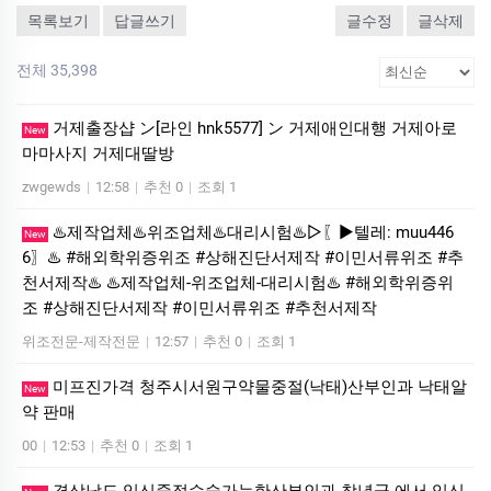
목록보기
답글쓰기
글수정
글삭제
전체 35,398
거제출장샵 ン[라인 hnk5577] ン 거제애인대행 거제아로
New
마마사지 거제대딸방
zwgewds
|
12:58
|
추천 0
|
조회 1
♨️제작업체♨️위조업체♨️대리시험♨️▷〖▶텔레: muu446
New
6〗♨️ #해외학위증위조 #상해진단서제작 #이민서류위조 #추
천서제작♨️ ♨️제작업체-위조업체-대리시험♨️ #해외학위증위
조 #상해진단서제작 #이민서류위조 #추천서제작
위조전문-제작전문
|
12:57
|
추천 0
|
조회 1
미프진가격 청주시서원구약물중절(낙태)산부인과 낙­태알
New
약 판매
00
|
12:53
|
추천 0
|
조회 1