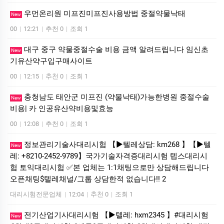
우먼온리원 미프진미프진사용방법 중절약물낙­태
New
00
|
12:21
|
추천 0
|
조회 1
대구 중구 약물중절수술 비용 금액 알려드립니다 임신초
New
기유산약구입구매사이트
00
|
12:15
|
추천 0
|
조회 1
충청남도 태안군 미프진 (약물낙태)가능한병원 중절수술
New
비용| 카 인공유산약비용및효능
00
|
12:08
|
추천 0
|
조회 1
정보관리기술사대리시험 【▶텔레상담: km268 】【▶텔
New
레: +8210-2452-9789】국가기술자격증대리시험 텝스대리시
험 토익대리시험 ✅본 업체는 1:1채팅으로만 상담해드립니다
오픈채팅$텔레채널/그룹 상담한적 없습니다!! 2
대리시험전문업체
|
12:04
|
추천 0
|
조회 1
전기산업기사대리시험 【▶텔레: hxm2345 】#대리시험
New