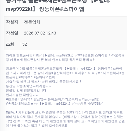
증거수집 불륜#복제폰#핸드폰도청 【▶텔레:
mvp9922kt】 쌍둥이폰#스파이앱
작성자
전문업체
작성일
2026-07-02 12:43
조회
152
와이프 핸드폰해킹의뢰✅【▶텔레: mvp9922kt】✅휴대폰도청 스파이앱 카카오톡해
킹 카톡복제 핸드폰감시 폰 복제 인스타해킹 위치추적 통화녹취
외도증거수집 불륜#복제폰#핸드폰도청 【▶텔레: mvp9922kt】 쌍둥이폰#스파이
앱 스파이웨어 핸드폰 감시 어플#용산복제폰#카톡내용조회 복구#스마트폰복제#핸
드폰해킹#위치추적#문자내역조회
가출한 딸 배우자 뒤조사 남편 바람끼 궁금하신가요 ?
통신및 각종조회업무처리합니다
단골및 업체 전문업체입니다
현재가능한 작업입니다
#핸드폰각종내역서발급업무(통화,문자,카카오톡,마일피플,구글넷)
#★통화내역조회★⭐✅【▶텔레: mvp9922kt】✅⭐ ✅㉸톡:HVW768✅
❗❗필독:★의뢰인들의 보안과 관련된 부분은 100% 걱정하지 않으셔도 된다고 약속드
리며 법적으로 절대 문제될 일 없습니다.(비밀보장 보안철저 정확 안전)★본 업체는
작업 전 후 의뢰인 혹은 타깃의 개인정보에 대해 절대 요구하지않으며 개인정보 연관
에 대해 물어보는 업체 각별히 조심하세요❗❗