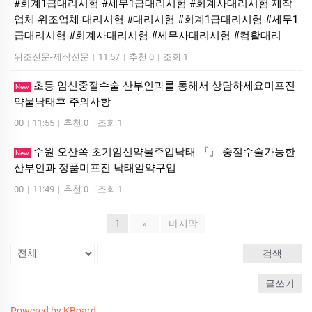
#회계1급대리시험 #세무1급대리시험 #회계사대리시험 제작
업체-위조업체-대리시험 #대리시험 #회계1급대리시험 #세무1
급대리시험 #회계사대리시험 #세무사대리시험 #컴활대리
위조전문-제작전문
|
11:57
|
추천 0
|
조회 1
초동 임신중절수술 산부인과를 통해서 상담하세요미­프진
New
약물낙­태후 주의사항
00
|
11:55
|
추천 0
|
조회 1
수원 오산쪽 초기임신약물주입낙태 『』 중절수술가능한
New
산부인과 정품미­프진 낙­태알약구입
00
|
11:49
|
추천 0
|
조회 1
1
»
마지막
검색
글쓰기
Powered by KBoard