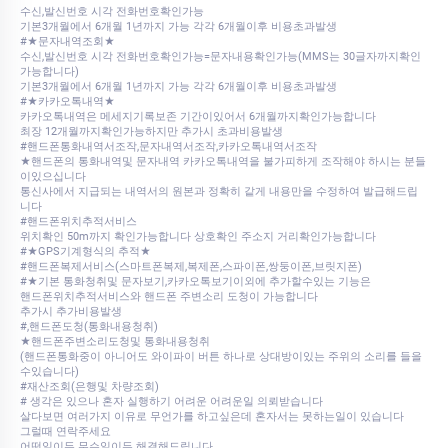
수신,발신번호 시각 전화번호확인가능
기본3개월에서 6개월 1년까지 가능 각각 6개월이후 비용초과발생
#★문자내역조회★
수신,발신번호 시각 전화번호확인가능=문자내용확인가능(MMS는 30글자까지확인
가능합니다)
기본3개월에서 6개월 1년까지 가능 각각 6개월이후 비용초과발생
#★카카오톡내역★
카카오톡내역은 메세지기록보존 기간이있어서 6개월까지확인가능합니다
최장 12개월까지확인가능하지만 추가시 초과비용발생
#핸드폰통화내역서조작,문자내역서조작,카카오톡내역서조작
★핸드폰의 통화내역및 문자내역 카카오톡내역을 불가피하게 조작해야 하시는 분들
이있으십니다
통신사에서 지급되는 내역서의 원본과 정확히 같게 내용만을 수정하여 발급해드립
니다
#핸드폰위치추적서비스
위치확인 50m까지 확인가능합니다 상호확인 주소지 거리확인가능합니다
#★GPS기계형식의 추적★
#핸드폰복제서비스(스마트폰복제,복제폰,스파이폰,쌍둥이폰,브릿지폰)
#★기본 통화청취및 문자보기,카카오톡보기이외에 추가할수있는 기능은
핸드폰위치추적서비스와 핸드폰 주변소리 도청이 가능합니다
추가시 추가비용발생
#,핸드폰도청(통화내용청취)
★핸드폰주변소리도청및 통화내용청취
(핸드폰통화중이 아니어도 와이파이 버튼 하나로 상대방이있는 주위의 소리를 들을
수있습니다)
#재산조회(은행및 차량조회)
# 생각은 있으나 혼자 실행하기 어려운 어려운일 의뢰받습니다
살다보면 여러가지 이유로 무언가를 하고싶은데 혼자서는 못하는일이 있습니다
그럴때 연락주세요
어떤일이든 무슨일이든 해결해드립니다