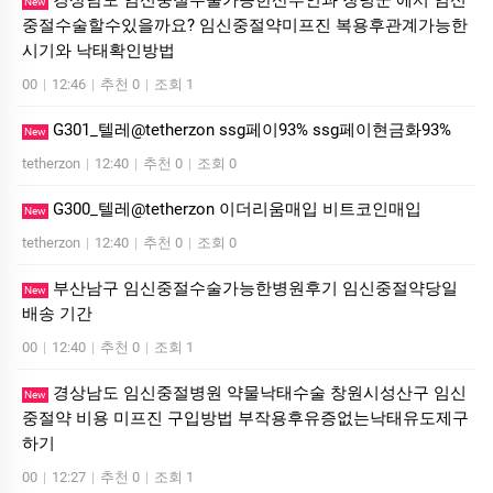
경상남도 임신중절수술가능한산부인과 창녕군 에서 임신
New
중절수술할수있을까요? 임신중절약미프진 복용후관계가능한
시기와 낙태확인방법
00
|
12:46
|
추천 0
|
조회 1
G301_텔레@tetherzon ssg페이93% ssg페이현금화93%
New
tetherzon
|
12:40
|
추천 0
|
조회 0
G300_텔레@tetherzon 이더리움매입 비트코인매입
New
tetherzon
|
12:40
|
추천 0
|
조회 0
부산남구 임신중절수술가능한병원후기 임신중절약당일
New
배송 기간
00
|
12:40
|
추천 0
|
조회 1
경상남도 임신중절병원 약물낙태수술 창원시성산구 임신
New
중절약 비용 미프진 구입방법 부작용후유증없는낙태유도제구
하기
00
|
12:27
|
추천 0
|
조회 1