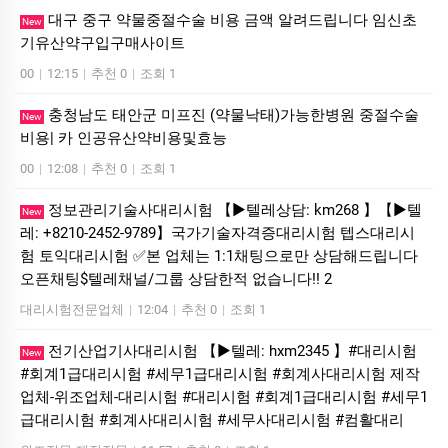
대구 중구 약물중절수술 비용 금액 알려드립니다 임신초
New
기유산약구입구매사이트
00
|
12:15
|
추천 0
|
조회 1
충청남도 태안군 미프진 (약물낙태)가능한병원 중절수술
New
비용| 카 인공유산약비용및효능
00
|
12:08
|
추천 0
|
조회 1
정보관리기술사대리시험 【▶텔레상담: km268 】【▶텔
New
레: +8210-2452-9789】국가기술자격증대리시험 텝스대리시
험 토익대리시험 ✅본 업체는 1:1채팅으로만 상담해드립니다
오픈채팅$텔레채널/그룹 상담한적 없습니다!! 2
대리시험전문업체
|
12:04
|
추천 0
|
조회 1
전기산업기사대리시험 【▶텔레: hxm2345 】#대리시험
New
#회계1급대리시험 #세무1급대리시험 #회계사대리시험 제작
업체-위조업체-대리시험 #대리시험 #회계1급대리시험 #세무1
급대리시험 #회계사대리시험 #세무사대리시험 #컴활대리