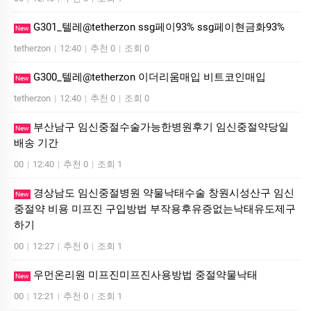
G301_텔레@tetherzon ssg페이93% ssg페이현금화93%
New
tetherzon
|
12:40
|
추천 0
|
조회 0
G300_텔레@tetherzon 이더리움매입 비트코인매입
New
tetherzon
|
12:40
|
추천 0
|
조회 0
부산남구 임신중절수술가능한병원후기 임신중절약당일
New
배송 기간
00
|
12:40
|
추천 0
|
조회 1
경상남도 임신중절병원 약물낙태수술 창원시성산구 임신
New
중절약 비용 미프진 구입방법 부작용후유증없는낙태유도제구
하기
00
|
12:27
|
추천 0
|
조회 1
우먼온리원 미프진미프진사용방법 중절약물낙­태
New
00
|
12:21
|
추천 0
|
조회 1