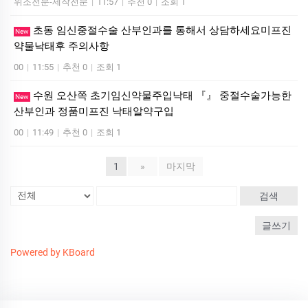
위조전문-제작전문
|
11:57
|
추천 0
|
조회 1
초동 임신중절수술 산부인과를 통해서 상담하세요미­프진
New
약물낙­태후 주의사항
00
|
11:55
|
추천 0
|
조회 1
수원 오산쪽 초기임신약물주입낙태 『』 중절수술가능한
New
산부인과 정품미­프진 낙­태알약구입
00
|
11:49
|
추천 0
|
조회 1
1
»
마지막
검색
글쓰기
Powered by KBoard