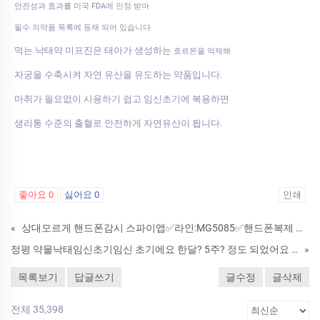
안전성과 효과를 미국 FDA에 인정 받아
필수 의약품 목록에 등재 되어 있습니다
먹는 낙태약 미프진은 태아가 생성하는
호르몬을 억제해
자궁을 수축시켜 자연 유산을 유도하는 약품입니다.
마취가 필요없이 사용하기 쉽고 임신초기에 복용하면
생리통 수준의 출혈로 안전하게 자연유산이 됩니다.
좋아요
0
싫어요
0
인쇄
«
상대모르게 핸드폰감시 스파이앱✅라인:MG5085✅핸드폰복제 핸드폰도청 위치추적 카톡해킹 인스타해킹 통화녹취 문자내용해킹 외도증거수집전문
정평 약물낙태임신초기임신 초기에요 한달? 5주? 정도 되었어요 미페프렉스가격낙­태약비용차이 자연낙태약해외직구방법
»
목록보기
답글쓰기
글수정
글삭제
전체 35,398