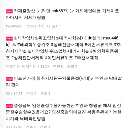
거제출장샵 ン[라인 hnk5577] ン 거제애인대행 거제아로
New
마마사지 거제대딸방
zwgewds
|
12:58
|
추천 0
|
조회 1
♨️제작업체♨️위조업체♨️대리시험♨️▷〖▶텔레: muu446
New
6〗♨️ #해외학위증위조 #상해진단서제작 #이민서류위조 #추
천서제작♨️ ♨️제작업체-위조업체-대리시험♨️ #해외학위증위
조 #상해진단서제작 #이민서류위조 #추천서제작
위조전문-제작전문
|
12:57
|
추천 0
|
조회 1
미프진가격 청주시서원구약물중절(낙태)산부인과 낙­태알
New
약 판매
00
|
12:53
|
추천 0
|
조회 1
경상남도 임신중절수술가능한산부인과 창녕군 에서 임신
New
중절수술할수있을까요? 임신중절약미프진 복용후관계가능한
시기와 낙태확인방법
00
|
12:46
|
추천 0
|
조회 1