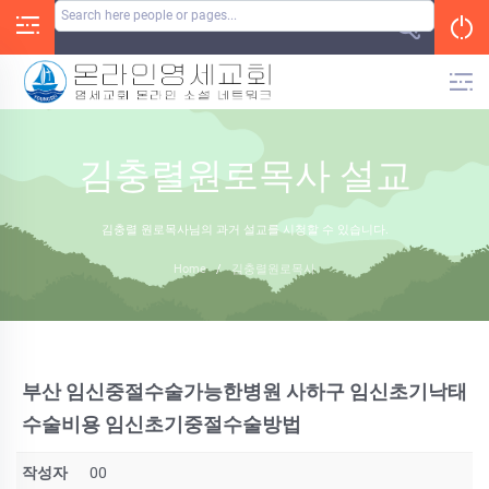
Skip
to
content
김충렬원로목사 설교
김충렬 원로목사님의 과거 설교를 시청할 수 있습니다.
Home
/
김충렬원로목사
부산 임신중절수술가능한병원 사하구 임신초기낙태
수술비용 임신초기중절수술방법
작성자
00