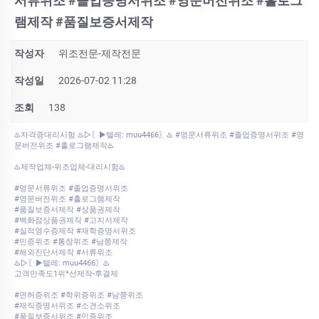
서류위조 #졸업증명서위조 #영문버전위조 #홀로그
램제작 #품질보증서제작
작성자
위조전문-제작전문
작성일
2026-07-02 11:28
조회
138
♨️자격증대리시험 ♨️▷〖▶텔레: muu4466〗♨️ #영문서류위조 #졸업증명서위조 #영
문버전위조 #홀로그램제작♨️
♨️제작업체-위조업체-대리시험♨️
#영문서류위조 #졸업증명서위조
#영문버전위조 #홀로그램제작
#품질보증서제작 #상품권제작
#백화점상품권제작 #고지서제작
#실적영수증제작 #재학증명서위조
#민증위조 #통장위조 #남쯩제작
#해외진단서제작 #서류위조
♨️▷〖▶텔레: muu4466〗♨️
고객만족도1위*선제작-후결제
#면허증위조 #학위증위조 #남쯩위조
#재직증명서위조 #소견소위조
#품질보증서위조 #민증위조