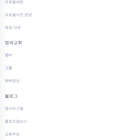
프로필세팅
프로필사진 변경
계정 삭제
영세교회
멤버
그룹
예배영상
블로그
영스타그램
클로즈업뉴스
교회주보