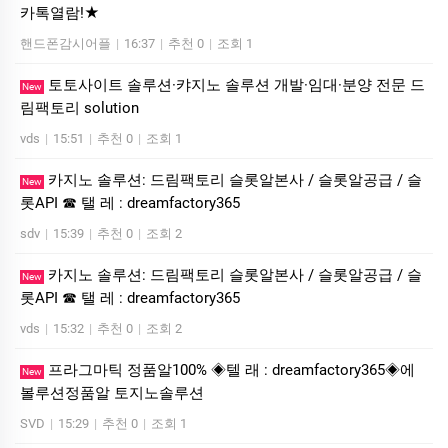
카톡열람!★
핸드폰감시어플
|
16:37
|
추천 0
|
조회 1
토­토사이트 솔루션·캬지노 솔루션 개발·임대·분양 전문 드
New
림팩토리 solution
vds
|
15:51
|
추천 0
|
조회 1
카지노 솔루션: 드림팩토리 슬롯알본사 / 슬롯알공급 / 슬
New
롯API ☎ 탤 레 : dreamfactory365
sdv
|
15:39
|
추천 0
|
조회 2
카지노 솔루션: 드림팩토리 슬롯알본사 / 슬롯알공급 / 슬
New
롯API ☎ 탤 레 : dreamfactory365
vds
|
15:32
|
추천 0
|
조회 2
프라그마틱 정품알100% ◈텔 래 : dreamfactory365◈에
New
볼루션정품알 토지노솔루션
SVD
|
15:29
|
추천 0
|
조회 1