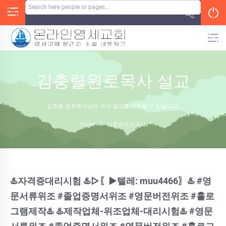
Skip
to
content
김충렬원로목사 설교
김충렬 원로목사님의 과거 설교를 시청할 수 있습니다.
Home
/
김충렬원로목사
♨️자격증대리시험 ♨️▷〖▶텔레: muu4466〗♨️ #영
문서류위조 #졸업증명서위조 #영문버전위조 #홀로
그램제작♨️ ♨️제작업체-위조업체-대리시험♨️ #영문