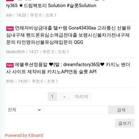
ry365 ★드림팩토리 Solution #슬­롯Solution
sdv
|
14:23
|
추천 0
|
조회 1
연체자비상금대출 탤ㄺ램 Gora43430aa 고라통신 선불유
New
심내구재 핸드폰유심소액급전대출 보령시신불자가전내구제
문의 타인명의선불유심매입문의 QGG
bbabvdfsh
|
14:21
|
추천 0
|
조회 1
에볼루션정품알 ❤️{텔 : dreamfactory365}❤️ 카지노 밴더
New
사 사이트 제작비용 카지노API연동 슬롯 API
SVD
|
14:20
|
추천 0
|
조회 1
1
»
마지막
검색
글쓰기
Powered by KBoard