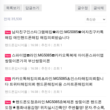
목록보기
답글쓰기
글수정
글삭제
전체 35,530
남자친구인스타그램해킹☎라인:MG5085☎여자친구카톡
New
해킹 애인핸드폰해킹 해킹의뢰받습니다
핸드폰감시어플
|
16:38
|
추천 0
|
조회 1
스파이앱☎️라인:MG5085☎️카카오톡복제 아이폰스파이앱
New
쌍둥이폰가격 부산쌍둥이폰
핸드폰감시어플
|
16:38
|
추천 0
|
조회 1
카카오톡해킹의뢰♨라인:MG5085♨인스타해킹의뢰합니
New
다 트위터해킹의뢰 핸드폰해킹비용 스마트폰해킹의뢰
핸드폰감시어플
|
16:38
|
추천 0
|
조회 1
★핸드폰도청⛱️라인:MG5085⛱️복제폰 쌍둥이폰 핸드폰
New
도청★통화내용감청! 위치실시간확인! 주변촬영! 문자.주소록,