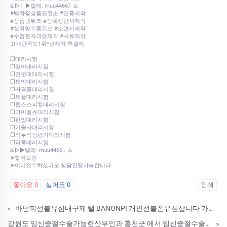
♨️▷〖▶텔레: muu4466〗♨️
#백화점상품권위조 #민증제작
#상품권위조 #상해진단서제작
#실적영수증위조 #소견서제작
#수첩형자격증제작 #서류제작
고객만족도1위*선제작-후결제
❒대리시험
❒영어대리시험
❒전문대대리시험
❒토익대리시험
❒자격증대리시험
❒토플대리시험
❒텝스스피킹대리시험
❒아이엘츠대리시험
❒편입대리시험
❒기술사대리시험
❒직무적성평가대리시험
❒각종대리시험
♨️▷▶텔레: muu4466」♨️
➤합격보장
➤이미접수하셨어도 상담진행가능합니다.
좋아요
0
싫어요
0
인쇄
«
바넌피선불유심내구제 탤 BANONPI 개인선불폰유심삽니다 가평군 무피해 무사고 유심매입업체 대학생p2p소액대출 lg당일소액내구제대출 KGU
강원도 임신중절수술가능한산부인과 홍천군 에서 임신중절수술할수있을까요? 낙태알약복용후 낙태흔적,안전성
»