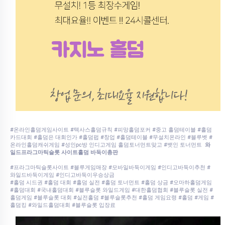
#온라인홀덤게임사이트 #텍사스홀덤규칙 #피망홀덤포커 #중고 홀덤테이블 #홀덤
카드대회 #홀덤은 대회인가 #홀덤펍 #창업 #홀덤테이블 #무설치온라인 #블루벳 #
온라인홀덤캐쉬게임 #성인pc방 인디고게임 홀덤토너먼트맞고 #뱃인 토너먼트
와
일드프라그마틱슬롯 사이트홀덤 바둑이총판
#프라그마틱슬롯사이트 #블루게임매장 #모바일바둑이게임 #인디고바둑이추천 #
와일드바둑이게임 #인디고바둑이우승상금
#홀덤 시드권 #홀덤 대회 #홀덤 실전 #홀덤 토너먼트 #홀덤 상금 #오마하홀덤게임
#홀덤대회 #국내홀덤대회 #블루슬롯 와일드게임 #대한홀덤협회 #블루슬롯 실전 #
홀덤게임 #블루슬롯 대회 #실전홀덤 #블루슬롯추천 #홀덤 게임요령 #홀덤 #게임 #
홀덤킹 #와일드홀덤대회 #블루슬롯 입장료