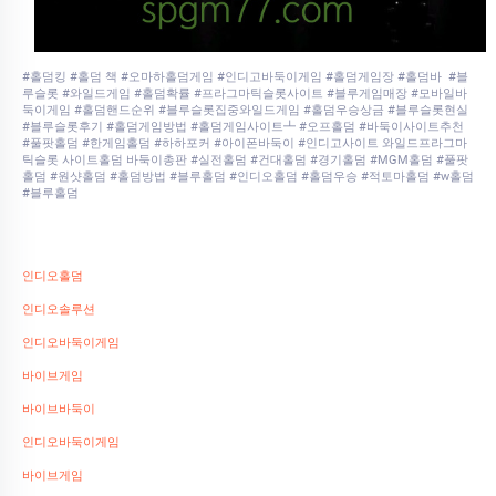
#홀덤킹 #홀덤 책 #오마하홀덤게임 #인디고바둑이게임 #홀덤게임장 #홀덤바 #블
루슬롯 #와일드게임 #홀덤확률 #프라그마틱슬롯사이트 #블루게임매장 #모바일바
둑이게임 #홀덤핸드순위 #블루슬롯집중와일드게임 #홀덤우승상금 #블루슬롯현실
#블루슬롯후기 #홀덤게임방법 #홀덤게임사이트┻ #오프홀덤 #바둑이사이트추천
#풀팟홀덤 #한게임홀덤 #하하포커 #아이폰바둑이 #인디고사이트 와일드프라그마
틱슬롯 사이트홀덤 바둑이총판 #실전홀덤 #건대홀덤 #경기홀덤 #MGM홀덤 #풀팟
홀덤 #원샷홀덤 #홀덤방법 #블루홀덤 #인디오홀덤 #홀덤우승 #적토마홀덤 #w홀덤
#블루홀덤
인디오홀덤
인디오솔루션
인디오바둑이게임
바이브게임
바이브바둑이
인디오바둑이게임
바이브게임