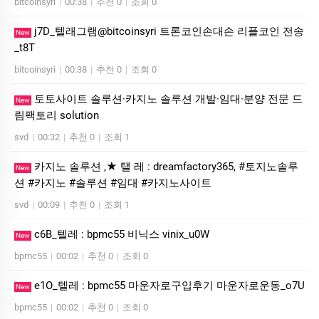
bitcoinsyri
|
00:38
|
추천 0
|
조회 0
j7D_텔래그램@bitcoinsyri 트론코인손대손 리플코인 전송
New
_t8T
bitcoinsyri
|
00:38
|
추천 0
|
조회 0
토토사이트 솔루션·카지노 솔루션 개발·임대·분양 전문 드
New
림팩토리 solution
svd
|
00:32
|
추천 0
|
조회 1
카지노 솔루션 ,★ 탤 레 : dreamfactory365, #토지노솔루
New
션 #카지노 #솔루션 #임대 #카지노사이트
svd
|
00:09
|
추천 0
|
조회 1
c6B_텔레 : bpmc55 비닉스 vinix_u0W
New
bpmc55
|
00:02
|
추천 0
|
조회 0
e1O_텔레 : bpmc55 마운자로구입후기 마운자로운동_o7U
New
bpmc55
|
00:02
|
추천 0
|
조회 0