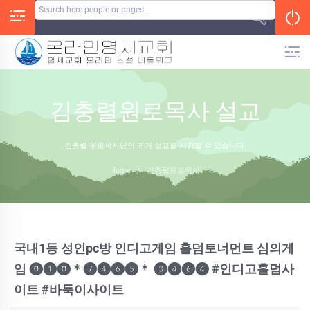
Skip
to
content
김충렬원로목사 설교
김충렬 원로목사님의 과거 설교를 시청할 수 있습니다.
Home
/
김충렬원로목사
국내1등 성인pc방 인디고게임 홀덤토너먼트 심의게
임 ⓿❶⓿＊❼❹❻❺＊ ❸❹❻❹ #인디고홀덤사
이트 #바둑이사이트