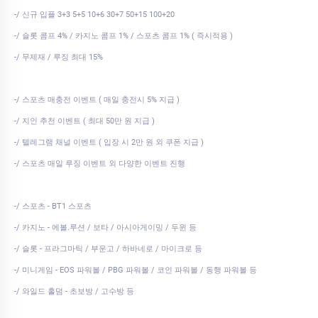
-/ 신규 입플 3+3 5+5 10+6 30+7 50+15 100+20
-/ 슬롯 콤프 4% / 카지노 콤프 1% / 스포츠 콤프 1% ( 즉시적용 )
-/ 무제재 / 루징 최대 15%
-/ 스포츠 매충전 이벤트 ( 매일 충전시 5% 지급 )
-/ 지인 추천 이벤트 ( 최대 50만 원 지급 )
-/ 텔레그램 채널 이벤트 ( 입장 시 2만 원 외 쿠폰 지급 )
-/ 스포츠 매일 루징 이벤트 외 다양한 이벤트 진행
-/ 스포츠 - BT1 스포츠
-/ 카지노 - 에볼.루션 / 보타 / 아시아게이밍 / 두윈 등
-/ 슬롯 - 프라그마틱 / 부운고 / 하바네로 / 마이크로 등
-/ 미니게임 - EOS 파워볼 / PBG 파워볼 / 코인 파워볼 / 동행 파워볼 등
-/ 와일드 홀덤 - 초보방 / 고수방 등