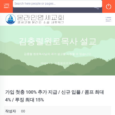
Skip
to
content
김충렬원로목사 설교
김충렬 원로목사님의 과거 설교를 시청할 수 있습니다.
Home
/
김충렬원로목사
가입 첫충 100% 추가 지급 / 신규 입플 / 콤프 최대
4% / 루징 최대 15%
작성자
00