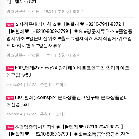
2】 텔레: +821
위조전문-제작전문
|
18:34
|
추천 0
|
조회 1
♨️자격증대리시험 ♨️◈【▶텔레♥:+8210-7941-8872 】
New
【▶텔레♥ : +8210-8069-3799 】◈♨️ #영문서류위조 #졸업증
명서위조 #영문버전위조 #홀로그램제작♨️ ♨️제작업체-위조업
체-대리시험♨️ #영문서류위
위조전문-제작전문
|
17:50
|
추천 0
|
조회 1
b9P_텔레@coinsp24 알리페이비트코인구입 알리페이코
New
인구입_w5U
coinsp24
|
17:27
|
추천 0
|
조회 0
r3U_텔레@coinsp24 문화상품권코인구매 문화상품권테
New
더전송_e3T
coinsp24
|
17:27
|
추천 0
|
조회 0
♨️졸업증명서제작♨️◈【▶텔레♥:+8210-7941-8872 】
New
【▶텔레♥ : +8210-8069-3799 】◈♨️〓소득금액증명원,잔액