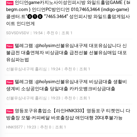
인디언game카­지노사이성인피시방 와일드홀덤GAME { bi
New
begm.com } 인디언PC방인디언 010,7465,3464 (indigo-game)
콜센터.트”⓿❶⓿ ”7465.3464” 성인피시방 와일드홀덤게임사
이트 인디언게
SDVSDVSDV
|
19:54
|
추천 0
|
조회 1
텔레그램 :@holysim선불유심내구제 대포유심삽니다 신
New
불급전 대출연체자 비상금대출 급전선불 선불유심매입 대포
유심파는법
선불유심내구제 홀리심
|
19:24
|
추천 0
|
조회 1
텔레그램 :@holysim선불유심내구제 비상금대출 생활비
New
생계비 소상공인대출 당일대출 카카오뱅크비상금대출
선불유심내구제 홀리심
|
19:23
|
추천 0
|
조회 1
영등포구유흥업소【라인HNK333】영등포구 티켓언니 다
New
방출장 모텔-커피베달 바로출장샵 애인대행 20대후불가능
HNK5577
|
19:23
|
추천 0
|
조회 1