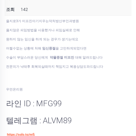
조회
142
을지로3가 미프진아기지우는약처방산부인과병원
옳지않은 피임방법을 사용했거나 피임실패로 인해
원하지 않는 임신을 하게 되는 경우가 생기는데요
어쩔수없는 상황에 처해
임신중절
을 고민하게되었다면
수술이 부담스러운 당신에게
약물중절 미프진
대해 알려드립니다
전문의가 낙태후 회복되실때까지 책임지고 복용상담도와드립니다
우먼온리원
라인 ID : MFG99
텔레그램 : ALVM89
https://solo.to/mfj