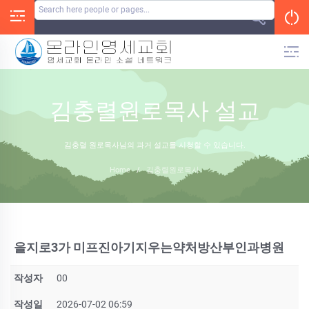
Skip
to
content
김충렬원로목사 설교
김충렬 원로목사님의 과거 설교를 시청할 수 있습니다.
Home
/
김충렬원로목사
을지로3가 미프진아기지우는약처방산부인과병원
작성자
00
작성일
2026-07-02 06:59