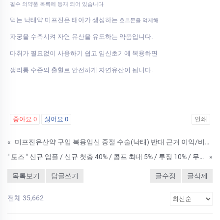
필수 의약품 목록에 등재 되어 있습니다
먹는 낙태약 미프진은 태아가 생성하는
호르몬을 억제해
자궁을 수축시켜 자연 유산을 유도하는 약품입니다.
마취가 필요없이 사용하기 쉽고 임신초기에 복용하면
생리통 수준의 출혈로 안전하게 자연유산이 됩니다.
좋아요
0
싫어요
0
인쇄
«
미프진유산약 구입 복용임신 중절 수술(낙태) 반대 근거 이익/비용 낙태약복용피임임신초기자연낙태약약물낙태 에 따른 주의사항임신초기유산되는약성분 복용후주의사항
" 토즈 " 신규 입플 / 신규 첫충 40% / 콤프 최대 5% / 루징 10% / 무제재
»
목록보기
답글쓰기
글수정
글삭제
전체 35,662