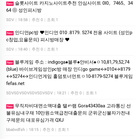
슬롯사이트 카지노사이트추천 안심사이트 0I0。7465。34
New
64 ⓞ 성인피시방
SDV
|
18:58
|
추천 0
|
조회 1
인디언pc방 ❤️인디언 010 .8179. 5274 전용 사이트 (성인p
New
c창업,요율문의) 피시방매장 ❤️
SDV
|
18:40
|
추천 0
|
조회 1
블루게임 주소 : indigoga♠블루♠안비서♠ㅇ10,81,79,52,74
New
(blue) 바이브게임성인pc방 매장 인디go game↔010↔8179
↔5274↔인디언게임 홀덤토너먼트ㅇ10-8179-5274 블루게임
fefas.net
SDVSDVSDVSDVSDVSDV
|
18:21
|
추천 0
|
조회 1
무직자비대면소액대출 탤ㄺ램 Gora43430aa 고라통신 선
New
불유심내구재 10만원소액급전대출문의 군위군신불자가전내
구제문의 대포유심가격 QXJ
bbabvdfsh
|
18:15
|
추천 0
|
조회 1