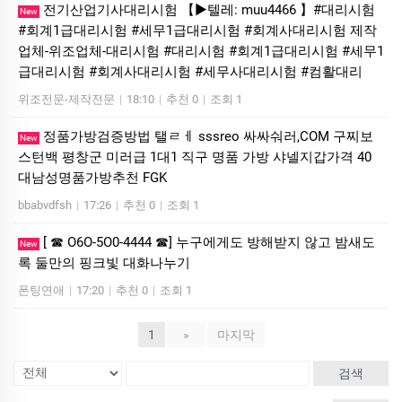
전기산업기사대리시험 【▶텔레: muu4466 】#대리시험
New
#회계1급대리시험 #세무1급대리시험 #회계사대리시험 제작
업체-위조업체-대리시험 #대리시험 #회계1급대리시험 #세무1
급대리시험 #회계사대리시험 #세무사대리시험 #컴활대리
위조전문-제작전문
|
18:10
|
추천 0
|
조회 1
정품가방검증방법 탤ㄹㅔ sssreo 싸싸숴러,COM 구찌보
New
스턴백 평창군 미러급 1대1 직구 명품 가방 샤넬지갑가격 40
대남성명품가방추천 FGK
bbabvdfsh
|
17:26
|
추천 0
|
조회 1
[ ☎ O6O-5O0-4444 ☎] 누구에게도 방해받지 않고 밤새도
New
록 둘만의 핑크빛 대화나누기
폰팅연애
|
17:20
|
추천 0
|
조회 1
1
»
마지막
검색