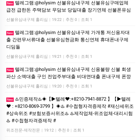
텔레그램:@holysim 선불유심내구제 선불유심구매업체
New
급전 급한돈 주택담보 무담보 당일대출 장기연체 선불폰유심
선불유심내구제 홀리심
|
19:22
|
추천 0
|
조회 1
텔레그램:@holysim 선불유심내구제 가개통 저신용자대
New
출 간편무서류대출 선불유심현금화 통신연체 휴대폰내구제
디딤돌
선불유심내구제 홀리심
|
19:21
|
추천 0
|
조회 1
텔레그램:@holysim 선불유심내구제 신용불량 신불 회생
New
파산 소액대출 구인 전업주부대출 비대면대출 폰내구제 폰깡
선불유심내구제 홀리심
|
19:20
|
추천 0
|
조회 1
♨️민증제작♨️◈【▶텔레♥:+8210-7941-8872 】【▶텔레
New
♥ : +8210-8069-3799 】◈♨️ #수첩형자격증제작 #재산세위조
#상속위조 #보험보증서위조♨️ ♨️제작업체-위조업체-대리시험
♨️ #수첩형자격증제작 #
위조전문-제작전문
|
19:12
|
추천 0
|
조회 1