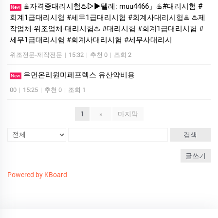
♨️자격증대리시험♨️▷▶텔레: muu4466」♨️#대리시험 #
New
회계1급대리시험 #세무1급대리시험 #회계사대리시험♨️ ♨️제
작업체-위조업체-대리시험♨️ #대리시험 #회계1급대리시험 #
세무1급대리시험 #회계사대리시험 #세무사대리시
위조전문-제작전문
|
15:32
|
추천 0
|
조회 2
우먼온리원미페프렉스 유산약비용
New
00
|
15:25
|
추천 0
|
조회 1
1
»
마지막
검색
글쓰기
Powered by KBoard