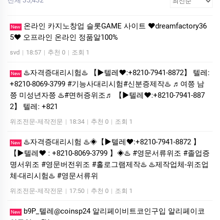
온라인 카지노창업 슬롯GAME 사이트 ❤dreamfactory36
New
5❤ 오프라인 온라인 정품알100%
svd
|
18:57
|
추천 0
|
조회 1
♨️자격증대리시험♨️ 【▶텔레♥:+8210-7941-8872】 텔레:
New
+8210-8069-3799 #기능사대리시험#신분증제작♨️ ♬여쯩 남
쯩 미성년자쯩 ♨️#면허증위조♬ 【▶텔레♥:+8210-7941-887
2】 텔레: +821
위조전문-제작전문
|
18:34
|
추천 0
|
조회 1
♨️자격증대리시험 ♨️◈【▶텔레♥:+8210-7941-8872 】
New
【▶텔레♥ : +8210-8069-3799 】◈♨️ #영문서류위조 #졸업증
명서위조 #영문버전위조 #홀로그램제작♨️ ♨️제작업체-위조업
체-대리시험♨️ #영문서류위
위조전문-제작전문
|
17:50
|
추천 0
|
조회 1
b9P_텔레@coinsp24 알리페이비트코인구입 알리페이코
New