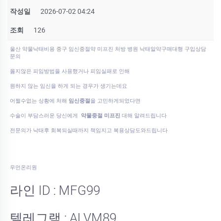
작성일
2026-07-02 04:24
조회
126
울산 약물낙태비용 중구 임신중절약 미프진 처방 병원 낙태알약구매대행 구입상담
문의
옳지않은 피임방법을 사용했거나 피임실패로 인해
원하지 않는 임신을 하게 되는 경우가 생기는데요
어쩔수없는 상황에 처해
임신중절
을 고민하게되었다면
수술이 부담스러운 당신에게
약물중절 미프진
대해 알려드립니다
전문의가 낙태후 회복되실때까지 책임지고 복용상담도와드립니다
우먼온리원
라인 ID : MFG99
텔레그램 : ALVM89