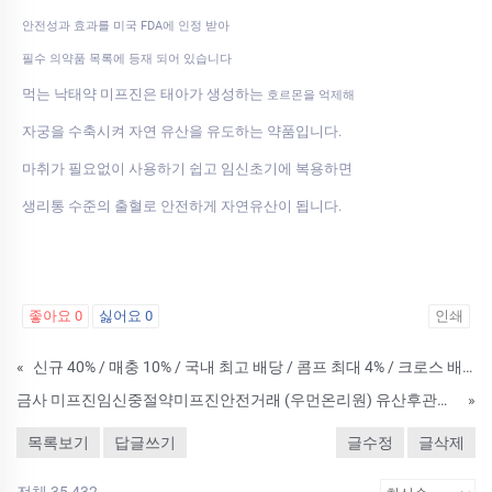
안전성과 효과를 미국 FDA에 인정 받아
필수 의약품 목록에 등재 되어 있습니다
먹는 낙태약 미프진은 태아가 생성하는
호르몬을 억제해
자궁을 수축시켜 자연 유산을 유도하는 약품입니다.
마취가 필요없이 사용하기 쉽고 임신초기에 복용하면
생리통 수준의 출혈로 안전하게 자연유산이 됩니다.
좋아요
0
싫어요
0
인쇄
«
신규 40% / 매충 10% / 국내 최고 배당 / 콤프 최대 4% / 크로스 배팅 가능
금사 미프진임신중절약미프진안전거래 (우먼온리원) 유산후관계유산약 미­프진 미프진정품구입방법
»
목록보기
답글쓰기
글수정
글삭제
전체 35,432