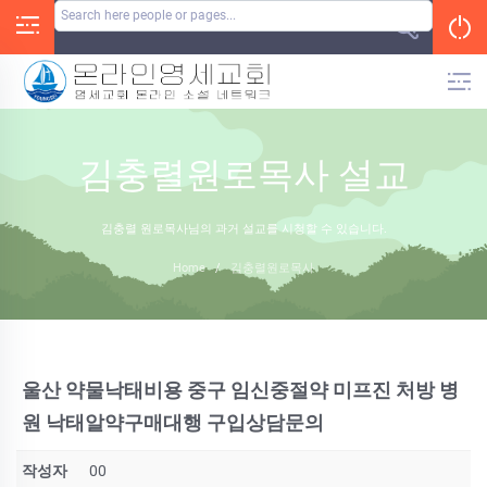
Skip
to
content
김충렬원로목사 설교
김충렬 원로목사님의 과거 설교를 시청할 수 있습니다.
Home
/
김충렬원로목사
울산 약물낙태비용 중구 임신중절약 미프진 처방 병
원 낙태알약구매대행 구입상담문의
작성자
00