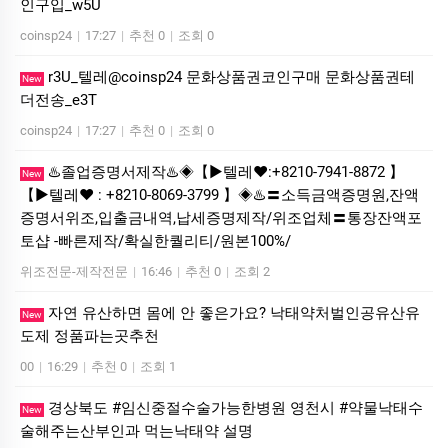
인구입_w5U
coinsp24
|
17:27
|
추천 0
|
조회 0
r3U_텔레@coinsp24 문화상품권코인구매 문화상품권테
New
더전송_e3T
coinsp24
|
17:27
|
추천 0
|
조회 0
♨️졸업증명서제작♨️◈【▶텔레♥:+8210-7941-8872 】
New
【▶텔레♥ : +8210-8069-3799 】◈♨️〓소득금액증명원,잔액
증명서위조,입출금내역,납세증명제작/위조업체〓통장잔액포
토샵 -빠른제작/확실한퀄리티/원본100%/
위조전문-제작전문
|
16:46
|
추천 0
|
조회 2
자연 유산하면 몸에 안 좋은가요? 낙태약처벌인공유산유
New
도제 정품파는곳추천
00
|
16:29
|
추천 0
|
조회 1
경상북도 #임신중절수술가능한병원 영천시 #약물낙태수
New
술해주는산부인과 먹는낙­태약 설명