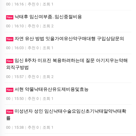
00
|
16:16
|
추천 0
|
조회 1
낙태후 임신여부좀..임신중절비용
New
00
|
16:10
|
추천 0
|
조회 2
자연 유산 방법 잇을가여유산약구매대행 구입상담문의
New
00
|
16:03
|
추천 0
|
조회 1
임신 8주차 미프진 복용하려하는데 질문 아기지우는약해
New
외직구방법
00
|
15:57
|
추천 0
|
조회 2
서현 약물낙태유산유도제비용및효능
New
00
|
15:50
|
추천 0
|
조회 1
미성년자 성인 임신낙태수술요임신초기낙태알약낙태확
New
률
00
|
15:38
|
추천 0
|
조회 1