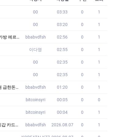
00
03:33
0
1
00
03:20
0
1
커머스 XSJ
bbabvdfsh
02:56
0
1
이다영
02:55
0
1
00
02:35
0
1
00
02:35
0
1
요 HAE
bbabvdfsh
01:20
0
1
bitcoinsyri
00:05
0
0
bitcoinsyri
00:04
0
1
명품 HSI
bbabvdfsh
2026.08.07
0
1