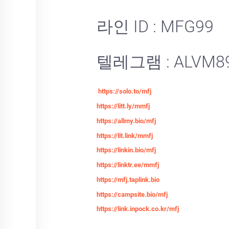
라인 ID : MFG99
텔레그램 : ALVM8
https://solo.to/mfj
https://litt.ly/mmfj
https://allmy.bio/mfj
https://lit.link/mmfj
https://linkin.bio/mfj
https://linktr.ee/mmfj
https://mfj.taplink.bio
https://campsite.bio/mfj
https://link.inpock.co.kr/mfj