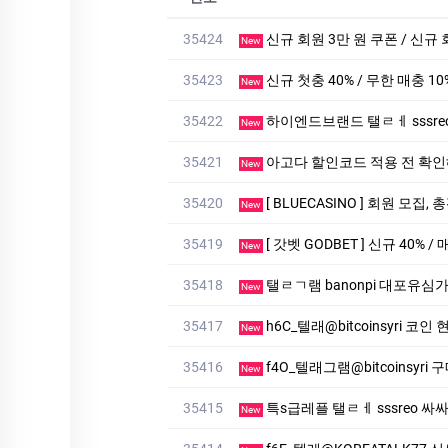
35424
신규 회원 3만 원 쿠폰 / 신규 
New
35423
신규 첫충 40% / 무한 매충 10
New
35422
하이엔드브랜드 탤ㄹㅔ sssreo 싸싸
New
35421
아고다 할인코드 적용 전 확인
New
35420
[ BLUECASINO ] 회원 모집,
New
35419
[ 갓벳 GODBET ] 신규 40% /
New
35418
탤ㄹㄱ램 banonpi 대포유심가
New
35417
h6C_텔래@bitcoinsyri 
New
35416
f4O_텔래그램@bitcoinsyri
New
35415
특s급레플 탤ㄹㅔ sssreo 싸싸
New