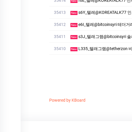
35414
f6E_텔레@KOREATALK77
New
35413
s6Y_텔레@KOREATALK77
New
35412
e6I_텔레@bitcoinsyri 테
New
35411
s3J_텔래그램@bitcoinsyr
New
35410
L335_텔래그램@tetherzo
New
Powered by KBoard