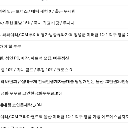
회원 입금 보너스 / 배팅 제한 X / 출금 무제한
% / 무한 돌발 15% / 국내 최고 배당 / 무제재
숴러,COM 루이비통가방종류와가격 창녕군 미러급 1대1 직구 명품 가방 에르메스남자지갑 명품이
해야 할 부분
 총판, 성인 PC, 매장, 파트너 모집, 빠른정산
 매충 10% / 최대 콤프 / 루징 10% / 크로스 O
격 바넌피유심내구제 전국민생계자금대출 당일개인돈 울산 20만원30만원 급한돈드려
코인 현금화 수수료 코인현금화수수료_n5I
 구매대행 코인돈세탁 _x0N
숴러,COM 프라다핸드백 울산 미러급 1대1 직구 명품 가방 에르메스남자지갑 카드지갑