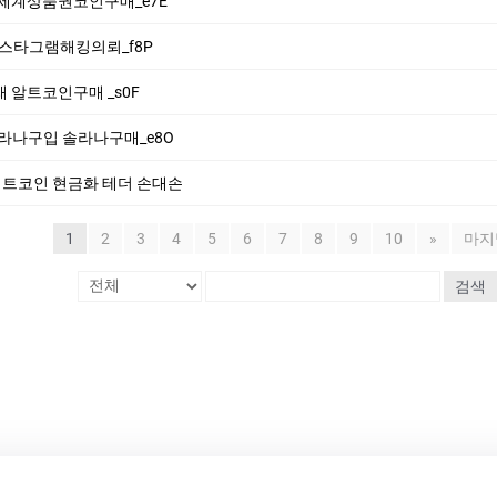
 신세계상품권코인구매_e7E
 인스타그램해킹의뢰_f8P
더거래 알트코인구매 _s0F
i 솔라나구입 솔라나구매_e8O
n 비트코인 현금화 테더 손대손
1
2
3
4
5
6
7
8
9
10
»
마지
검색