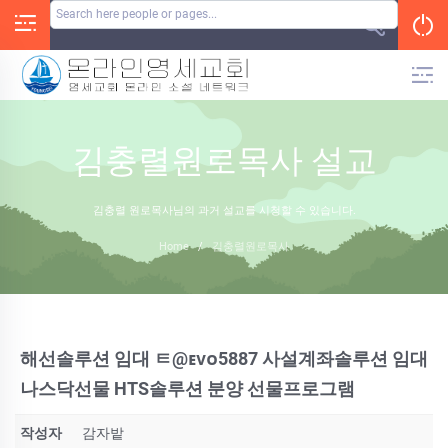
Skip
to
content
김충렬원로목사 설교
김충렬 원로목사님의 과거 설교를 시청할 수 있습니다.
Home
/
김충렬원로목사
해선솔루션 임대 ㅌ@ᴇᴠᴏ5887 사설계좌솔루션 임대
나스닥선물 HTS솔루션 분양 선물프로그램
작성자
감자밭