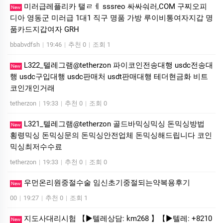
미러급레플리카 탤ㄹㅔ sssreo 싸싸숴러,COM 구찌오피
New
디아 영동군 미러급 1대1 직구 명품 가방 루이비통여자지갑 명
품카드지갑여자 GRH
bbabvdfsh
|
19:46
|
추천 0
|
조회 1
L322_텔레그램@tetherzon 파이코인전송대행 usdc전송대
New
행 usdc구입대행 usdc판매처 usdt판매대행 테더현금화 비트
코인개인거래
tetherzon
|
19:33
|
추천 0
|
조회 0
L321_텔레그램@tetherzon 골드바믹싱믹싱 돈믹싱방법
New
횡령믹싱 돈믹싱문의 돈믹싱안전업체 돈믹싱해드립니다 코인
믹싱최저수수료
tetherzon
|
19:33
|
추천 0
|
조회 0
우먼온리원중절수술 임신초기중절되는약복용후기
New
00
|
19:27
|
추천 0
|
조회 1
지도사대리시험 【▶텔레상담: km268 】【▶텔레: +8210
New