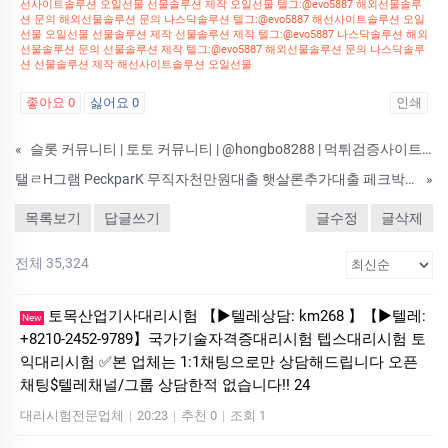
선사이트솔루션 오일선물 선물솔루션 제작 오일선물 텔그:@evo5887 해외선물솔루
션 문의 해외선물솔루션 문의 나스닥솔루션 텔그:@evo5887 해선사이트솔루션 오일
선물 오일선물 선물솔루션 제작 선물솔루션 제작 텔그:@evo5887 나스닥솔루션 해외
선물솔루션 문의 선물솔루션 제작 텔그:@evo5887 해외선물솔루션 문의 나스닥솔루
션 선물솔루션 제작 해선사이트솔루션 오일선물
좋아요
0
싫어요
0
인쇄
«
슬롯 커뮤니티 | 토토 커뮤니티 | @hongbo8288 | 먹튀검증사이트 | 각종 기타 광고
탤ㄹH그램 PeckparK 무직자천만원대출 햇살론추가대출 페크박컨설팅 8등급연체자대출 여주군무직자소액급전생활자금 DTQ
»
목록보기
답글쓰기
글수정
글삭제
전체 35,324
토목산업기사대리시험 【▶텔레상담: km268 】【▶텔레:
New
+8210-2452-9789】국가기술자격증대리시험 텝스대리시험 토
익대리시험 ✅본 업체는 1:1채팅으로만 상담해드립니다 오픈
채팅$텔레채널/그룹 상담한적 없습니다!! 24
대리시험전문업체
|
20:23
|
추천 0
|
조회 1