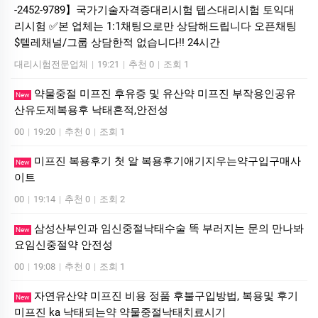
-2452-9789】국가기술자격증대리시험 텝스대리시험 토익대
리시험 ✅본 업체는 1:1채팅으로만 상담해드립니다 오픈채팅
$텔레채널/그룹 상담한적 없습니다!! 24시간
대리시험전문업체
|
19:21
|
추천 0
|
조회 1
약물중절 미프진 후유증 및 유산약 미프진 부작용인공유
New
산유도제복용후 낙태흔적,안전성
00
|
19:20
|
추천 0
|
조회 1
미프진 복용후기 첫 알 복용후기애기지우는약구입구매사
New
이트
00
|
19:14
|
추천 0
|
조회 2
삼성산부인과 임신중절낙태수술 똑 부러지는 문의 만나봐
New
요임신중절약 안전성
00
|
19:08
|
추천 0
|
조회 1
자연유산약 미프진 비용 정품 후불구입방법, 복용및 후기
New
미프진 ka 낙태되는약 약물중절낙태치료시기