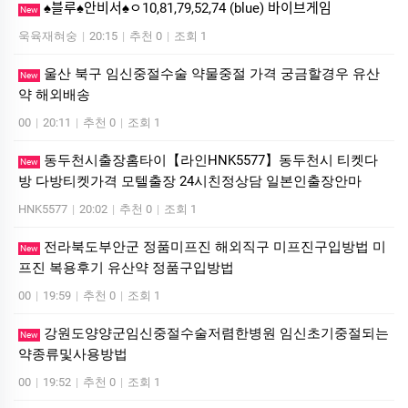
♠블루♠안비서♠ㅇ10,81,79,52,74 (blue) 바이브게임
New
욱육재혀숭
|
20:15
|
추천 0
|
조회 1
울산 북구 임신중절수술 약물중절 가격 궁금할경우 유산
New
약 해외배송
00
|
20:11
|
추천 0
|
조회 1
동두천시출장홈타이【라인HNK5577】동두천시 티켓다
New
방 다방티켓가격 모텔출장 24시친정상담 일본인출장안마
HNK5577
|
20:02
|
추천 0
|
조회 1
전라북도부안군 정품미프진 해외직구 미프진구입방법 미
New
프진 복용후기 유산약 정품구입방법
00
|
19:59
|
추천 0
|
조회 1
강원도양양군임신중절수술저렴한병원 임신초기중절되는
New
약종류및사용방법
00
|
19:52
|
추천 0
|
조회 1