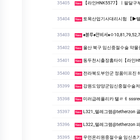
35405
【라인HNK5577】ㅣ팔달구부킹만
New
35404
토목산업기사대리시험 【▶텔레상담: km268 】【▶텔레: +
New
35403
♠블루♠안비서♠ㅇ10,81,79,52,74
New
35402
울산 북구 임신중절수술 약물
New
35401
동두천시출장홈타이【라인HNK
New
35400
전라북도부안군 정품미프진 
New
35399
강원도양양군임신중절수술저
New
35398
미러급레플리카 탤ㄹㅔ sssreo 싸
New
35397
L321_텔레그램@tetherzon
New
35396
L322_텔레그램@tetherzon 파
New
35395
우먼온리원중절수술 임신초
New