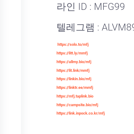
라인 ID : MFG99
텔레그램 : ALVM8
https://solo.to/mfj
https://litt.ly/mmfj
https://allmy.bio/mfj
https://lit.link/mmfj
https://linkin.bio/mfj
https://linktr.ee/mmfj
https://mfj.taplink.bio
https://campsite.bio/mfj
https://link.inpock.co.kr/mfj