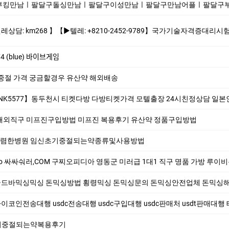
남ㅣ팔달구돌싱만남ㅣ팔달구이성만남ㅣ팔달구만남어플ㅣ팔달구부킹만남ㅣ팔달구주중년채팅ㅣ팔달
8210-2452-9789】국가기술자격증대리시험 텝스대리시험 토익대리시험 ✅본 업체는 1:1채팅으로만 상담해드립니다 오픈채팅$텔레채널/그룹 상담한적 
 (blue) 바이브게임
중절 가격 궁금할경우 유산약 해외배송
5577】동두천시 티켓다방 다방티켓가격 모텔출장 24시친정상담 일
해외직구 미프진구입방법 미프진 복용후기 유산약 정품구입방법
렴한병원 임신초기중절되는약종류및사용방법
싸숴러,COM 구찌오피디아 영동군 미러급 1대1 직구 명품 가방 루이비통여자지갑 명품카드지
 골드바믹싱믹싱 돈믹싱방법 횡령믹싱 돈믹싱문의 돈믹싱안전업체 돈믹싱해드립니다 코인믹싱
이코인전송대행 usdc전송대행 usdc구입대행 usdc판매처 usdt판매대행 테더현금화 비트
기중절되는약복용후기