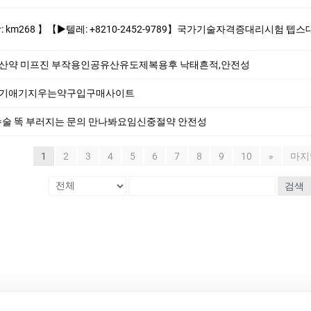
0-2452-9789】국가기술자격증대리시험 텝스대리시험 토익대리시험 ✅본 업체는 1:1채팅으로만 상담해드립니다 오픈채팅$텔레채널/그룹 상담한적 없
유산약 미프진 부작용인공유산유도제복용후 낙태흔적,안전성
용후기애기지우는약구입구매사이트
술 똑 부러지는 문의 만나봐요임신중절약 안전성
1
2
3
4
5
6
7
8
9
10
»
마지
검색