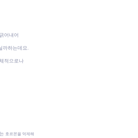
 긁어내어
닐까하는데요.
신체적으로나
하는
호르몬을 억제해