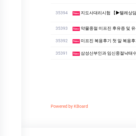
35394
지도사대리시험 【▶텔레상담: km268 】【▶텔레: +821
New
35393
약물중절 미프진 후유증 및 
New
35392
미프진 복용후기 첫 알 복
New
35391
삼성산부인과 임신중절낙태수
New
Powered by KBoard