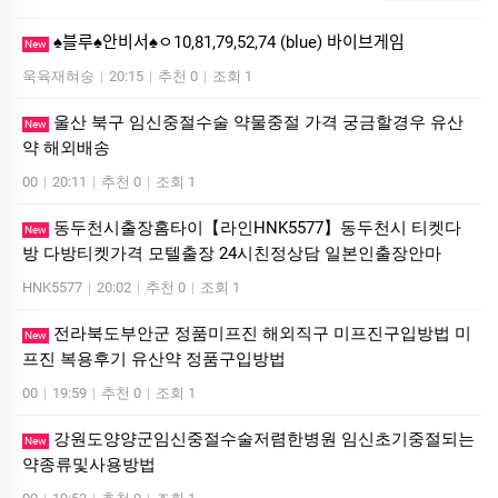
♠블루♠안비서♠ㅇ10,81,79,52,74 (blue) 바이브게임
New
욱육재혀숭
|
20:15
|
추천 0
|
조회 1
울산 북구 임신중절수술 약물중절 가격 궁금할경우 유산
New
약 해외배송
00
|
20:11
|
추천 0
|
조회 1
동두천시출장홈타이【라인HNK5577】동두천시 티켓다
New
방 다방티켓가격 모텔출장 24시친정상담 일본인출장안마
HNK5577
|
20:02
|
추천 0
|
조회 1
전라북도부안군 정품미프진 해외직구 미프진구입방법 미
New
프진 복용후기 유산약 정품구입방법
00
|
19:59
|
추천 0
|
조회 1
강원도양양군임신중절수술저렴한병원 임신초기중절되는
New
약종류및사용방법