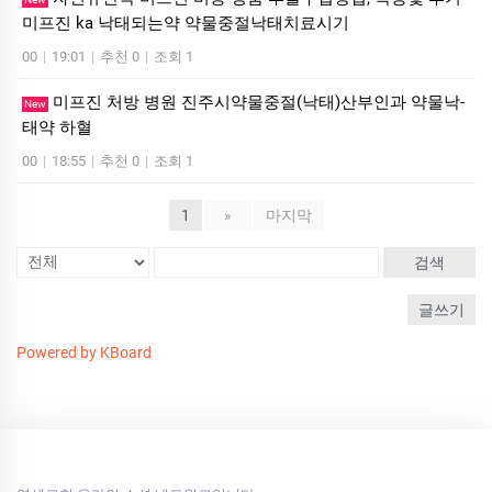
미프진 ka 낙태되는약 약물중절낙태치료시기
00
|
19:01
|
추천 0
|
조회 1
미프진 처방 병원 진주시약물중절(낙태)산부인과 약물낙­
New
태약 하혈
00
|
18:55
|
추천 0
|
조회 1
1
»
마지막
검색
글쓰기
Powered by KBoard