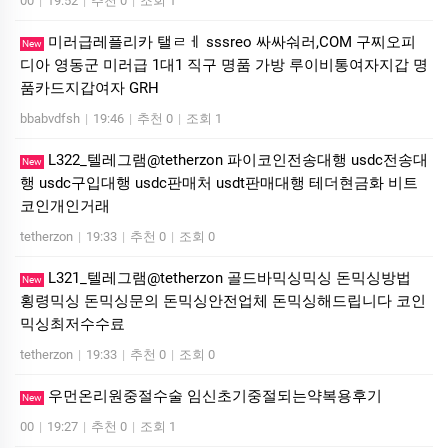
00
|
19:52
|
추천 0
|
조회 1
미러급레플리카 탤ㄹㅔ sssreo 싸싸숴러,COM 구찌오피
New
디아 영동군 미러급 1대1 직구 명품 가방 루이비통여자지갑 명
품카드지갑여자 GRH
bbabvdfsh
|
19:46
|
추천 0
|
조회 1
L322_텔레그램@tetherzon 파이코인전송대행 usdc전송대
New
행 usdc구입대행 usdc판매처 usdt판매대행 테더현금화 비트
코인개인거래
tetherzon
|
19:33
|
추천 0
|
조회 0
L321_텔레그램@tetherzon 골드바믹싱믹싱 돈믹싱방법
New
횡령믹싱 돈믹싱문의 돈믹싱안전업체 돈믹싱해드립니다 코인
믹싱최저수수료
tetherzon
|
19:33
|
추천 0
|
조회 0
우먼온리원중절수술 임신초기중절되는약복용후기
New
00
|
19:27
|
추천 0
|
조회 1