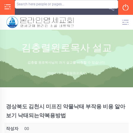
Skip
to
content
김충렬원로목사 설교
김충렬 원로목사님의 과거 설교를 시청할 수 있습니다.
Home
/
김충렬원로목사
경상북도 김천시 미프진 약물낙태 부작용 비용 알아
보기 낙태되는약복용방법
작성자
00