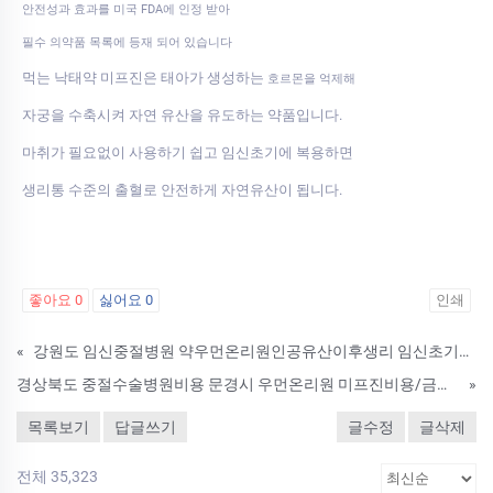
안전성과 효과를 미국 FDA에 인정 받아
필수 의약품 목록에 등재 되어 있습니다
먹는 낙태약 미프진은 태아가 생성하는
호르몬을 억제해
자궁을 수축시켜 자연 유산을 유도하는 약품입니다.
마취가 필요없이 사용하기 쉽고 임신초기에 복용하면
생리통 수준의 출혈로 안전하게 자연유산이 됩니다.
좋아요
0
싫어요
0
인쇄
«
강원도 임신중절병원 약우먼온리원인공유산이후생리 임신초기약물낙­태비용 물낙태수술 철원군 임신중절약 비용 미프진 구입방법 낙태약 복용후관계가능한시기와 낙태확인방법
경상북도 중절수술병원비용 문경시 우먼온리원 미프진비용/금액/후기 임신중절약성분
»
목록보기
답글쓰기
글수정
글삭제
전체 35,323