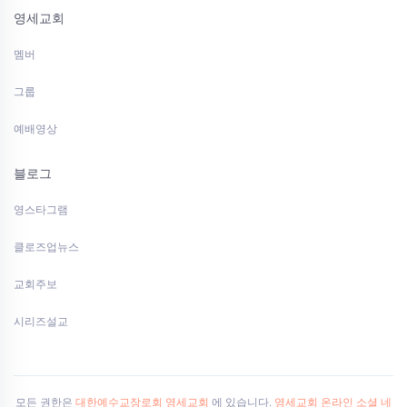
영세교회
멤버
그룹
예배영상
블로그
영스타그램
클로즈업뉴스
교회주보
시리즈설교
모든 권한은
대한예수교장로회 영세교회
에 있습니다.
영세교회 온라인 소셜 네