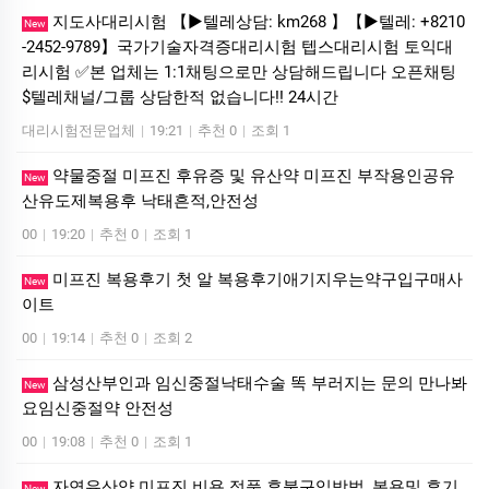
지도사대리시험 【▶텔레상담: km268 】【▶텔레: +8210
New
-2452-9789】국가기술자격증대리시험 텝스대리시험 토익대
리시험 ✅본 업체는 1:1채팅으로만 상담해드립니다 오픈채팅
$텔레채널/그룹 상담한적 없습니다!! 24시간
대리시험전문업체
|
19:21
|
추천 0
|
조회 1
약물중절 미프진 후유증 및 유산약 미프진 부작용인공유
New
산유도제복용후 낙태흔적,안전성
00
|
19:20
|
추천 0
|
조회 1
미프진 복용후기 첫 알 복용후기애기지우는약구입구매사
New
이트
00
|
19:14
|
추천 0
|
조회 2
삼성산부인과 임신중절낙태수술 똑 부러지는 문의 만나봐
New
요임신중절약 안전성
00
|
19:08
|
추천 0
|
조회 1
자연유산약 미프진 비용 정품 후불구입방법, 복용및 후기
New