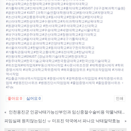
#숭실대학교#순천향대학교#부경대학교#숙명여자대학교
#가톨릭대학교#인제대학교#가천대학교#홍익대학교#DGIST (대구경북과학기술원)
#광운대학교# KUST (과학기술연합대학원대학교)#동아대학교#계명대학교
#조선대학교#강릉원주대학교#동서대학교#한동대학교#명지대학교
#신라대학교#한성대학교#수원대학교#차의과학대학교#삼육대학교
#원광대학교#경성대학교 #한서대학교#우석대학교#고신대학교
#상지대학교#호서대학교#우송대학교#세명대학교#남서울대학교
#대구대학교#공주대학교#군산대학교#창원대학교#경기대학교
#순천대학교#을지대학교#목포대학교#대구가톨릭대학교
#상명대학교#금오공과대학교#건양대학교#선문대학교
#서울여자대학교#한밭대학교#동의대학교#대구한의학대학교
#가톨릭관동대학교#한국교통대학교#대전대학교#한남대학교
#안동대학교#GNUST (경남과학기술대학교)#한경대학교
#청주대학교#한국기술교육대학교#한국항공대학교#한국산업기술대학교
#위조업체#제작업체#부동산계약서작업 #사문서위조전문 #재학증명서제작 #학위
증명서제작 #대학교대학교학위증제작 #해외졸업장위조 #성적표작업업체 #거래내
역서작업
#입출금거래내역서작업업체 #증명서제작 #경력증명서작업업체 #제적증명서위조
업체 #병원진단서위조 #병원진단서작업업체 #졸업증명서제작 #졸업증명서위조 ♀
47-zv.
좋아요
0
싫어요
0
인쇄
«
인천옹진군 인공낙태가능산부인과 임신중절수술비용 약물낙태해주는병원 인공유산유도제복용가능한시기
피임실패 원치않는임신 ㅜ 미프진 약국에서 파나요 낙­태알약효능
»