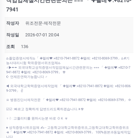
작업업체실시간관련문의는 === 「 ✚텔레♥:+8210-
7941
작성자
위조전문-제작전문
작성일
2026-07-01 20:04
조회
136
♨️졸업증명서제작♨️「 ✚텔레♥:+8210-7941-8872 ✚텔레: +8210-8069-3799」♨️#기
능사대리시험 학위증명서위조업체♨️
♂▶✒✒ 외국대학교성적증명서작업업체실시간관련문의는 === 「 ✚텔레♥:+8210-7
941-8872 ✚텔레: +8210-8069-3799」 ☢
☪ 언제든연락가능합니다 ♂
◀ 외국대학교학력증명서제작업체 「 ✚텔레♥:+8210-7941-8872 ✚텔레: +8210-806
9-3799」 ✌
☠ 병원진단서제작전문 「 ✚텔레♥:+8210-7941-8872 ✚텔레: +8210-8069-3799」 ✡
☑☑ ː빠르고 정확하게 답변드리도록하겠습니다.✈☢
♀☃ ː고퀄리티를 원하시는분 바로 ＯＫ ☣
♦ 성적증명서위조업체 ✍ - 고등학교대학교학위증위조,고등학교대학교학위증위조
-♠「 ✚텔레♥:+8210-7941-8872 ✚텔레: +8210-8069-3799」 100%원본과동일제작입
니다