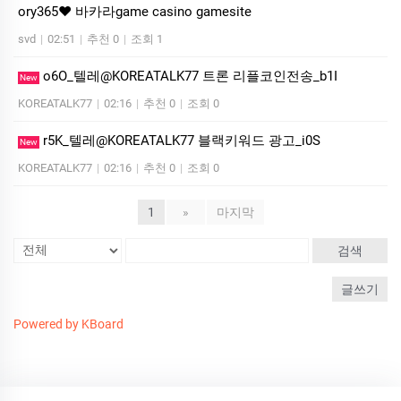
ory365❤ 바­카라game casino gamesite
svd
|
02:51
|
추천 0
|
조회 1
o6O_텔레@KOREATALK77 트론 리플코인전송_b1I
New
KOREATALK77
|
02:16
|
추천 0
|
조회 0
r5K_텔레@KOREATALK77 블랙키워드 광고_i0S
New
KOREATALK77
|
02:16
|
추천 0
|
조회 0
1
»
마지막
검색
글쓰기
Powered by KBoard