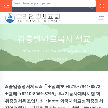
Skip
to
content
김충렬원로목사 설교
김충렬 원로목사님의 과거 설교를 시청할 수 있습니다.
Home
/
김충렬원로목사
♨️졸업증명서제작♨️「 ✚텔레♥:+8210-7941-8872
✚텔레: +8210-8069-3799」♨️#기능사대리시험 학
위증명서위조업체♨️ ♂▶✒✒ 외국대학교성적증명서