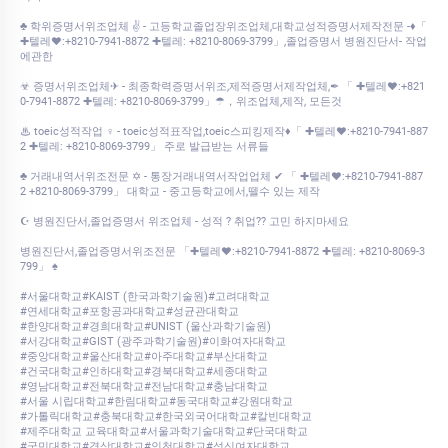
♣ 학위증명서위조업체 ✌ - 고등학교졸업장위조업체,대학교성적증명서제작전문 -♦「
✚텔레♥:+8210-7941-8872 ✚텔레: +8210-8069-3799」,졸업증명서 병원진단서- 작업
에관한
☣ 증명서위조업체✈ - 최종학력증명서위조,제적증명서제작업체,✒ 「 ✚텔레♥:+821
0-7941-8872 ✚텔레: +8210-8069-3799」☂，위조업체,제작, 모든것
♨ toeic성적작업 ♀ - toeic성적표작업,toeic스피킹제작♦「 ✚텔레♥:+8210-7941-887
2 ✚텔레: +8210-8069-3799」 주로 발급받는 서류들
♣ 거래내역서위조전문 ✡ - 통장거래내역서작업업체 ✔ 「 ✚텔레♥:+8210-7941-887
2 +8210-8069-3799」 대학교 - 중고등학교에서,뗄수 있는 제작
☪ 병원진단서,졸업증명서 위조업체 - 성적 ? 취업?? 고민 하지마세요
병원진단서,졸업증명서위조전문 「✚텔레♥:+8210-7941-8872 ✚텔레: +8210-8069-3
799」 ♠
#서울대학교#KAIST (한국과학기술원)#고려대학교
#연세대학교#포항공과대학교#성균관대학교
#한양대학교#경희대학교#UNIST (울산과학기술원)
#서강대학교#GIST (광주과학기술원)#이화여자대학교
#중앙대학교#울산대학교#아주대학교#부산대학교
#건국대학교#인하대학교#경북대학교#세종대학교
#영남대학교#전북대학교#전남대학교#충남대학교
#서울 시립대학교#한림대학교#동국대학교#강원대학교
#가톨릭대학교#충북대학교#한국외국어대학교#칼빈대학교
#제주대학교 교육대학교#서울과학기술대학교#단국대학교
#국민대학교#경상대학교#인천대학교#성신여자대학교