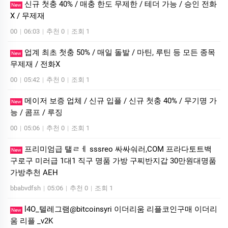
신규 첫충 40% / 매충 한도 무제한 / 테더 가능 / 승인 전화
New
X / 무제재
00
|
06:03
|
추천 0
|
조회 1
업계 최초 첫충 50% / 매일 돌발 / 마틴, 루틴 등 모든 종목
New
무제재 / 전화X
00
|
05:42
|
추천 0
|
조회 1
메이저 보증 업체 / 신규 입플 / 신규 첫충 40% / 무기명 가
New
능 / 콤프 / 루징
00
|
05:06
|
추천 0
|
조회 1
프리미엄급 탤ㄹㅔ sssreo 싸싸숴러,COM 프라다토트백
New
구로구 미러급 1대1 직구 명품 가방 구찌반지갑 30만원대명품
가방추천 AEH
bbabvdfsh
|
05:06
|
추천 0
|
조회 1
l4O_텔레그램@bitcoinsyri 이더리움 리플코인구매 이더리
New
움 리플 _v2K