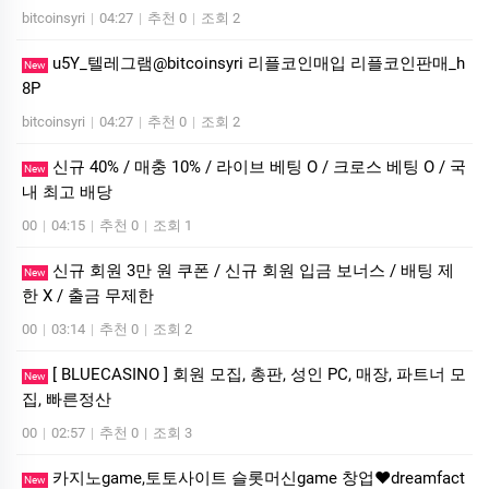
bitcoinsyri
|
04:27
|
추천 0
|
조회 2
u5Y_텔레그램@bitcoinsyri 리플코인매입 리플코인판매_h
New
8P
bitcoinsyri
|
04:27
|
추천 0
|
조회 2
신규 40% / 매충 10% / 라이브 베팅 O / 크로스 베팅 O / 국
New
내 최고 배당
00
|
04:15
|
추천 0
|
조회 1
신규 회원 3만 원 쿠폰 / 신규 회원 입금 보너스 / 배팅 제
New
한 X / 출금 무제한
00
|
03:14
|
추천 0
|
조회 2
[ BLUECASINO ] 회원 모집, 총판, 성인 PC, 매장, 파트너 모
New
집, 빠른정산
00
|
02:57
|
추천 0
|
조회 3
카­지노game,토­토사이트 슬­롯머­신game 창업❤dreamfact
New