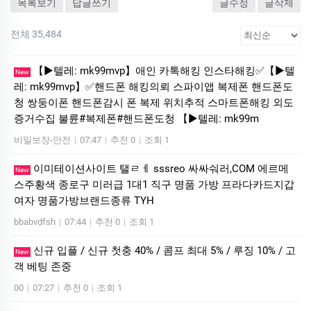
목록보기
답글쓰기
글수정
글삭제
전체 35,484
【▶텔레: mk99mvp】애인 카톡해킹 인스타해킹✅【▶텔
New
레: mk99mvp】✅핸드폰 해킹의뢰 스파이앱 복제폰 핸드폰도
청 쌍둥이폰 핸드폰감시 폰 복제 위치추적 스마트폰해킹 외도
증거수집 불륜#복제폰#핸드폰도청 【▶텔레: mk99m
비밀보장-안전
|
07:47
|
추천 0
|
조회 1
이미테이션사이트 탤ㄹㅔ sssreo 싸싸숴러,COM 에르메
New
스주황색 종로구 미러급 1대1 직구 명품 가방 프라다카드지갑
여자 명품가방브랜드종류 TYH
bbabvdfsh
|
07:44
|
추천 0
|
조회 1
신규 입플 / 신규 첫충 40% / 콤프 최대 5% / 루징 10% / 고
New
객 베팅 존중
00
|
07:27
|
추천 0
|
조회 1