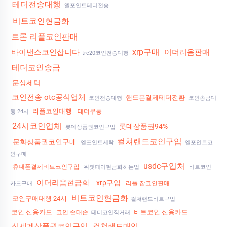
테더전송대행
엘포인트테더전송
비트코인현금화
트론 리플코인판매
xrp구매
바이낸스코인삽니다
이더리움판매
trc20코인전송대행
테더코인송금
문상세탁
코인전송 otc공식업체
핸드폰결제테더전환
코인전송대행
코인송금대
리플코인대행
테더무통
행 24시
24시코인업체
롯데상품권94%
롯데상품권코인구입
컬쳐랜드코인구입
문화상품권코인구매
엘포인트세탁
엘포인트코
인구매
usdc구입처
휴대폰결제비트코인구입
위챗페이현금화하는법
비트코인
이더리움현금화
xrp구입
리플 잡코인판매
카드구매
비트코인현금화
코인구매대행 24시
컬쳐랜드비트구입
코인 신용카드
비트코인 신용카드
코인 손대손
테더코인직거래
신세계상품권코인구입
컬쳐랜드매입