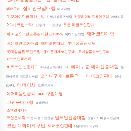
잡코인구입대행
테더구매
테더매입
위챗페이현금화하는법
위챗페이비트코인구입
신세계상품권세탁
이더리움
24시코인구매
트론 리플코인판매
신용카드코인전송
테더코인매입
파이코인
핸드폰결제현금화85%
이더리움매입
롯데상품권세탁
모든코인 고가매입
테더코인매입
롯데상품권코인구입
핸드폰결제코인구매
롯데상품권코인구매
비트코인퀵거래
테더무통 테더전송대행
비트코인 신용카드
휴대폰결제테더구매
문
솔라나구매
트론구매
테더코인판매
화상품권비트코인구입
문상비
테더이체
트구입
코인돈세탁
이더리움현금화
usdc구입대행
코인구매대행
블테판매
소액결제세탁
밈코인전송대행
코인돈세탁
트론 리플코인전송
신용카드미동의현금화
코인 계좌이체구입
테더코인판매
ssg페이테더구매