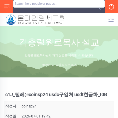
Skip
to
content
김충렬원로목사 설교
김충렬 원로목사님의 과거 설교를 시청할 수 있습니다.
Home
/
김충렬원로목사
c1J_텔레@coinsp24 usdc구입처 usdt현금화_t0B
작성자
coinsp24
작성일
2026-07-01 19:42