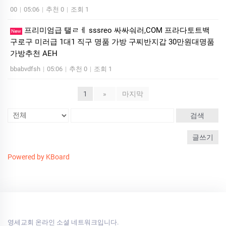
00
|
05:06
|
추천 0
|
조회 1
프리미엄급 탤ㄹㅔ sssreo 싸싸숴러,COM 프라다토트백
New
구로구 미러급 1대1 직구 명품 가방 구찌반지갑 30만원대명품
가방추천 AEH
bbabvdfsh
|
05:06
|
추천 0
|
조회 1
1
»
마지막
검색
글쓰기
Powered by KBoard
영세교회 온라인 소셜 네트워크입니다.