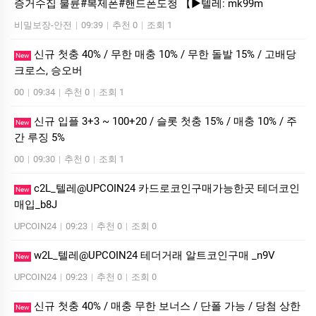
증거수집 불륜#복제폰#핸드폰도청 【▶텔레: mk99m
비밀보장-안전
|
09:39
|
추천 0
|
조회 1
신규 첫충 40% / 무한 매충 10% / 무한 돌발 15% / 고배당
New
크로스, 승오버
00
|
09:34
|
추천 0
|
조회 1
신규 입플 3+3 ~ 100+20 / 슬롯 첫충 15% / 매충 10% / 주
New
간 루징 5%
00
|
09:30
|
추천 0
|
조회 1
c2L_텔레@UPCOIN24 카드로코인구매가능한곳 테더코인
New
매입_b8J
UPCOIN24
|
09:23
|
추천 0
|
조회 0
w2L_텔레@UPCOIN24 테더거래 알트코인구매 _n9V
New
UPCOIN24
|
09:23
|
추천 0
|
조회 0
신규 첫충 40% / 매충 무한 보너스 / 단폴 가능 / 당첨 상한
New