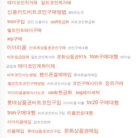
테더코인직거래
알트코인퀵거래
신용카드비트코인구매방법
btc파는곳
tron구입
usdt현금화
코인 신용카드
비트코인현금화
엘포인트테더구매
xrp구매
이더리움
신세계상품권코인구매
코인구매대행
tron구매대행
문화상품권91%
비트송금업체
알트코인퀵거래
테더송
테더코인계좌이체
금업체
핸드폰결제매입
비트코인사는방법
휴대폰결제매입
장외거래
코인구매사이트
엘포인트코인구매방법
비트코인사는법
usdc현금화
ssg페이세탁
이더리움클레식사는곳
롯데상품권비트코인구입
trc20 구매대행
이더리움 리플
tron구매대행
리플전송대행
비트코인카드구입
이더리움매입
잡코인판매
문화상품권매입
리플매입
롯데상품권코인구입