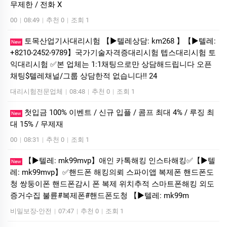
무제한 / 전화 X
00
|
08:49
|
추천 0
|
조회 1
토목산업기사대리시험 【▶텔레상담: km268 】【▶텔레:
New
+8210-2452-9789】국가기술자격증대리시험 텝스대리시험 토
익대리시험 ✅본 업체는 1:1채팅으로만 상담해드립니다 오픈
채팅$텔레채널/그룹 상담한적 없습니다!! 24
대리시험전문업체
|
08:48
|
추천 0
|
조회 1
첫입금 100% 이벤트 / 신규 입플 / 콤프 최대 4% / 루징 최
New
대 15% / 무제재
00
|
08:31
|
추천 0
|
조회 1
【▶텔레: mk99mvp】애인 카톡해킹 인스타해킹✅【▶텔
New
레: mk99mvp】✅핸드폰 해킹의뢰 스파이앱 복제폰 핸드폰도
청 쌍둥이폰 핸드폰감시 폰 복제 위치추적 스마트폰해킹 외도
증거수집 불륜#복제폰#핸드폰도청 【▶텔레: mk99m
비밀보장-안전
|
07:47
|
추천 0
|
조회 1