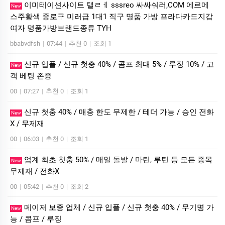
이미테이션사이트 탤ㄹㅔ sssreo 싸싸숴러,COM 에르메
New
스주황색 종로구 미러급 1대1 직구 명품 가방 프라다카드지갑
여자 명품가방브랜드종류 TYH
bbabvdfsh
|
07:44
|
추천 0
|
조회 1
신규 입플 / 신규 첫충 40% / 콤프 최대 5% / 루징 10% / 고
New
객 베팅 존중
00
|
07:27
|
추천 0
|
조회 1
신규 첫충 40% / 매충 한도 무제한 / 테더 가능 / 승인 전화
New
X / 무제재
00
|
06:03
|
추천 0
|
조회 1
업계 최초 첫충 50% / 매일 돌발 / 마틴, 루틴 등 모든 종목
New
무제재 / 전화X
00
|
05:42
|
추천 0
|
조회 2
메이저 보증 업체 / 신규 입플 / 신규 첫충 40% / 무기명 가
New
능 / 콤프 / 루징