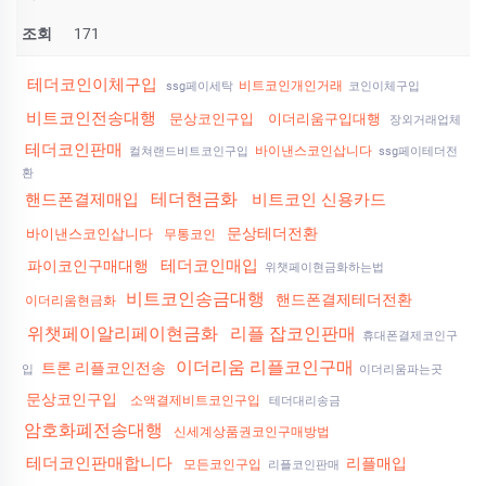
조회
171
테더코인이체구입
비트코인개인거래
ssg페이세탁
코인이체구입
비트코인전송대행
문상코인구입
이더리움구입대행
장외거래업체
테더코인판매
바이낸스코인삽니다
컬쳐랜드비트코인구입
ssg페이테더전
환
테더현금화
핸드폰결제매입
비트코인 신용카드
문상테더전환
바이낸스코인삽니다
무통코인
테더코인매입
파이코인구매대행
위챗페이현금화하는법
비트코인송금대행
핸드폰결제테더전환
이더리움현금화
위챗페이알리페이현금화
리플 잡코인판매
휴대폰결제코인구
이더리움 리플코인구매
트론 리플코인전송
입
이더리움파는곳
문상코인구입
소액결제비트코인구입
테더대리송금
암호화폐전송대행
신세계상품권코인구매방법
테더코인판매합니다
리플매입
모든코인구입
리플코인판매