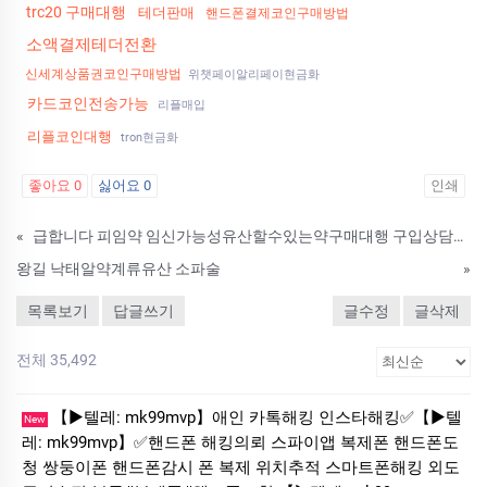
trc20 구매대행
테더판매
핸드폰결제코인구매방법
소액결제테더전환
신세계상품권코인구매방법
위챗페이알리페이현금화
카드코인전송가능
리플매입
리플코인대행
tron현금화
좋아요
0
싫어요
0
인쇄
«
급합니다 피임약 임신가능성유산할수있는약구매대행 구입상담문의
왕길 낙태알약계류유산 소파술
»
목록보기
답글쓰기
글수정
글삭제
전체 35,492
【▶텔레: mk99mvp】애인 카톡해킹 인스타해킹✅【▶텔
New
레: mk99mvp】✅핸드폰 해킹의뢰 스파이앱 복제폰 핸드폰도
청 쌍둥이폰 핸드폰감시 폰 복제 위치추적 스마트폰해킹 외도