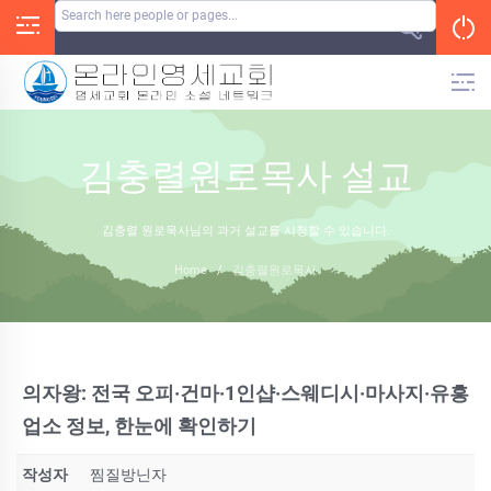
Skip
to
content
김충렬원로목사 설교
김충렬 원로목사님의 과거 설교를 시청할 수 있습니다.
Home
/
김충렬원로목사
의자왕: 전국 오피·건마·1인샵·스웨디시·마사지·유흥
업소 정보, 한눈에 확인하기
작성자
찜질방닌자