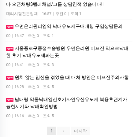
다 오픈채팅$텔레채널/그룹 상담한적 없습니다!!
대리시험전문업체
|
16:57
|
추천 0
|
조회 1
우먼온리원피임약 낙태유도제구매대행 구입상담문의
New
00
|
16:47
|
추천 0
|
조회 1
서울종로구중절수술병원 우먼온리원 미프진 약으로낙태
New
한 후기 낙­태유도제파는곳
00
|
16:41
|
추천 0
|
조회 3
원치 않는 임신을 겪었을 때 대처 방안은 미­프진주의사항
New
00
|
16:28
|
추천 0
|
조회 5
남태령 약물낙태임신초기자연유산유도제 복용후관계가
New
능한시기와 낙태확인방법
00
|
16:16
|
추천 0
|
조회 5
1
»
마지막