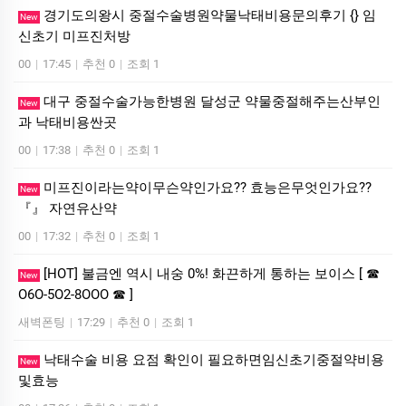
경기도의왕시 중절수술병원약물낙태비용문의후기 {} 임
New
신초기 미­프진처방
00
|
17:45
|
추천 0
|
조회 1
대구 중절수술가능한병원 달성군 약물중절해주는산부인
New
과 낙­태비용싼곳
00
|
17:38
|
추천 0
|
조회 1
미프진이라는약이무슨약인가요?? 효능은무엇인가요??
New
『』 자연유산약
00
|
17:32
|
추천 0
|
조회 1
[HOT] 불금엔 역시 내숭 0%! 화끈하게 통하는 보이스 [ ☎
New
O6O-5O2-8OOO ☎ ]
새벽폰팅
|
17:29
|
추천 0
|
조회 1
낙태수술 비용 요점 확인이 필요하면임신초기중절약비용
New
및효능