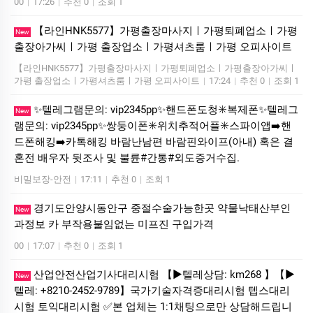
00
|
17:26
|
추천 0
|
조회 1
【라인HNK5577】가평출장마사지ㅣ가평퇴폐업소ㅣ가평
New
출장아가씨ㅣ가평 출장업소ㅣ가평셔츠룸ㅣ가평 오피사이트
【라인HNK5577】가평출장마사지ㅣ가평퇴폐업소ㅣ가평출장아가씨ㅣ
가평 출장업소ㅣ가평셔츠룸ㅣ가평 오피사이트
|
17:24
|
추천 0
|
조회 1
✨텔레그램문의: vip2345pp✨핸드폰도청✳️복제폰✨텔레그
New
램문의: vip2345pp✨쌍둥이폰✳️위치추적어플✳️스파이앱➡️핸
드폰해킹➡️카톡해킹 바람난남편 바람핀와이프(아내) 혹은 결
혼전 배우자 뒷조사 및 불륜#간통#외도증거수집.
비밀보장-안전
|
17:11
|
추천 0
|
조회 1
경기도안양시동안구 중절수술가능한곳 약물낙태산부인
New
과정보 카 부작용불임없는 미프진 구입가격
00
|
17:07
|
추천 0
|
조회 1
산업안전산업기사대리시험 【▶텔레상담: km268 】【▶
New
텔레: +8210-2452-9789】국가기술자격증대리시험 텝스대리
시험 토익대리시험 ✅본 업체는 1:1채팅으로만 상담해드립니