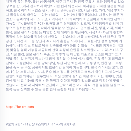
대전 중·유성·동구, 울산 남·동·북구, 제주 제주시 등 전국 주요 시·도와 행정동별 업소
정보를 한곳에서 편리하게 확인하기란 쉽지 않습니다. 의자왕은 이러한 불편을 해결
하고, 전국 어디서나 업소 위치, 서비스 종류, 운영 시간, 시설 사진, 가격, 이용 후기까
지 종합적으로 확인할 수 있는 신뢰할 수 있는 안내 플랫폼입니다. 사용자는 방문 전
업소의 분위기와 서비스 구성, 가격대까지 미리 파악하여 안전하고 계획적인 선택이
가능합니다. 플랫폼은 PC와 모바일 모두 최적화되어 있으며, 지역·행정동별 검색 기
능으로 원하는 업소를 신속하게 탐색할 수 있습니다. 업소별 사진, 평점, 가격, 서비스
항목, 전문 관리사 정보 등 다양한 상세 데이터를 제공하여, 사용자가 자신의 취향과
목적에 맞는 업소를 정확하게 선택할 수 있습니다. 서울 송파·강남, 부산 해운대, 광주
광산구, 대전 서구 등 상권과 주거지가 혼합된 지역에서도 효율적인 정보 탐색이 가
능하며, 사전 정보 확보로 방문 만족도를 극대화할 수 있습니다. 또한 의자왕은 비교
및 맞춤형 검색 기능을 제공하여 선택 과정의 혼란을 최소화합니다. 가격, 서비스 구
성, 시설 환경, 전문 관리사 수준, 고객 후기 등 다양한 기준으로 업소를 비교하고, 지
역별 특성 및 분위기 정보까지 함께 확인할 수 있어 여가, 힐링, 유흥 목적에 최적화된
선택이 가능합니다. 서울 강북·강남, 부산 서면·해운대, 대구 동성로, 인천 송도·부평,
울산 중구 등 주요 상권에서도 효율적인 탐색이 가능합니다. 전국 어디서든 오피, 건
마, 1인샵, 스웨디시, 마사지, 유흥 업소 정보를 안전하고 빠르게 확인하고, 예약까지
진행하려면 의자왕이 필수입니다. 최신 정보와 실시간 이용 후기 기반 데이터, 맞춤
검색 및 비교 기능을 통해 방문 목적과 취향에 적합한 업소를 쉽고 정확하게 찾을 수
있습니다. 전국 각 지역에서 안전하고 만족스러운 여가, 휴식, 유흥 경험을 즐길 수 있
도록 돕는 신뢰할 수 있는 종합 안내 플랫폼, 바로 의자왕입니다.
https://for-cm.com
#오피 #건마 #1인샵 #스웨디시 #마사지 #의자왕