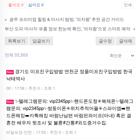
좋아요
0
싫어요
0
인쇄
«
광주 프리미엄 힐링 & 마사지 탐방, ‘의자왕’ 추천 공간 가이드
부산 오피·마사지·유흥 정보 한눈에 확인, ‘의자왕’으로 스마트 예약
»
목록보기
답글쓰기
글수정
글삭제
전체 35,303
경기도 미프진구입방법 연천군 정품미프진구입방법 한국
New
낙­태역사
00
|
17:58
|
추천 0
|
조회 1
✨텔레그램문의: vip2345pp✨핸드폰도청✳️복제폰✨텔레그
New
램문의: vip2345pp✨쌍둥이폰✳️위치추적어플✳️스파이앱➡️핸
드폰해킹➡️카톡해킹 바람난남편 바람핀와이프(아내) 혹은 결
혼전 배우자 뒷조사 및 불륜#간통#외도증거수집.
비밀보장-안전
|
17:55
|
추천 0
|
조회 1