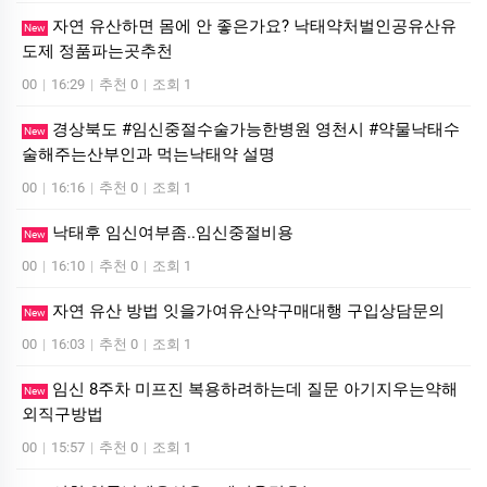
자연 유산하면 몸에 안 좋은가요? 낙태약처벌인공유산유
New
도제 정품파는곳추천
00
|
16:29
|
추천 0
|
조회 1
경상북도 #임신중절수술가능한병원 영천시 #약물낙태수
New
술해주는산부인과 먹는낙­태약 설명
00
|
16:16
|
추천 0
|
조회 1
낙태후 임신여부좀..임신중절비용
New
00
|
16:10
|
추천 0
|
조회 1
자연 유산 방법 잇을가여유산약구매대행 구입상담문의
New
00
|
16:03
|
추천 0
|
조회 1
임신 8주차 미프진 복용하려하는데 질문 아기지우는약해
New
외직구방법
00
|
15:57
|
추천 0
|
조회 1