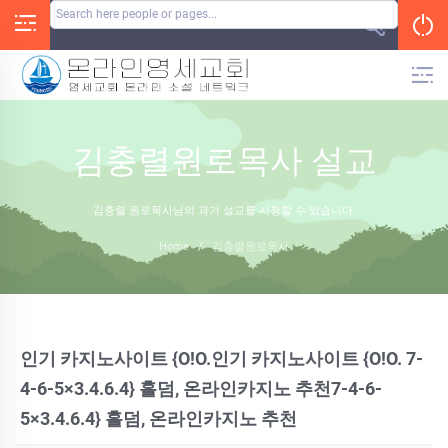
Skip
to
content
김충렬원로목사 설교
김충렬 원로목사님의 과거 설교를 시청할 수 있습니다.
Home
/
김충렬원로목사
인기 카지노사이트 {O!O.인기 카지노사이트 {O!O. 7-
4-6-5×3.4.6.4} 홀덤, 온라인카지노 추천7-4-6-
5×3.4.6.4} 홀덤, 온라인카지노 추천