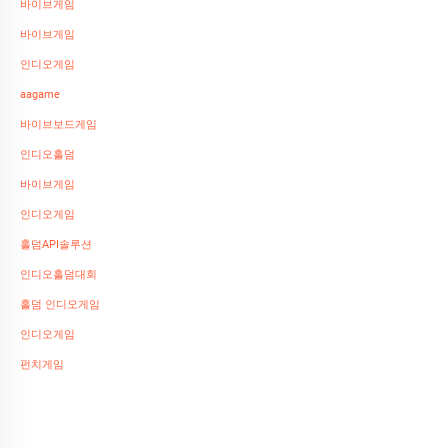
바이브게임
바이브게임
인디오게임
aagame
바이브보드게임
인디오홀덤
바이브게임
인디오게임
홀덤API솔루션
인디오홀덤대회
홀덤 인디오게임
인디오게임
펀치게임