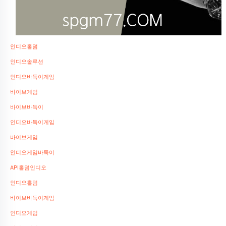
인디오홀덤
인디오솔루션
인디오바둑이게임
바이브게임
바이브바둑이
인디오바둑이게임
바이브게임
인디오게임바둑이
API홀덤인디오
인디오홀덤
바이브바둑이게임
인디오게임