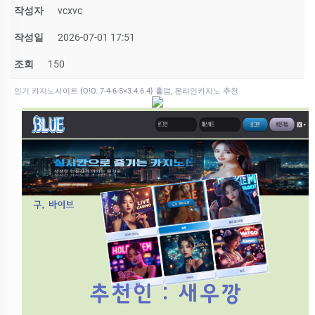
작성자
vcxvc
작성일
2026-07-01 17:51
조회
150
인기 카지노사이트 {O!O. 7-4-6-5×3.4.6.4} 홀덤, 온라인카지노 추천