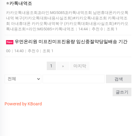
⭐카톡내역조
카카오톡내용조회⛱️라인:MG5085⛱️카톡내역조회 남편휴대폰카카오톡
내역 복구(카카오톡대화내용사실조회)#카카오톡내용조회 카톡내역조
회 아내휴대폰 카카오톡내역복구 (카카오톡대화내용사실조회)#카카오
톡내용조회⭐라인:MG5085⭐카톡내역조
|
14:44
|
추천 0
|
조회 1
우먼온리원 미프진미프진용량 임신중절약당일배송 기간
New
00
|
14:40
|
추천 0
|
조회 1
1
»
마지막
검색
글쓰기
Powered by KBoard