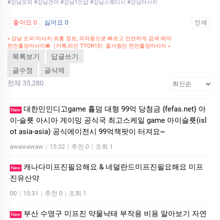
#강남오피 #강남건마 #강남1인샵 #강남스웨디시 #강남마사지
좋아요
0
싫어요
0
인쇄
«
강남 오피·마사지·유흥 정보, 의자왕으로 빠르고 안전하게 검색·예약
천안출장마사지💟［카톡,라인 TTOR13］즐거웠던 천안출장마사지
»
목록보기
답글쓰기
글수정
글삭제
전체 35,280
대한민인디­고ga­me 횰덤 대형 99억 당첨금 {fefas.net} 아
New
이-슬룟 아시아 게이밍 공식국 최고스케일 ga­me 아이슬룟(is­l
ot asia-asia) 공식에이전시 99억잭­팟이 터져요~
awawawaw
|
15:32
|
추천 0
|
조회 1
캐나다미프진필요해요 & 네덜란드미프진필요해요 미­프
New
진유산약
00
|
15:31
|
추천 0
|
조회 1
부산 수영구 미프진 약물낙태 부작용 비용 알아보기 자연
New