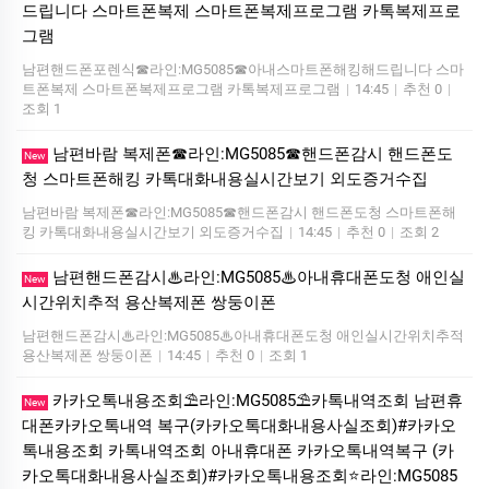
드립니다 스마트폰복제 스마트폰복제프로그램 카톡복제프로
그램
남편핸드폰포렌식☎라인:MG5085☎아내스마트폰해킹해드립니다 스마
트폰복제 스마트폰복제프로그램 카톡복제프로그램
|
14:45
|
추천 0
|
조회 1
남편바람 복제폰☎라인:MG5085☎핸드폰감시 핸드폰도
New
청 스마트폰해킹 카톡대화내용실시간보기 외도증거수집
남편바람 복제폰☎라인:MG5085☎핸드폰감시 핸드폰도청 스마트폰해
킹 카톡대화내용실시간보기 외도증거수집
|
14:45
|
추천 0
|
조회 2
남편핸드폰감시♨라인:MG5085♨아내휴대폰도청 애인실
New
시간위치추적 용산복제폰 쌍둥이폰
남편핸드폰감시♨라인:MG5085♨아내휴대폰도청 애인실시간위치추적
용산복제폰 쌍둥이폰
|
14:45
|
추천 0
|
조회 1
카카오톡내용조회⛱️라인:MG5085⛱️카톡내역조회 남편휴
New
대폰카카오톡내역 복구(카카오톡대화내용사실조회)#카카오
톡내용조회 카톡내역조회 아내휴대폰 카카오톡내역복구 (카
카오톡대화내용사실조회)#카카오톡내용조회⭐라인:MG5085