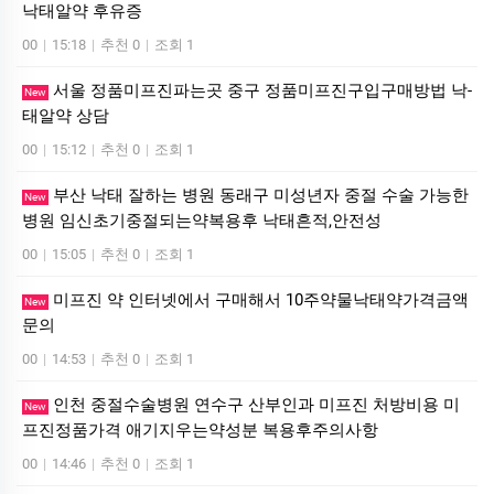
낙­태알약 후유증
00
|
15:18
|
추천 0
|
조회 1
서울 정품미프진파는곳 중구 정품미프진구입구매방법 낙­
New
태알약 상담
00
|
15:12
|
추천 0
|
조회 1
부산 낙태 잘하는 병원 동래구 미성년자 중절 수술 가능한
New
병원 임신초기중절되는약복용후 낙태흔적,안전성
00
|
15:05
|
추천 0
|
조회 1
미프진 약 인터넷에서 구매해서 10주약물낙태약가격금액
New
문의
00
|
14:53
|
추천 0
|
조회 1
인천 중절수술병원 연수구 산부인과 미프진 처방비용 미
New
프진정품가격 애기지우는약성분 복용후주의사항
00
|
14:46
|
추천 0
|
조회 1