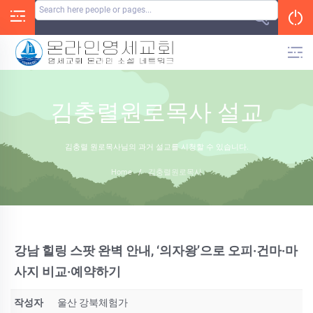
Skip
to
content
김충렬원로목사 설교
김충렬 원로목사님의 과거 설교를 시청할 수 있습니다.
Home
/
김충렬원로목사
강남 힐링 스팟 완벽 안내, ‘의자왕’으로 오피·건마·마
사지 비교·예약하기
작성자
울산 강북체험가