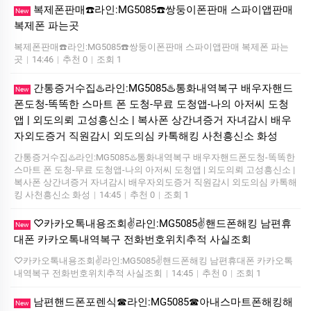
복제폰판매☎️라인:MG5085☎️쌍둥이폰판매 스파이앱판매
New
복제폰 파는곳
복제폰판매☎️라인:MG5085☎️쌍둥이폰판매 스파이앱판매 복제폰 파는
곳
|
14:46
|
추천 0
|
조회 1
간통증거수집♨️라인:MG5085♨️통화내역복구 배우자핸드
New
폰도청-똑똑한 스마트 폰 도청-무료 도청앱-나의 아저씨 도청
앱 | 외도의뢰 고성흥신소 | 복사폰 상간녀증거 자녀감시 배우
자외도증거 직원감시 외도의심 카톡해킹 사천흥신소 화성
간통증거수집♨️라인:MG5085♨️통화내역복구 배우자핸드폰도청-똑똑한
스마트 폰 도청-무료 도청앱-나의 아저씨 도청앱 | 외도의뢰 고성흥신소 |
복사폰 상간녀증거 자녀감시 배우자외도증거 직원감시 외도의심 카톡해
킹 사천흥신소 화성
|
14:45
|
추천 0
|
조회 1
♡카카오톡내용조회✌️라인:MG5085✌️핸드폰해킹 남편휴
New
대폰 카카오톡내역복구 전화번호위치추적 사실조회
♡카카오톡내용조회✌️라인:MG5085✌️핸드폰해킹 남편휴대폰 카카오톡
내역복구 전화번호위치추적 사실조회
|
14:45
|
추천 0
|
조회 1
남편핸드폰포렌식☎라인:MG5085☎아내스마트폰해킹해
New