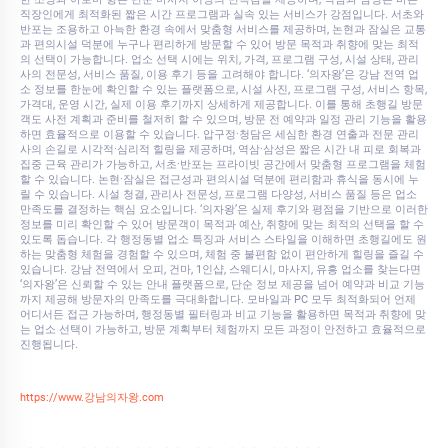
직장인에게 최적화된 짧은 시간 프로그램과 실속 있는 서비스가 강점입니다. 서초와
반포는 조용하고 아늑한 환경 속에서 맞춤형 서비스를 제공하며, 논현과 잠실은 교통
과 편의시설 덕분에 누구나 편리하게 방문할 수 있어 방문 목적과 취향에 맞는 최적
의 선택이 가능합니다. 업소 선택 시에는 위치, 가격, 프로그램 구성, 시설 상태, 관리
사의 전문성, 서비스 품질, 이용 후기 등을 고려해야 합니다. ‘의자왕’은 강남 전역 업
소 정보를 한눈에 확인할 수 있는 플랫폼으로, 시설 사진, 프로그램 구성, 서비스 항목,
가격대, 운영 시간, 실제 이용 후기까지 상세하게 제공합니다. 이를 통해 초행길 방문
객도 사전 계획과 준비를 철저히 할 수 있으며, 방문 전 예약과 일정 관리 기능을 활용
하면 효율적으로 이용할 수 있습니다. 압구정·청담은 세심한 환경 연출과 전문 관리
사의 손길로 시각적·심리적 힐링을 제공하며, 역삼·삼성은 짧은 시간 내 피로 회복과
집중 근육 관리가 가능하고, 서초·반포는 프라이빗 공간에서 맞춤형 프로그램을 체험
할 수 있습니다. 논현·잠실은 접근성과 편의시설 덕분에 편리함과 휴식을 동시에 누
릴 수 있습니다. 시설 청결, 관리사 전문성, 프로그램 다양성, 서비스 품질 등은 업소
만족도를 결정하는 핵심 요소입니다. ‘의자왕’은 실제 후기와 평점을 기반으로 이러한
정보를 미리 확인할 수 있어 방문객이 목적과 예산, 취향에 맞는 최적의 선택을 할 수
있도록 돕습니다. 각 행정동별 업소 특징과 서비스 스타일을 이해하면 초행길에도 원
하는 맞춤형 체험을 경험할 수 있으며, 체험 중 불편함 없이 편안하게 힐링을 즐길 수
있습니다. 강남 전역에서 오피, 건마, 1인샵, 스웨디시, 마사지, 유흥 업소를 찾는다면
‘의자왕’은 신뢰할 수 있는 안내 플랫폼으로, 단순 정보 제공을 넘어 예약과 비교 기능
까지 제공해 방문자의 만족도를 극대화합니다. 모바일과 PC 모두 최적화되어 언제
어디서든 접근 가능하며, 행정동별 필터링과 비교 기능을 활용하면 목적과 취향에 맞
는 업소 선택이 가능하고, 방문 계획부터 체험까지 모든 과정이 안전하고 효율적으로
진행됩니다.
https://www.강남의자왕.com