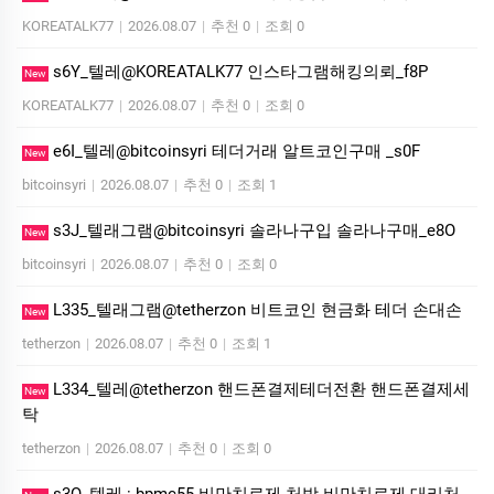
KOREATALK77
|
2026.08.07
|
추천 0
|
조회 0
s6Y_텔레@KOREATALK77 인스타그램해킹의뢰_f8P
New
KOREATALK77
|
2026.08.07
|
추천 0
|
조회 0
e6I_텔레@bitcoinsyri 테더거래 알트코인구매 _s0F
New
bitcoinsyri
|
2026.08.07
|
추천 0
|
조회 1
s3J_텔래그램@bitcoinsyri 솔라나구입 솔라나구매_e8O
New
bitcoinsyri
|
2026.08.07
|
추천 0
|
조회 0
L335_텔래그램@tetherzon 비트코인 현금화 테더 손대손
New
tetherzon
|
2026.08.07
|
추천 0
|
조회 1
L334_텔레@tetherzon 핸드폰결제테더전환 핸드폰결제세
New
탁
tetherzon
|
2026.08.07
|
추천 0
|
조회 0
s3Q_텔레 : bpmc55 비만치료제 처방 비만치료제 대리처