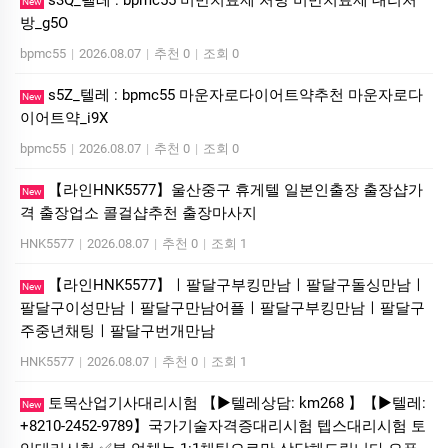
New
방_g5O
bpmc55
|
2026.08.07
|
추천 0
|
조회 0
s5Z_텔레 : bpmc55 마운자로다이어트약추천 마운자로다
New
이어트약_i9X
bpmc55
|
2026.08.07
|
추천 0
|
조회 0
【라인HNK5577】울산중구 휴게텔 일본인출장 출장샵가
New
격 출장업소 콜걸샵추천 출장마사지
HNK5577
|
2026.08.07
|
추천 0
|
조회 1
【라인HNK5577】ㅣ팔달구부킹만남ㅣ팔달구돌싱만남ㅣ
New
팔달구이성만남ㅣ팔달구만남어플ㅣ팔달구부킹만남ㅣ팔달구
주중년채팅ㅣ팔달구번개만남
HNK5577
|
2026.08.07
|
추천 0
|
조회 1
토목산업기사대리시험 【▶텔레상담: km268 】【▶텔레:
New
+8210-2452-9789】국가기술자격증대리시험 텝스대리시험 토