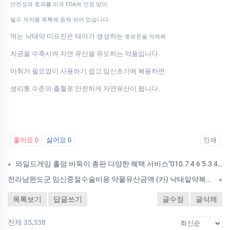
안전성과 효과를 미국 FDA에 인정 받아
필수 의약품 목록에 등재 되어 있습니다
먹는 낙태약 미프진은 태아가 생성하는
호르몬을 억제해
자궁을 수축시켜 자연 유산을 유도하는 약품입니다.
마취가 필요없이 사용하기 쉽고 임신초기에 복용하면
생리통 수준의 출혈로 안전하게 자연유산이 됩니다.
좋아요
0
싫어요
0
인쇄
«
와일드게임 홀덤 바둑이 총판 다양한 혜택 서비스"010.7 4 6 5.3 4 6 4
전라남완도군 임신중절수술비용 약물유산금액 (카) 낙태알약복용후기
»
목록보기
답글쓰기
글수정
글삭제
전체 35,338