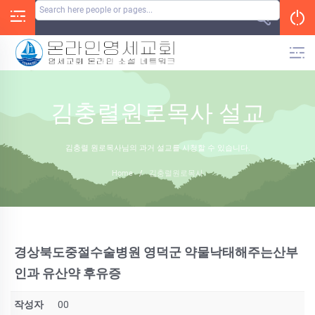
Skip
to
content
김충렬원로목사 설교
김충렬 원로목사님의 과거 설교를 시청할 수 있습니다.
Home
/
김충렬원로목사
경상북도중절수술병원 영덕군 약물낙태해주는산부
인과 유산약 후유증
작성자
00