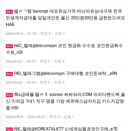
탤ㄹㄱ램 banonpi 대포유심가격 바넌피유심내구제 전국
New
민생계자금대출 당일개인돈 울산 20만원30만원 급한돈드려요
HAE
bbabvdfsh
|
01:20
|
추천 0
|
조회 1
h6C_텔래@bitcoinsyri 코인 현금화 수수료 코인현금화수
New
수료_n5I
bitcoinsyri
|
00:05
|
추천 0
|
조회 0
f4O_텔래그램@bitcoinsyri 구매대행 코인돈세탁 _x0N
New
bitcoinsyri
|
00:04
|
추천 0
|
조회 0
특s급레플 탤ㄹㅔ sssreo 싸싸숴러,COM 프라다핸드백 울
New
산 미러급 1대1 직구 명품 가방 에르메스남자지갑 카드지갑명
품 HSI
bbabvdfsh
|
2026.08.07
|
추천 0
|
조회 1
f6E_텔레@KOREATALK77 신세계상품권코인구매_e7E
New