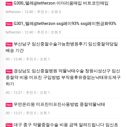
G300_텔레@tetherzon 이더리움매입 비트코인매입
New
tetherzon
|
12:40
|
추천 0
|
조회 0
G301_텔레@tetherzon ssg페이93% ssg페이현금화93%
New
tetherzon
|
12:40
|
추천 0
|
조회 0
부산남구 임신중절수술가능한병원후기 임신중절약당일
New
배송 기간
00
|
12:40
|
추천 0
|
조회 1
경상남도 임신중절병원 약물낙태수술 창원시성산구 임신
New
중절약 비용 미프진 구입방법 부작용후유증없는낙태유도제구
하기
00
|
12:27
|
추천 0
|
조회 1
우먼온리원 미프진미프진사용방법 중절약물낙­태
New
00
|
12:21
|
추천 0
|
조회 1
대구 중구 약물중절수술 비용 금액 알려드립니다 임신초
New