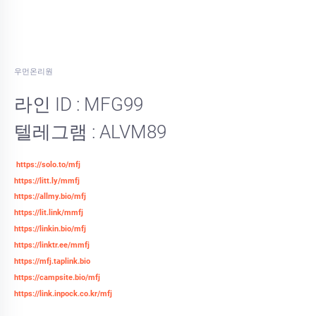
우먼온리원
라인 ID : MFG99
텔레그램 : ALVM89
https://solo.to/mfj
https://litt.ly/mmfj
https://allmy.bio/mfj
https://lit.link/mmfj
https://linkin.bio/mfj
https://linktr.ee/mmfj
https://mfj.taplink.bio
https://campsite.bio/mfj
https://link.inpock.co.kr/mfj