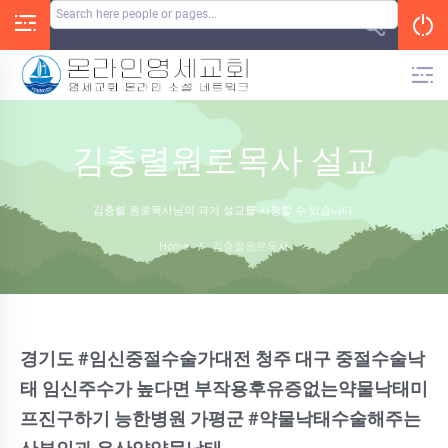
Skip
to
content
김충렬원로목사 설교
김충렬 원로목사님의 과거 설교를 시청할 수 있습니다.
Home
/
김충렬원로목사
경기도 #임신중절수술가대전 청주 대구 중절수술낙
태 임신주수가 높다면 부작용후유증없는약물낙태미
프진구하기 능한병원 가평군 #약물낙태수술해주는