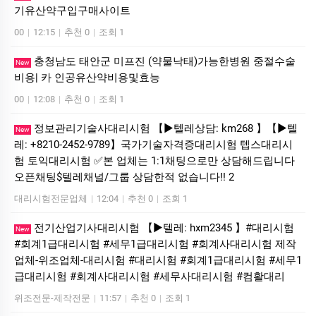
기유산약구입구매사이트
00
|
12:15
|
추천 0
|
조회 1
충청남도 태안군 미프진 (약물낙태)가능한병원 중절수술
New
비용| 카 인공유산약비용및효능
00
|
12:08
|
추천 0
|
조회 1
정보관리기술사대리시험 【▶텔레상담: km268 】【▶텔
New
레: +8210-2452-9789】국가기술자격증대리시험 텝스대리시
험 토익대리시험 ✅본 업체는 1:1채팅으로만 상담해드립니다
오픈채팅$텔레채널/그룹 상담한적 없습니다!! 2
대리시험전문업체
|
12:04
|
추천 0
|
조회 1
전기산업기사대리시험 【▶텔레: hxm2345 】#대리시험
New
#회계1급대리시험 #세무1급대리시험 #회계사대리시험 제작
업체-위조업체-대리시험 #대리시험 #회계1급대리시험 #세무1
급대리시험 #회계사대리시험 #세무사대리시험 #컴활대리
위조전문-제작전문
|
11:57
|
추천 0
|
조회 1