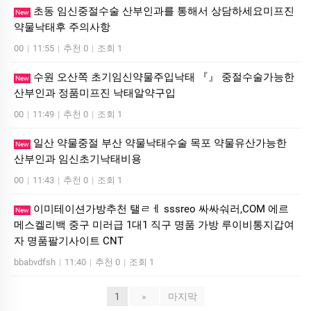
초동 임신중절수술 산부인과를 통해서 상담하세요미­프진
New
약물낙­태후 주의사항
00
|
11:55
|
추천 0
|
조회 1
수원 오산쪽 초기임신약물주입낙태 『』 중절수술가능한
New
산부인과 정품미­프진 낙­태알약구입
00
|
11:49
|
추천 0
|
조회 1
일산 약물중절 부산 약물낙태수술 목포 약물유산가능한
New
산부인과 임신초기낙­태비용
00
|
11:43
|
추천 0
|
조회 1
이미테이션가방추천 탤ㄹㅔ sssreo 싸싸숴러,COM 에르
New
메스켈리백 중구 미러급 1대1 직구 명품 가방 루이비통지갑여
자 명품팔기사이트 CNT
bbabvdfsh
|
11:40
|
추천 0
|
조회 1
1
»
마지막