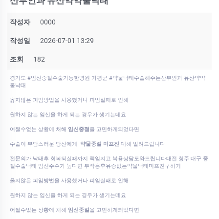
산부인과 유산약약물낙태
작성자
0000
작성일
2026-07-01 13:29
조회
182
경기도 #임신중절수술가능한병원 가평군 #약물낙태수술해주는산부인과 유산약약
물낙태
옳지않은 피임방법을 사용했거나 피임실패로 인해
원하지 않는 임신을 하게 되는 경우가 생기는데요
어쩔수없는 상황에 처해
임신중절
을 고민하게되었다면
수술이 부담스러운 당신에게
약물중절 미프진
대해 알려드립니다
전문의가 낙태후 회복되실때까지 책임지고 복용상담도와드립니다대전 청주 대구 중
절수술낙태 임신주수가 높다면 부작용후유증없는약물낙태미프진구하기
옳지않은 피임방법을 사용했거나 피임실패로 인해
원하지 않는 임신을 하게 되는 경우가 생기는데요
어쩔수없는 상황에 처해
임신중절
을 고민하게되었다면