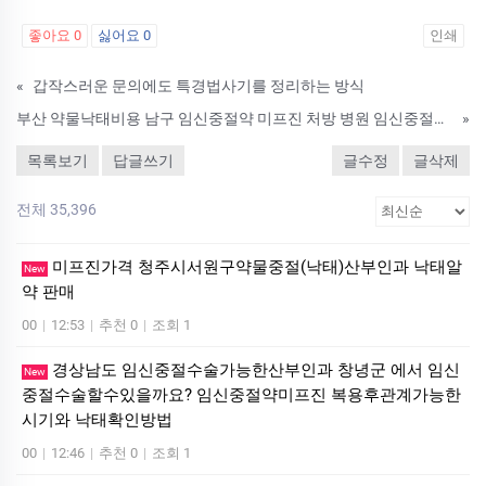
좋아요
0
싫어요
0
인쇄
«
갑작스러운 문의에도 특경법사기를 정리하는 방식
부산 약물낙태비용 남구 임신중절약 미프진 처방 병원 임신중절후 몸조리
»
목록보기
답글쓰기
글수정
글삭제
전체 35,396
미프진가격 청주시서원구약물중절(낙태)산부인과 낙­태알
New
약 판매
00
|
12:53
|
추천 0
|
조회 1
경상남도 임신중절수술가능한산부인과 창녕군 에서 임신
New
중절수술할수있을까요? 임신중절약미프진 복용후관계가능한
시기와 낙태확인방법
00
|
12:46
|
추천 0
|
조회 1