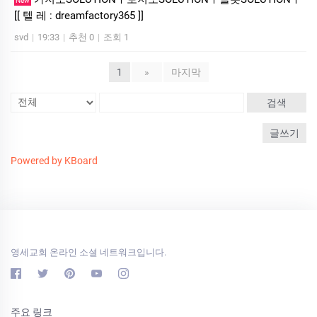
New
[[ 텔 레 : dreamfactory365 ]]
svd
|
19:33
|
추천 0
|
조회 1
1
»
마지막
검색
글쓰기
Powered by KBoard
영세교회 온라인 소셜 네트워크입니다.
주요 링크