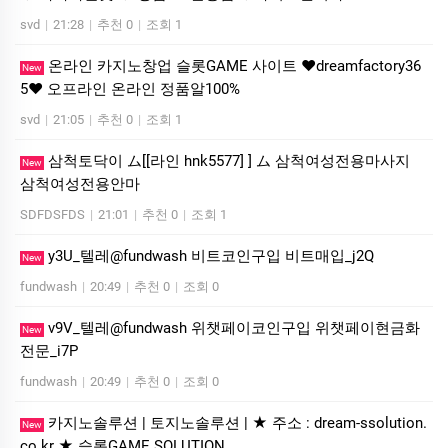
svd
|
21:28
|
추천 0
|
조회 1
온라인 카지노창업 슬롯GAME 사이트 ❤dreamfactory36
New
5❤ 오프라인 온라인 정품알100%
svd
|
21:05
|
추천 0
|
조회 1
삼척토닥이 ム[[라인 hnk5577] ] ム 삼척여성전용마사지
New
삼척여성전용안마
SDFDSFDS
|
21:01
|
추천 0
|
조회 1
y3U_텔레@fundwash 비트코인구입 비트매입_j2Q
New
fundwash
|
20:49
|
추천 0
|
조회 0
v9V_텔레@fundwash 위챗페이코인구입 위챗페이현금화
New
전문_i7P
fundwash
|
20:49
|
추천 0
|
조회 0
카지노솔루션 | 토지노솔루션 | ★ 주소 : dream-ssolution.
New
co.kr ★ 슬롯GAME SOLUTION