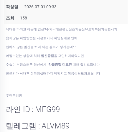
작성일
2026-07-01 09:33
조회
158
낙태를 하려고 하는데 임신3주차낙태관련임신초기유산유도제복용가능한시기
옳지않은 피임방법을 사용했거나 피임실패로 인해
원하지 않는 임신을 하게 되는 경우가 생기는데요
어쩔수없는 상황에 처해
임신중절
을 고민하게되었다면
수술이 부담스러운 당신에게
약물중절 미프진
대해 알려드립니다
전문의가 낙태후 회복되실때까지 책임지고 복용상담도와드립니다
우먼온리원
라인 ID : MFG99
텔레그램 : ALVM89