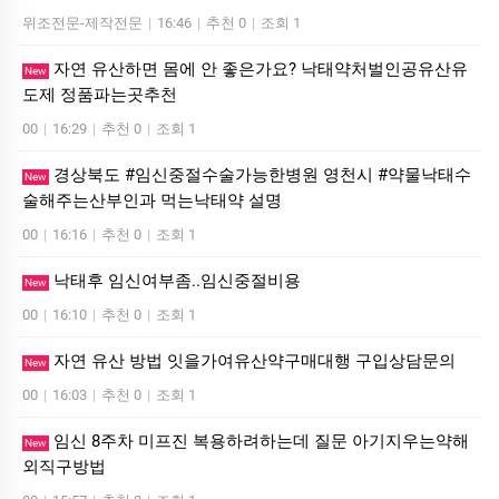
위조전문-제작전문
|
16:46
|
추천 0
|
조회 1
자연 유산하면 몸에 안 좋은가요? 낙태약처벌인공유산유
New
도제 정품파는곳추천
00
|
16:29
|
추천 0
|
조회 1
경상북도 #임신중절수술가능한병원 영천시 #약물낙태수
New
술해주는산부인과 먹는낙­태약 설명
00
|
16:16
|
추천 0
|
조회 1
낙태후 임신여부좀..임신중절비용
New
00
|
16:10
|
추천 0
|
조회 1
자연 유산 방법 잇을가여유산약구매대행 구입상담문의
New
00
|
16:03
|
추천 0
|
조회 1
임신 8주차 미프진 복용하려하는데 질문 아기지우는약해
New
외직구방법