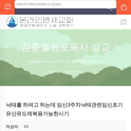
Skip
to
content
김충렬원로목사 설교
김충렬 원로목사님의 과거 설교를 시청할 수 있습니다.
Home
/
김충렬원로목사
낙태를 하려고 하는데 임신3주차낙태관련임신초기
유산유도제복용가능한시기
작성자
00