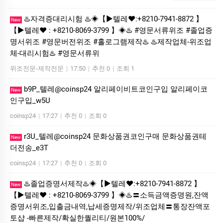
♨️자격증대리시험 ♨️◈【▶텔레♥:+8210-7941-8872 】
New
【▶텔레♥ : +8210-8069-3799 】◈♨️ #영문서류위조 #졸업증
명서위조 #영문버전위조 #홀로그램제작♨️ ♨️제작업체-위조업
체-대리시험♨️ #영문서류위
위조전문-제작전문
|
17:50
|
추천 0
|
조회 1
b9P_텔레@coinsp24 알리페이비트코인구입 알리페이코
New
인구입_w5U
coinsp24
|
17:27
|
추천 0
|
조회 0
r3U_텔레@coinsp24 문화상품권코인구매 문화상품권테
New
더전송_e3T
coinsp24
|
17:27
|
추천 0
|
조회 0
♨️졸업증명서제작♨️◈【▶텔레♥:+8210-7941-8872 】
New
【▶텔레♥ : +8210-8069-3799 】◈♨️〓소득금액증명원,잔액
증명서위조,입출금내역,납세증명제작/위조업체〓통장잔액포
토샵 -빠른제작/확실한퀄리티/원본100%/