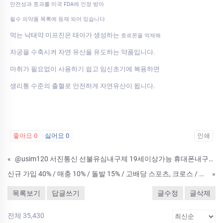
안전성과 효과를 미국 FDA에 인정 받아
필수 의약품 목록에 등재 되어 있습니다
먹는 낙태약 미프진은 태아가 생성하는
호르몬을 억제해
자궁을 수축시켜 자연 유산을 유도하는 약품입니다.
마취가 필요없이 사용하기 쉽고 임신초기에 복용하면
생리통 수준의 출혈로 안전하게 자연유산이 됩니다.
좋아요
0
싫어요
0
인쇄
«
@usim120 서진통신 선불유심내구제 19세이상가능 휴대폰내구제 가개통 비상금대출 선불유심판매 긴급대출 선불유심매입 카드깡 앱테크 선불유심맛집
신규 가입 40% / 매충 10% / 돌발 15% / 고배당 스포츠, 크로스 / 무제재
»
목록보기
답글쓰기
글수정
글삭제
전체 35,430