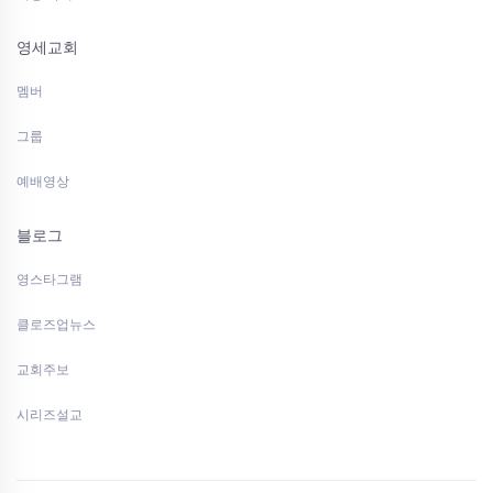
영세교회
멤버
그룹
예배영상
블로그
영스타그램
클로즈업뉴스
교회주보
시리즈설교