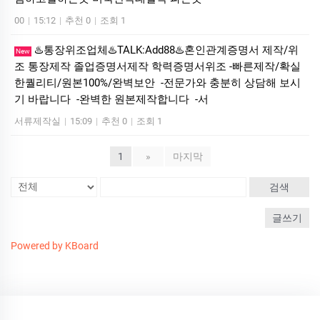
00
|
15:12
|
추천 0
|
조회 1
♨️통장위조업체♨️TALK:Add88♨️혼인관계증명서 제작/위
New
조 통장제작 졸업증명서제작 학력증명서위조 -빠른제작/확실
한퀄리티/원본100%/완벽보안 -전문가와 충분히 상담해 보시
기 바랍니다 -완벽한 원본제작합니다 -서
서류제작실
|
15:09
|
추천 0
|
조회 1
1
»
마지막
검색
글쓰기
Powered by KBoard