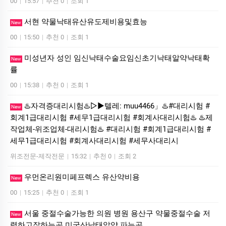
00
|
15:57
|
추천 0
|
조회 1
서현 약물낙태유산유도제비용및효능
New
00
|
15:50
|
추천 0
|
조회 1
미성년자 성인 임신낙태수술요임신초기낙태알약낙태확
New
률
00
|
15:38
|
추천 0
|
조회 1
♨️자격증대리시험♨️▷▶텔레: muu4466」♨️#대리시험 #
New
회계1급대리시험 #세무1급대리시험 #회계사대리시험♨️ ♨️제
작업체-위조업체-대리시험♨️ #대리시험 #회계1급대리시험 #
세무1급대리시험 #회계사대리시험 #세무사대리시
위조전문-제작전문
|
15:32
|
추천 0
|
조회 2
우먼온리원미페프렉스 유산약비용
New
00
|
15:25
|
추천 0
|
조회 1
서울 중절수술가능한 의원 병원 용산구 약물중절수술 저
New
렴하고잘하는곳 미국산낙­태알약 파는곳