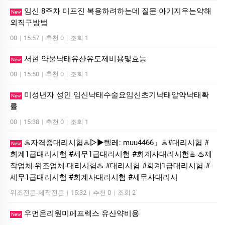
임신 8주차 미프진 복용하려하는데 질문 아기지우는약해
New
외직구방법
00
|
15:57
|
추천 0
|
조회 1
서현 약물낙태유산유도제비용및효능
New
00
|
15:50
|
추천 0
|
조회 1
미성년자 성인 임신낙태수술요임신초기낙태알약낙태확
New
률
00
|
15:38
|
추천 0
|
조회 1
♨️자격증대리시험♨️▷▶텔레: muu4466」♨️#대리시험 #
New
회계1급대리시험 #세무1급대리시험 #회계사대리시험♨️ ♨️제
작업체-위조업체-대리시험♨️ #대리시험 #회계1급대리시험 #
세무1급대리시험 #회계사대리시험 #세무사대리시
위조전문-제작전문
|
15:32
|
추천 0
|
조회 2
우먼온리원미페프렉스 유산약비용
New