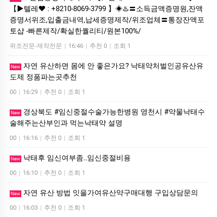
【▶텔레♥ : +8210-8069-3799 】◈♨️〓소득금액증명원,잔액
증명서위조,입출금내역,납세증명제작/위조업체〓통장잔액포
토샵 -빠른제작/확실한퀄리티/원본100%/
위조전문-제작전문
|
16:46
|
추천 0
|
조회 1
자연 유산하면 몸에 안 좋은가요? 낙태약처벌인공유산유
New
도제 정품파는곳추천
00
|
16:29
|
추천 0
|
조회 1
경상북도 #임신중절수술가능한병원 영천시 #약물낙태수
New
술해주는산부인과 먹는낙­태약 설명
00
|
16:16
|
추천 0
|
조회 1
낙태후 임신여부좀..임신중절비용
New
00
|
16:10
|
추천 0
|
조회 1
자연 유산 방법 잇을가여유산약구매대행 구입상담문의
New
00
|
16:03
|
추천 0
|
조회 1