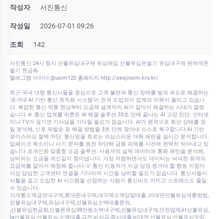
작성자
서진통신
작성일
2026-07-01 09:26
조회
142
서진통신 24시 항시 선불유심내구제 유심매입 선불유심돈벌기 유심내구제 편하게돈
벌기 현금화
텔레그램 아이디:@usim120 홈페이지 http://seojinsim.kro.kr/
최근 국내 대형 통신사들을 중심으로 고객 불편과 통신 장애를 빛의 속도로 해결하는
'초거대 AI 기반 통신 최적화 시스템'이 전격 도입되어 업계의 이목이 쏠리고 있습니
다. 복잡한 통신 먹통 현상부터 요금제 설계까지 AI가 알아서 해결하는 시대가 열렸
습니다.🚨 통신 업계를 뒤흔든 AI 해결 솔루션 33초 만에 끝나는 AI 고장 진단: 인터넷
이나 TV가 끊기면 기사님을 기다릴 필요가 없습니다. AI가 원격으로 회선 상태를 정
밀 분석해, 신호 재발송 등 해결 방법을 3초 만에 찾아내 스스로 복구합니다.AI 기반
보이스피싱 철벽 차단: 통신망을 흐르는 의심스러운 대화 패턴을 실시간 분석합니다.
딥페이크 목소리나 사기 문자를 원천 차단해 금융 피해를 사전에 완벽히 막아내고 있
습니다.초개인화 맞춤형 요금 솔루션: 사용자의 실제 데이터와 통화 패턴을 분석해,
낭비되는 요금을 귀신같이 찾아냅니다. 가장 저렴하면서도 데이터는 넉넉한 최적의
요금제를 알아서 매칭해 줍니다.💡 통신 이용자가 지금 당장 챙겨야 할 행동 지침더
이상 답답한 고객센터 연결을 기다리며 시간을 낭비할 필요가 없습니다. 통신사들이
사활을 걸고 도입한 AI 시스템을 선점하는 사람이 통신비도 아끼고 스트레스도 줄일
수 있습니다.
가개통소액급전내구제,휴대폰내구제,내구제소액당일대출 ,비대면선불유심개통방법,
선불유심내구제,유심내구제,선불유심소액대출문의,
,선불유심현금화,선불폰유심38만원소액내구제,선불유심내구재,안전업체,kt선불유심,
lg선불유심,선불유심,소액대출,급전,비상금,즉시대출,비대면,선불유심,선불유심맛집,