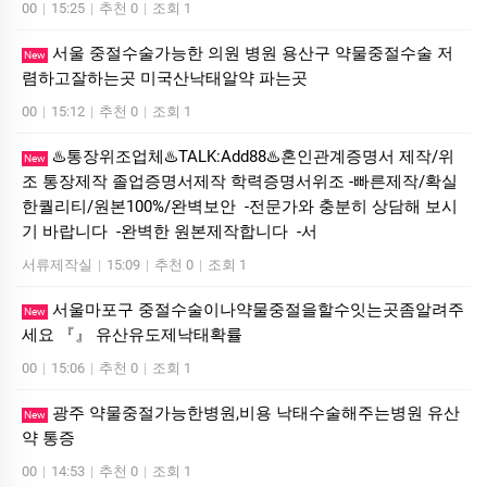
00
|
15:25
|
추천 0
|
조회 1
서울 중절수술가능한 의원 병원 용산구 약물중절수술 저
New
렴하고잘하는곳 미국산낙­태알약 파는곳
00
|
15:12
|
추천 0
|
조회 1
♨️통장위조업체♨️TALK:Add88♨️혼인관계증명서 제작/위
New
조 통장제작 졸업증명서제작 학력증명서위조 -빠른제작/확실
한퀄리티/원본100%/완벽보안 -전문가와 충분히 상담해 보시
기 바랍니다 -완벽한 원본제작합니다 -서
서류제작실
|
15:09
|
추천 0
|
조회 1
서울마포구 중절수술이나약물중절을할수잇는곳좀알려주
New
세요 『』 유산유도제낙태확률
00
|
15:06
|
추천 0
|
조회 1
광주 약물중절가능한병원,비용 낙태수술해주는병원 유산
New
약 통증
00
|
14:53
|
추천 0
|
조회 1