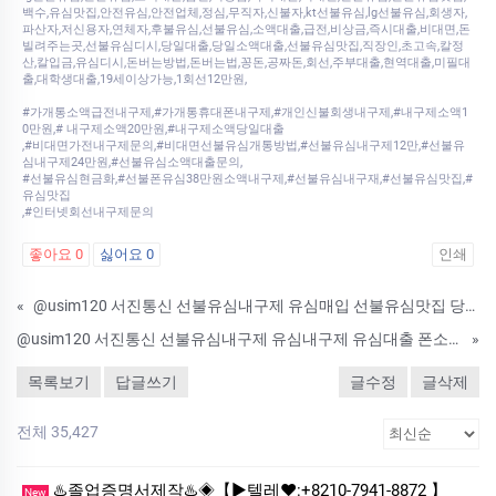
백수,유심맛집,안전유심,안전업체,정심,무직자,신불자,kt선불유심,lg선불유심,회생자,
파산자,저신용자,연체자,후불유심,선불유심,소액대출,급전,비상금,즉시대출,비대면,돈
빌려주는곳,선불유심디시,당일대출,당일소액대출,선불유심맛집,직장인,초고속,칼정
산,칼입금,유심디시,돈버는방법,돈버는법,꽁돈,공짜돈,회선,주부대출,현역대출,미필대
출,대학생대출,19세이상가능,1회선12만원,
#가개통소액급전내구제,#가개통휴대폰내구제,#개인신불회생내구제,#내구제소액1
0만원,# 내구제소액20만원,#내구제소액당일대출
,#비대면가전내구제문의,#비대면선불유심개통방법,#선불유심내구제12만,#선불유
심내구제24만원,#선불유심소액대출문의,
#선불유심현금화,#선불폰유심38만원소액내구제,#선불유심내구재,#선불유심맛집,#
유심맛집
,#인터넷회선내구제문의
좋아요
0
싫어요
0
인쇄
«
@usim120 서진통신 선불유심내구제 유심매입 선불유심맛집 당일지급 선불유심매입 현금화
@usim120 서진통신 선불유심내구제 유심내구제 유심대출 폰소액대출 상품권깡 모바일대출 비상금대출 비대면대출 선불유심맛집
»
목록보기
답글쓰기
글수정
글삭제
전체 35,427
♨️졸업증명서제작♨️◈【▶텔레♥:+8210-7941-8872 】
New