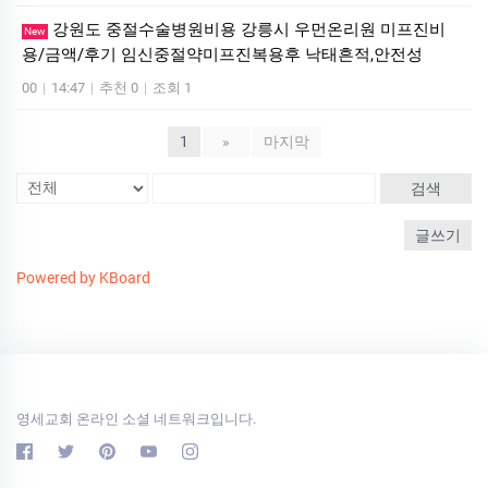
강원도 중절수술병원비용 강릉시 우먼온리원 미프진비
New
용/금액/후기 임신중절약미프진복용후 낙태흔적,안전성
00
|
14:47
|
추천 0
|
조회 1
1
»
마지막
검색
글쓰기
Powered by KBoard
영세교회 온라인 소셜 네트워크입니다.