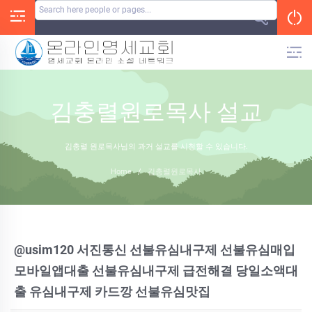
Skip
to
content
김충렬원로목사 설교
김충렬 원로목사님의 과거 설교를 시청할 수 있습니다.
Home
/
김충렬원로목사
@usim120 서진통신 선불유심내구제 선불유심매입
모바일앱대출 선불유심내구제 급전해결 당일소액대
출 유심내구제 카드깡 선불유심맛집