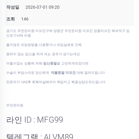
작성일
2026-07-01 09:20
조회
146
경기도 우먼온리원 미프진구매 양평군 우먼온리원 미프진 정품미프진 해외직구 임
신초기낙­태 비용
옳지않은 피임방법을 사용했거나 피임실패로 인해
원하지 않는 임신을 하게 되는 경우가 생기는데요
어쩔수없는 상황에 처해
임신중절
을 고민하게되었다면
수술이 부담스러운 당신에게
약물중절 미프진
대해 알려드립니다
전문의가 낙태후 회복되실때까지 책임지고 복용상담도와드립니다
우먼온리원
라인 ID : MFG99
텔레그램 : ALVM89