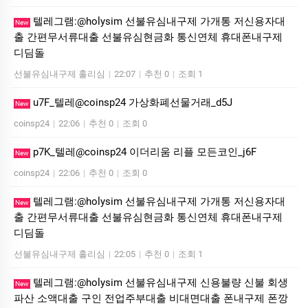
텔레그램:@holysim 선불유심내구제 가개통 저신용자대
New
출 간편무서류대출 선불유심현금화 통신연체 휴대폰내구제
디딤돌
선불유심내구제 홀리심
|
22:07
|
추천 0
|
조회 1
u7F_텔레@coinsp24 가상화폐선물거래_d5J
New
coinsp24
|
22:06
|
추천 0
|
조회 0
p7K_텔레@coinsp24 이더리움 리플 모든코인_j6F
New
coinsp24
|
22:06
|
추천 0
|
조회 0
텔레그램:@holysim 선불유심내구제 가개통 저신용자대
New
출 간편무서류대출 선불유심현금화 통신연체 휴대폰내구제
디딤돌
선불유심내구제 홀리심
|
22:05
|
추천 0
|
조회 1
텔레그램:@holysim 선불유심내구제 신용불량 신불 회생
New
파산 소액대출 구인 전업주부대출 비대면대출 폰내구제 폰깡