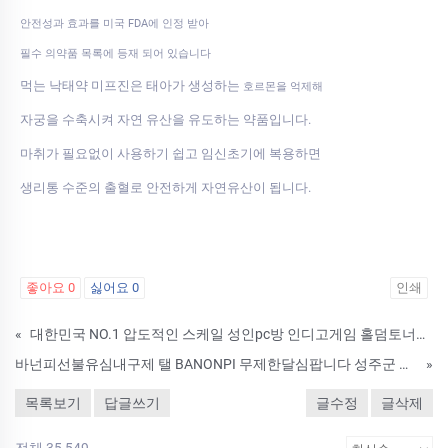
안전성과 효과를 미국 FDA에 인정 받아
필수 의약품 목록에 등재 되어 있습니다
먹는 낙태약 미프진은 태아가 생성하는
호르몬을 억제해
자궁을 수축시켜 자연 유산을 유도하는 약품입니다.
마취가 필요없이 사용하기 쉽고 임신초기에 복용하면
생리통 수준의 출혈로 안전하게 자연유산이 됩니다.
좋아요
0
싫어요
0
인쇄
«
대한민국 NO.1 압도적인 스케일 성인pc방 인디고게임 홀덤토너먼트 - 【010 - 8179 - 5274】
바넌피선불유심내구제 탤 BANONPI 무제한달심팝니다 성주군 무피해 무사고 유심매입업체 당일개인돈 일수월변 NBJ
»
목록보기
답글쓰기
글수정
글삭제
전체 35,549