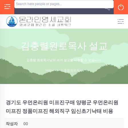
Skip
to
content
김충렬원로목사 설교
김충렬 원로목사님의 과거 설교를 시청할 수 있습니다.
Home
/
김충렬원로목사
경기도 우먼온리원 미프진구매 양평군 우먼온리원
미프진 정품미프진 해외직구 임신초기낙­태 비용
작성자
00