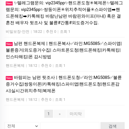
✨텔레그램문의: vip2345pp✨핸드폰도청✳️복제폰✨텔레그
New
램문의: vip2345pp✨쌍둥이폰✳️위치추적어플✳️스파이앱➡️핸
드폰해킹➡️카톡해킹 바람난남편 바람핀와이프(아내) 혹은 결
혼전 배우자 뒷조사 및 불륜#간통#외도증거수집.
비밀보장-안전
|
18:22
|
추천 0
|
조회 1
남편 핸드폰복제 | 핸드폰복사✅라인:MG5085✅스파이앱|
New
불륜증거|외도증거수집| 스마트폰도청|핸드폰해킹|카톡해킹|
인스타해킹|폰 감시방법
핸드폰복제
|
18:12
|
추천 0
|
조회 1
바람피는 남편 뒷조사 | 핸드폰도청✅라인:MG5085✅불륜
New
증거수집|쌍둥이폰|카톡해킹|스파이앱|핸드폰도청|핸드폰감
시|실시간위치추적|복제폰
핸드폰복제
|
18:12
|
추천 0
|
조회 1
1
»
마지막
검색