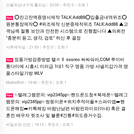
선불유심내구제 홀리심
|
22:05
|
추천 0
|
조회 1
⭕️잔고잔액증명서제작 TALK:Add88⭕️입출금내역위조⭕️
New
원본통장제작⭕️ #위조제작 신분증제작위조 TALK:Add88 ▲고
객님께 철통 보안과 안전한 시스템으로 진행합니다 ▲의뢰전
"충분히 듣고, 생각, 검토" 하신 후 결정
서류제작실
|
21:53
|
추천 0
|
조회 1
정품가방검증방법 탤ㄹㅔ sssreo 싸싸숴러,COM 루이비
New
통다미에 시흥시 미러급 1대1 직구 명품 가방 샤넬지갑가격 명
품스타일가방 WLV
bbabvdfsh
|
19:40
|
추천 0
|
조회 1
✨텔레그램문의: vip2345pp✨핸드폰도청✳️복제폰✨텔레그
New
램문의: vip2345pp✨쌍둥이폰✳️위치추적어플✳️스파이앱➡️핸
드폰해킹➡️카톡해킹 바람난남편 바람핀와이프(아내) 혹은 결
혼전 배우자 뒷조사 및 불륜#간통#외도증거수집.
비밀보장-안전
|
19:13
|
추천 0
|
조회 1