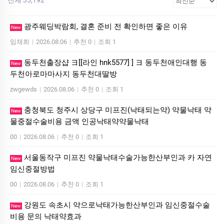
광주웨딩박람회, 결혼 준비 전 확인하면 좋은 이유
New
임채희
|
2026.08.06
|
추천 0
|
조회 1
동두천출장샵 ヨ[[라인 hnk5577] ] ヨ 동두천애인대행 동
New
두천아로마마사지 동두천대딸방
zwgewds
|
2026.08.06
|
추천 0
|
조회 1
충청북도 청주시 상당구 미프진(낙태되는약) 약물낙태 약
New
물중절수술비용 금액 인공낙태약약물낙태
00
|
2026.08.06
|
추천 0
|
조회 1
서울동작구 미프진 약물낙태수술가능한산부인과 카 자연
New
임신중절방법
00
|
2026.08.06
|
추천 0
|
조회 1
강원도 속초시 약으로낙태가능한산부인과 임신중절수술
New
비용 문의 낙­태약효과