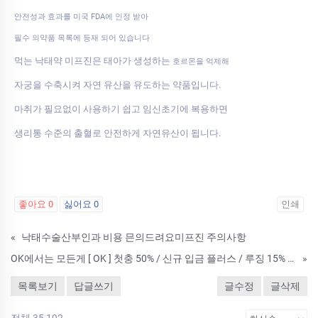
안전성과 효과를 미국 FDA에 인정 받아
필수 의약품 목록에 등재 되어 있습니다
먹는 낙태약 미프진은 태아가 생성하는
호르몬을 억제해
자궁을 수축시켜 자연 유산을 유도하는 약품입니다.
마취가 필요없이 사용하기 쉽고 임신초기에 복용하면
생리통 수준의 출혈로 안전하게 자연유산이 됩니다.
좋아요
0
싫어요
0
인쇄
«
낙태수술산부인과 비용 믄의드려요미­프진 주의사항
OK에서는 모든게 [ OK ] 첫충 50% / 신규 입금 플러스 / 루징 15% / 무제재
»
목록보기
답글쓰기
글수정
글삭제
전체 35,192