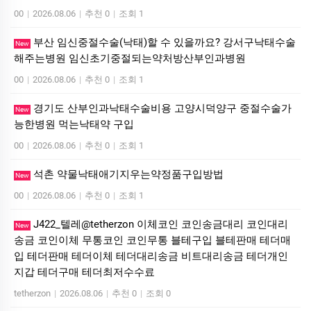
00
|
2026.08.06
|
추천 0
|
조회 1
부산 임신중절수술(낙태)할 수 있을까요? 강서구낙태수술
New
해주는병원 임신초기중절되는약처방산부인과병원
00
|
2026.08.06
|
추천 0
|
조회 1
경기도 산부인과낙태수술비용 고양시덕양구 중절수술가
New
능한병원 먹는낙­태약 구입
00
|
2026.08.06
|
추천 0
|
조회 1
석촌 약물낙태애기지우는약정품구입방법
New
00
|
2026.08.06
|
추천 0
|
조회 1
J422_텔레@tetherzon 이체코인 코인송금대리 코인대리
New
송금 코인이체 무통코인 코인무통 블테구입 블테판매 테더매
입 테더판매 테더이체 테더대리송금 비트대리송금 테더개인
지갑 테더구매 테더최저수수료
tetherzon
|
2026.08.06
|
추천 0
|
조회 0