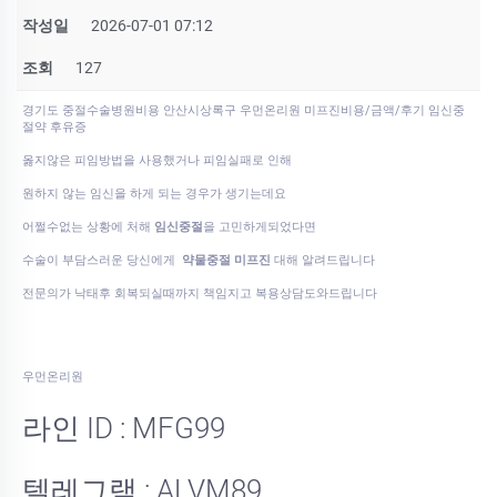
작성일
2026-07-01 07:12
조회
127
경기도 중절수술병원비용 안산시상록구 우먼온리원 미프진비용/금액/후기 임신중
절약 후유증
옳지않은 피임방법을 사용했거나 피임실패로 인해
원하지 않는 임신을 하게 되는 경우가 생기는데요
어쩔수없는 상황에 처해
임신중절
을 고민하게되었다면
수술이 부담스러운 당신에게
약물중절 미프진
대해 알려드립니다
전문의가 낙태후 회복되실때까지 책임지고 복용상담도와드립니다
우먼온리원
라인 ID : MFG99
텔레그램 : ALVM89