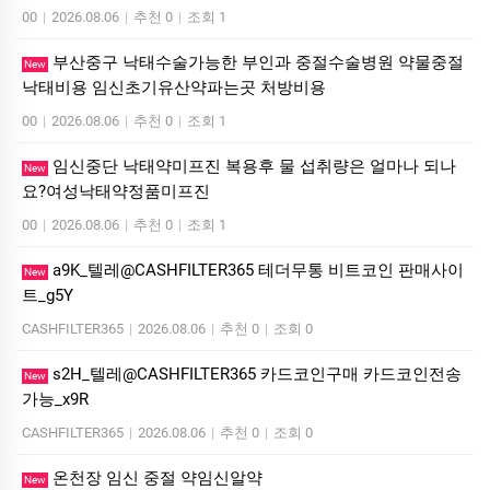
00
|
2026.08.06
|
추천 0
|
조회 1
부산중구 낙태수술가능한 부인과 중절수술병원 약물중절
New
낙태비용 임신초기유산약파는곳 처방비용
00
|
2026.08.06
|
추천 0
|
조회 1
임신중단 낙태약미프진 복용후 물 섭취량은 얼마나 되나
New
요?여성낙­태약정품미­프진
00
|
2026.08.06
|
추천 0
|
조회 1
a9K_텔레@CASHFILTER365 테더무통 비트코인 판매사이
New
트_g5Y
CASHFILTER365
|
2026.08.06
|
추천 0
|
조회 0
s2H_텔레@CASHFILTER365 카드코인구매 카드코인전송
New
가능_x9R
CASHFILTER365
|
2026.08.06
|
추천 0
|
조회 0
온천장 임신 중절 약임신알약
New