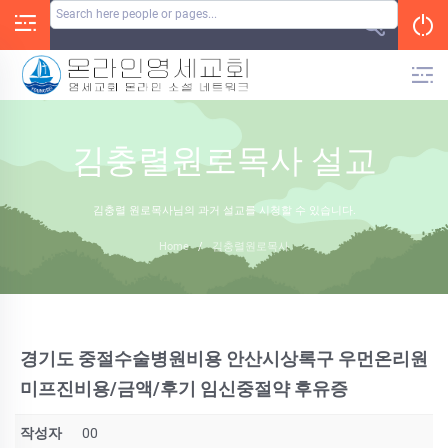
Skip
to
content
김충렬원로목사 설교
김충렬 원로목사님의 과거 설교를 시청할 수 있습니다.
Home
/
김충렬원로목사
경기도 중절수술병원비용 안산시상록구 우먼온리원
미프진비용/금액/후기 임신중절약 후유증
작성자
00