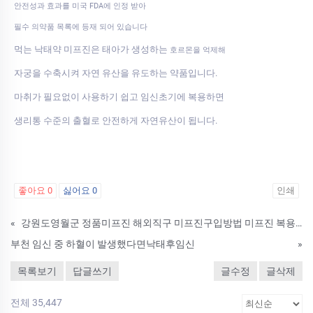
안전성과 효과를 미국 FDA에 인정 받아
필수 의약품 목록에 등재 되어 있습니다
먹는 낙태약 미프진은 태아가 생성하는
호르몬을 억제해
자궁을 수축시켜 자연 유산을 유도하는 약품입니다.
마취가 필요없이 사용하기 쉽고 임신초기에 복용하면
생리통 수준의 출혈로 안전하게 자연유산이 됩니다.
좋아요
0
싫어요
0
인쇄
«
강원도영월군 정품미프진 해외직구 미프진구입방법 미프진 복용후기 임신중절유도제부작용
부천 임신 중 하혈이 발생했다면낙­태후임신
»
목록보기
답글쓰기
글수정
글삭제
전체 35,447