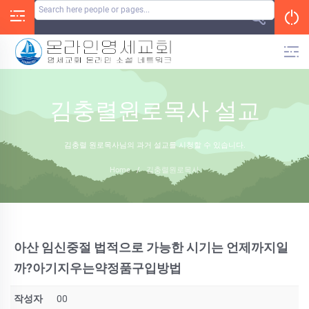
Skip
to
content
김충렬원로목사 설교
김충렬 원로목사님의 과거 설교를 시청할 수 있습니다.
Home
/
김충렬원로목사
아산 임신중절 법적으로 가능한 시기는 언제까지일
까?아기지우는약정품구입방법
작성자
00