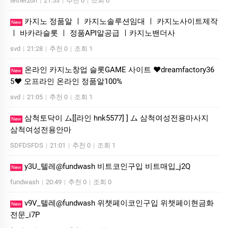
tetherzon
|
21:53
|
추천 0
|
조회 0
카지노 정품알 ㅣ 카지노솔루션임대 ㅣ 카지노사이트제작
New
ㅣ 바카라슬롯 ㅣ 정품API알공급 ㅣ카지노밴더사
svd
|
21:28
|
추천 0
|
조회 1
온라인 카지노창업 슬롯GAME 사이트 ❤dreamfactory36
New
5❤ 오프라인 온라인 정품알100%
svd
|
21:05
|
추천 0
|
조회 1
삼척토닥이 ム[[라인 hnk5577] ] ム 삼척여성전용마사지
New
삼척여성전용안마
SDFDSFDS
|
21:01
|
추천 0
|
조회 1
y3U_텔레@fundwash 비트코인구입 비트매입_j2Q
New
fundwash
|
20:49
|
추천 0
|
조회 0
v9V_텔레@fundwash 위챗페이코인구입 위챗페이현금화
New
전문_i7P