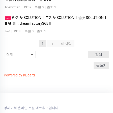
bbabvdfsh
|
19:39
|
추천 0
|
조회 1
카­지노SOLUTIONㅣ토지노SOLUTIONㅣ슬롯SOLUTIONㅣ
New
[[ 텔 레 : dreamfactory365 ]]
svd
|
19:33
|
추천 0
|
조회 1
1
»
마지막
검색
글쓰기
Powered by KBoard
영세교회 온라인 소셜 네트워크입니다.