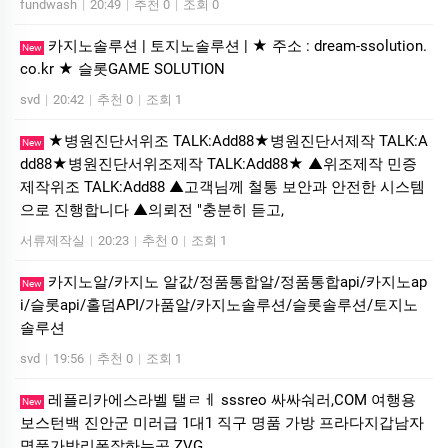
fundwash
|
20:49
|
추천 0
|
조회 0
카지노솔루션 | 토지노솔루션 | ★ 주소 : dream-ssolution.
New
co.kr ★ 슬롯GAME SOLUTION
svd
|
20:42
|
추천 0
|
조회 1
★병원진단서위조 TALK:Add88★병원진단서제작 TALK:A
New
dd88★병원진단서위조제작 TALK:Add88★ ▲위조제작 민증
제작위조 TALK:Add88 ▲고객님께 철통 보안과 안전한 시스템
으로 진행합니다 ▲의뢰전 "충분히 듣고,
서류제작실
|
20:23
|
추천 0
|
조회 1
카지노알/카지노 알값/정품통합알/정품통합api/카지노ap
New
i/슬롯api/홀덤API/가품알/카지노솔루션/슬롯솔루션/토지노
솔루션
svd
|
19:56
|
추천 0
|
조회 1
레플리카에스라벨 탤ㄹㅔ sssreo 싸싸숴러,COM 여행용
New
보스턴백 진안군 미러급 1대1 직구 명품 가방 프라다지갑남자
명품가방리폼잘하는곳 ZVG