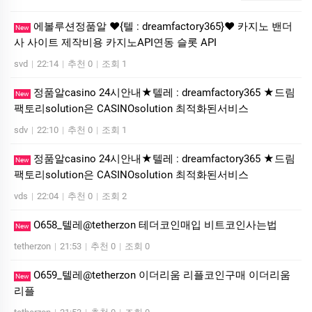
에볼루션정품알 ❤️{텔 : dreamfactory365}❤️ 카지노 밴더
New
사 사이트 제작비용 카지노API연동 슬롯 API
svd
|
22:14
|
추천 0
|
조회 1
정품알casino 24시안내★텔레 : dreamfactory365 ★드림
New
팩토리solution은 CASINOsolution 최적화된서비스
sdv
|
22:10
|
추천 0
|
조회 1
정품알casino 24시안내★텔레 : dreamfactory365 ★드림
New
팩토리solution은 CASINOsolution 최적화된서비스
vds
|
22:04
|
추천 0
|
조회 2
O658_텔레@tetherzon 테더코인매입 비트코인사는법
New
tetherzon
|
21:53
|
추천 0
|
조회 0
O659_텔레@tetherzon 이더리움 리플코인구매 이더리움
New
리플