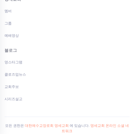
멤버
그룹
예배영상
블로그
영스타그램
클로즈업뉴스
교회주보
시리즈설교
모든 권한은
대한예수교장로회 영세교회
에 있습니다.
영세교회 온라인 소셜 네
트워크