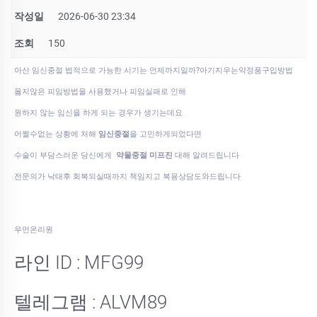
작성일
2026-06-30 23:34
조회
150
아산 임신중절 법적으로 가능한 시기는 언제까지일까?아기지우는약정품구입방법
옳지않은 피임방법을 사용했거나 피임실패로 인해
원하지 않는 임신을 하게 되는 경우가 생기는데요
어쩔수없는 상황에 처해
임신중절
을 고민하게되었다면
수술이 부담스러운 당신에게
약물중절 미프진
대해 알려드립니다
전문의가 낙태후 회복되실때까지 책임지고 복용상담도와드립니다
우먼온리원
라인 ID : MFG99
텔레그램 : ALVM89