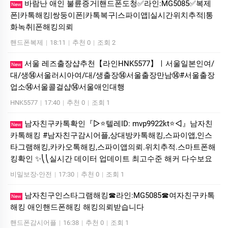
바람난 애인 불륜증거|핸드폰도청✅라인:MG5085✅복제
New
폰|카톡해킹|쌍둥이폰|카톡복구|스파이앱|실시간위치추적|통
화녹취|폰해킹의뢰
핸드폰복제
|
18:11
|
추천 0
|
조회 2
서울 레즈출장샵추천【라인HNK5577】ㅣ서울일본인여/
New
대/생⑭서울러시아여/대/생출장⑭서울출장만남⑭#서울출장
업소⑭서울콜걸샵⑭서울애인대행
HNK5577
|
17:40
|
추천 0
|
조회 1
남자친구카톡확인『▷⭐텔레ID: mvp9922kt⭐◁』남자친
New
카톡해킹 #남자친구감시어플,상대방카톡해킹,스파이앱,인스
타그램해킹,카카오톡해킹,스파이앱의뢰.위치추적.스마트폰해
킹확인 ✨⎝⎝실시간 데이터 업데이트 최고수준 해커 다수보요
비밀보장-안전
|
17:30
|
추천 0
|
조회 1
남자친구인스타그램해킹☎라인:MG5085☎여자친구카톡
New
해킹 애인핸드폰해킹 해킹의뢰받습니다
핸드폰감시어플
|
16:38
|
추천 0
|
조회 1