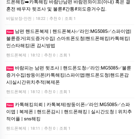
드폰해킹➡️카톡해킹 바람난남편 바람핀와이프(아내) 혹은 결
혼전 배우자 뒷조사 및 불륜#간통#외도증거수집.
비밀보장-안전
|
18:22
|
추천 0
|
조회 1
남편 핸드폰복제 | 핸드폰복사✅라인:MG5085✅스파이앱|
New
불륜증거|외도증거수집| 스마트폰도청|핸드폰해킹|카톡해킹|
인스타해킹|폰 감시방법
핸드폰복제
|
18:12
|
추천 0
|
조회 1
바람피는 남편 뒷조사 | 핸드폰도청✅라인:MG5085✅불륜
New
증거수집|쌍둥이폰|카톡해킹|스파이앱|핸드폰도청|핸드폰감
시|실시간위치추적|복제폰
핸드폰복제
|
18:12
|
추천 0
|
조회 1
카톡해킹의뢰 | 카톡복제|쌍둥이폰✅라인:MG5085✅스파
New
이앱 | 복제폰 | 핸드폰감시 | 핸드폰해킹 | 실시간도청 | 위치추
적어플 | sns해킹
핸드폰복제
|
18:11
|
추천 0
|
조회 1