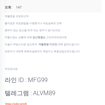
조회
147
약물중절 과정유산약
옳지않은 피임방법을 사용했거나 피임실패로 인해
원하지 않는 임신을 하게 되는 경우가 생기는데요
어쩔수없는 상황에 처해
임신중절
을 고민하게되었다면
수술이 부담스러운 당신에게
약물중절 미프진
대해 알려드립니다
전문의가 낙태후 회복되실때까지 책임지고 복용상담도와드립니다
우먼온리원
라인 ID : MFG99
텔레그램 : ALVM89
https://solo.to/mfj