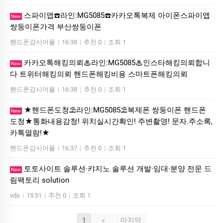
스파이앱☎️라인:MG5085☎️카카오톡복제 아이폰스파이앱
New
쌍둥이폰가격 부산쌍둥이폰
핸드폰감시어플
|
16:38
|
추천 0
|
조회 1
카카오톡해킹의뢰♨라인:MG5085♨인스타해킹의뢰합니
New
다 트위터해킹의뢰 핸드폰해킹비용 스마트폰해킹의뢰
핸드폰감시어플
|
16:38
|
추천 0
|
조회 1
★핸드폰도청⛱️라인:MG5085⛱️복제폰 쌍둥이폰 핸드폰
New
도청★통화내용감청! 위치실시간확인! 주변촬영! 문자.주소록,
카톡열람!★
핸드폰감시어플
|
16:37
|
추천 0
|
조회 1
토­토사이트 솔루션·캬지노 솔루션 개발·임대·분양 전문 드
New
림팩토리 solution
vds
|
15:51
|
추천 0
|
조회 1
1
»
마지막