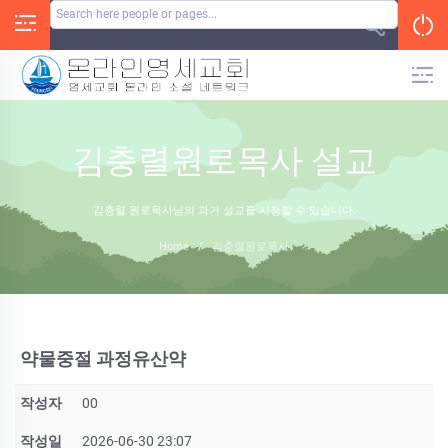
Skip
to
content
김충렬원로목사 설교
김충렬 원로목사님의 과거 설교를 시청할 수 있습니다.
Home
/
김충렬원로목사
약물중절 과정유산약
작성자
00
작성일
2026-06-30 23:07