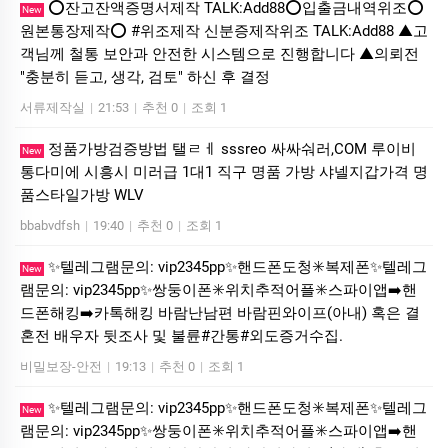
⭕️잔고잔액증명서제작 TALK:Add88⭕️입출금내역위조⭕️
New
원본통장제작⭕️ #위조제작 신분증제작위조 TALK:Add88 ▲고
객님께 철통 보안과 안전한 시스템으로 진행합니다 ▲의뢰전
"충분히 듣고, 생각, 검토" 하신 후 결정
서류제작실
|
21:53
|
추천 0
|
조회 1
정품가방검증방법 탤ㄹㅔ sssreo 싸싸숴러,COM 루이비
New
통다미에 시흥시 미러급 1대1 직구 명품 가방 샤넬지갑가격 명
품스타일가방 WLV
bbabvdfsh
|
19:40
|
추천 0
|
조회 1
✨텔레그램문의: vip2345pp✨핸드폰도청✳️복제폰✨텔레그
New
램문의: vip2345pp✨쌍둥이폰✳️위치추적어플✳️스파이앱➡️핸
드폰해킹➡️카톡해킹 바람난남편 바람핀와이프(아내) 혹은 결
혼전 배우자 뒷조사 및 불륜#간통#외도증거수집.
비밀보장-안전
|
19:13
|
추천 0
|
조회 1
✨텔레그램문의: vip2345pp✨핸드폰도청✳️복제폰✨텔레그
New
램문의: vip2345pp✨쌍둥이폰✳️위치추적어플✳️스파이앱➡️핸