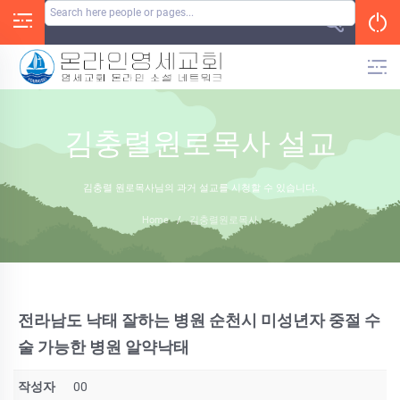
Skip
to
content
김충렬원로목사 설교
김충렬 원로목사님의 과거 설교를 시청할 수 있습니다.
Home
/
김충렬원로목사
전라남도 낙태 잘하는 병원 순천시 미성년자 중절 수
술 가능한 병원 알약낙­태
작성자
00