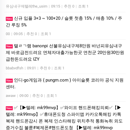
유심내구제텔레the_usim
|
09:15
|
추천 0
|
조회 1
신규 입플 3+3 ~ 100+20 / 슬롯 첫충 15% / 매충 10% / 주
New
간 루징 5%
00
|
09:05
|
추천 0
|
조회 1
탤ㄹㄱ램 banonpi 선불유심내구제8만원 바넌피유심내구
New
제 바로급전드려요 연체자대출가능한곳 연천군 20만원30만원
급한돈드려요 IZY
bbabvdfsh
|
09:01
|
추천 0
|
조회 1
인디-go게임과 { pungm.com } 아이슬룟 코리아 공식 지원
New
센터.
awaw
|
09:00
|
추천 0
|
조회 1
✅【▶텔레: mk99mvp】✅와이프 핸드폰해킹의뢰✅【▶
New
텔레: mk99mvp】✅휴대폰도청 스파이앱 카카오톡해킹 카톡
복제 핸드폰감시 폰 복제 인스타해킹 위치추적 통화녹취 외도
증거수집 불륜#복제폰#핸드폰도청 【▶텔레: mk99mvp