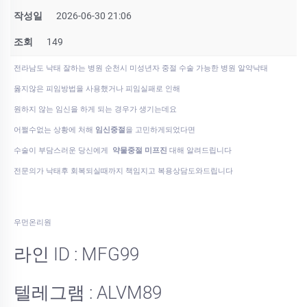
작성일
2026-06-30 21:06
조회
149
전라남도 낙태 잘하는 병원 순천시 미성년자 중절 수술 가능한 병원 알약낙­태
옳지않은 피임방법을 사용했거나 피임실패로 인해
원하지 않는 임신을 하게 되는 경우가 생기는데요
어쩔수없는 상황에 처해
임신중절
을 고민하게되었다면
수술이 부담스러운 당신에게
약물중절 미프진
대해 알려드립니다
전문의가 낙태후 회복되실때까지 책임지고 복용상담도와드립니다
우먼온리원
라인 ID : MFG99
텔레그램 : ALVM89