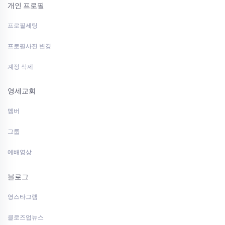
개인 프로필
프로필세팅
프로필사진 변경
계정 삭제
영세교회
멤버
그룹
예배영상
블로그
영스타그램
클로즈업뉴스