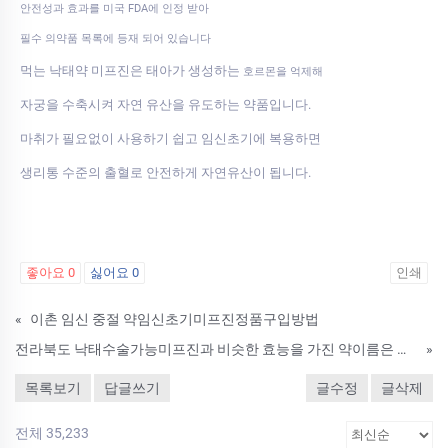
안전성과 효과를 미국 FDA에 인정 받아
필수 의약품 목록에 등재 되어 있습니다
먹는 낙태약 미프진은 태아가 생성하는
호르몬을 억제해
자궁을 수축시켜 자연 유산을 유도하는 약품입니다.
마취가 필요없이 사용하기 쉽고 임신초기에 복용하면
생리통 수준의 출혈로 안전하게 자연유산이 됩니다.
좋아요
0
싫어요
0
인쇄
«
이촌 임신 중절 약임신초기미프진정품구입방법
전라북도 낙태수술가능미프진과 비슷한 효능을 가진 약이름은 무엇인가요 낙태약후유증 한산부인과 완주군 약물낙태 중절수술병원 약물유산약 정품파는곳추천
»
목록보기
답글쓰기
글수정
글삭제
전체 35,233