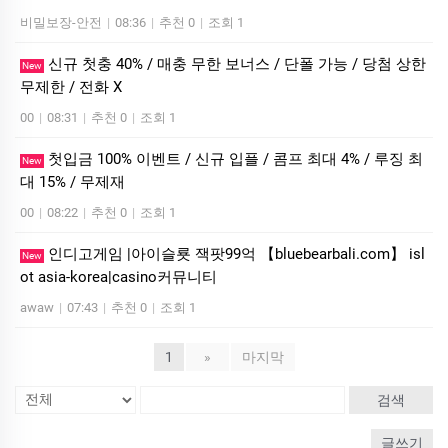
비밀보장-안전
|
08:36
|
추천 0
|
조회 1
신규 첫충 40% / 매충 무한 보너스 / 단폴 가능 / 당첨 상한
New
무제한 / 전화 X
00
|
08:31
|
추천 0
|
조회 1
첫입금 100% 이벤트 / 신규 입플 / 콤프 최대 4% / 루징 최
New
대 15% / 무제재
00
|
08:22
|
추천 0
|
조회 1
인디­고게임 |아이슬룟 잭­팟99억 【bluebearbali.com】 is­l
New
ot asia-korea|casino커뮤니티
awaw
|
07:43
|
추천 0
|
조회 1
1
»
마지막
검색
글쓰기