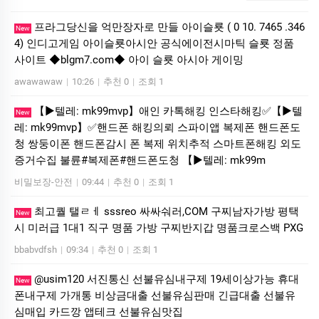
프라그당신을 억만장자로 만들 아이슬룟 ( 0 10. 7465 .346
New
4) 인디­고게­임 아이슬룟아시안 공식에이전시마틱 슬룟 정품
사이트 ◆blgm7.com◆ 아이 슬룟 아시아 게이밍
awawawaw
|
10:26
|
추천 0
|
조회 1
【▶텔레: mk99mvp】애인 카톡해킹 인스타해킹✅【▶텔
New
레: mk99mvp】✅핸드폰 해킹의뢰 스파이앱 복제폰 핸드폰도
청 쌍둥이폰 핸드폰감시 폰 복제 위치추적 스마트폰해킹 외도
증거수집 불륜#복제폰#핸드폰도청 【▶텔레: mk99m
비밀보장-안전
|
09:44
|
추천 0
|
조회 1
최고퀄 탤ㄹㅔ sssreo 싸싸숴러,COM 구찌남자가방 평택
New
시 미러급 1대1 직구 명품 가방 구찌반지갑 명품크로스백 PXG
bbabvdfsh
|
09:34
|
추천 0
|
조회 1
@usim120 서진통신 선불유심내구제 19세이상가능 휴대
New
폰내구제 가개통 비상금대출 선불유심판매 긴급대출 선불유
심매입 카드깡 앱테크 선불유심맛집