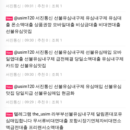
서진통신
|
09:31
|
추천 0
|
조회 1
@usim120 서진통신 선불유심내구제 유심내구제 유심대
New
출 폰소액대출 상품권깡 모바일대출 비상금대출 비대면대출
선불유심맛집
서진통신
|
09:30
|
추천 0
|
조회 1
@usim120 서진통신 선불유심내구제 선불유심매입 모바
New
일앱대출 선불유심내구제 급전해결 당일소액대출 유심내구제
카드깡 선불유심맛집
서진통신
|
09:30
|
추천 0
|
조회 1
@usim120 서진통신 선불유심내구제 유심매입 선불유심
New
맛집 당일지급 선불유심매입 현금화
서진통신
|
09:29
|
추천 0
|
조회 1
텔레그램 the_usim 라부부선불유심내구제 달림폰대포유
New
심매입합니다 무서류비대면대출 포항시장기연체자비대면소
액급전대출 프리랜서소액대출