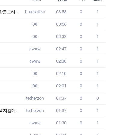
요 YLK
bbabvdfsh
03:58
0
1
00
03:56
0
1
00
03:32
0
1
awaw
02:47
0
1
awaw
02:38
0
1
00
02:10
0
1
00
02:01
0
1
tetherzon
01:37
0
0
코인전송대행
tetherzon
01:37
0
1
awaw
01:30
0
1