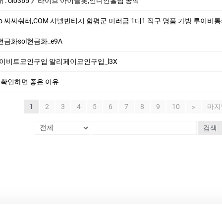
래 : oio365 》라이브 아이슬롯,인디언홀덤 공식
싸싸숴러,COM 샤넬빈티지 함평군 미러급 1대1 직구 명품 가방 루이비통카드지갑 남성명
현금화sol현금화_e9A
리페이비트코인구입 알리페이코인구입_l3X
 확인하면 좋은 이유
1
2
3
4
5
6
7
8
9
10
»
마지
검색