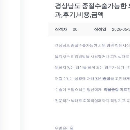
경상남도 중절수술가능한 
과,후기,비용,금액
작성자
00
작성일
2026-06-3
경상남도 중절수술가능한 의원 병원 창원시
옳지않은 피임방법을 사용했거나 피임실패로
원하지 않는 임신을 하게 되는 경우가 생기는
어쩔수없는 상황에 처해
임신중절
을 고민하
수술이 부담스러운 당신에게
약물중절 미프
전문의가 낙태후 회복되실때까지 책임지고 
우먼온리원