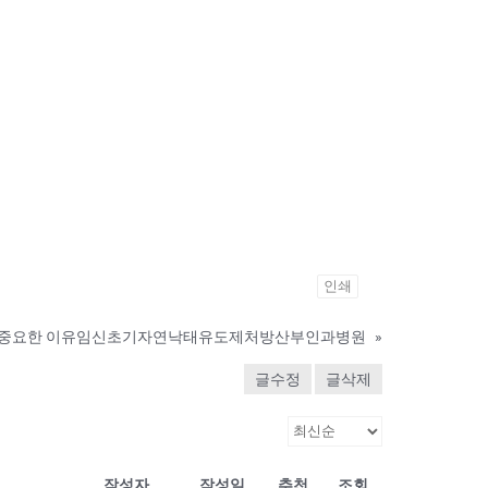
인쇄
보 중요한 이유임신초기자연낙태유도제처방산부인과병원
»
글수정
글삭제
작성자
작성일
추천
조회