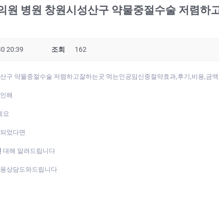
의원 병원 창원시성산구 약물중절수술 저렴
0 20:39
조회
162
성산구 약물중절수술 저렴하고잘하는곳 먹는인공임신중절약효과,후기,비용,금액
 인해
데요
게되었다면
진
대해 알려드립니다
복용상담도와드립니다