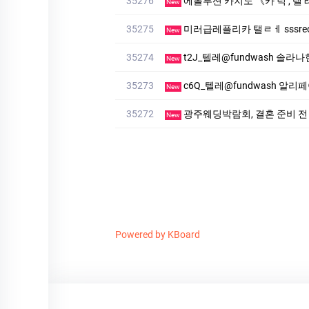
35276
에볼루션 카­지노 《카 턱 , 텔 
New
35275
미러급레플리카 탤ㄹㅔ sssreo 
New
35274
t2J_텔레@fundwash 솔라나
New
35273
c6Q_텔레@fundwash 알
New
35272
광주웨딩박람회, 결혼 준비 전
New
Powered by KBoard