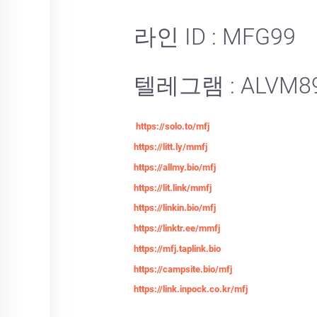
라인 ID : MFG99
텔레그램 : ALVM8
https://solo.to/mfj
https://litt.ly/mmfj
https://allmy.bio/mfj
https://lit.link/mmfj
https://linkin.bio/mfj
https://linktr.ee/mmfj
https://mfj.taplink.bio
https://campsite.bio/mfj
https://link.inpock.co.kr/mfj