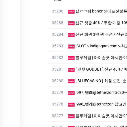
35286
탤ㄹㄱ램 banonpi 대포선불
New
35285
신규 첫충 40% / 무한 매충 10
New
35284
신규 회원 3만 원 쿠폰 / 신규 
New
35283
ISLOT↘indigogam.com
New
35282
블루게­임 | 아이슬룟 아시안 99억잭
New
35281
[ 갓벳 GODBET ] 신규 40% /
New
35280
[ BLUECASINO ] 회원 모집,
New
35279
I997_텔레@tetherzon trc
New
35278
I998_텔래@tetherzon 잡
New
35277
블루게­임 | 아이슬룟 아시안 99억잭
New