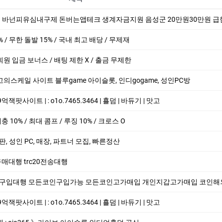
폰 바넌피유심내구제 돈버는앱테크 생계자금지원 음성군 20만원30만원 급한돈드려
% / 무한 돌발 15% / 국내 최고 배당 / 무제재
회원 입금 보너스 / 배팅 제한 X / 출금 무제한
↘최고의스케일 사이트 블루game 아이슬­롯, 인디gogame, 성인PC방
­팟사이트 | : o1o.7465.3464 | 횰덤 | 바듀기 | 맛고
 매충 10% / 최대 콤프 / 루징 10% / 크로스 O
 총판, 성인 PC, 매장, 파트너 모집, 빠른정산
20구매대행 trc20전송대행
코인구입대행 모든코인구입가능 모든코인고가매입 개인지갑고가매입 코인해외지갑매입 trc20
­팟사이트 | : o1o.7465.3464 | 횰덤 | 바듀기 | 맛고