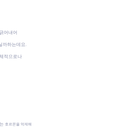
 긁어내어
닐까하는데요.
신체적으로나
하는
호르몬을 억제해