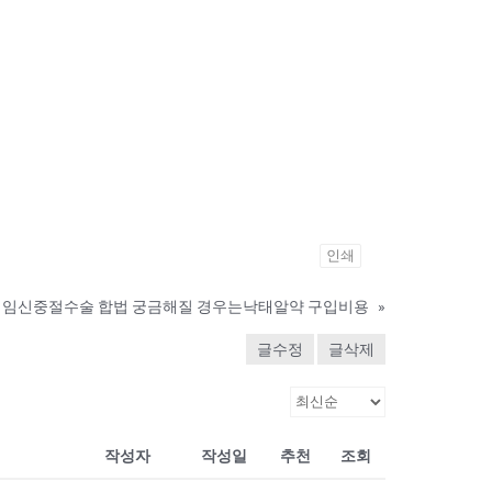
인쇄
임신중절수술 합법 궁금해질 경우는낙­태알약 구입비용
»
글수정
글삭제
작성자
작성일
추천
조회