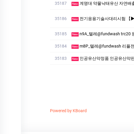
35187
계명대 약물낙태유산 자연배
New
35186
전기응용기술사대리시험 【▶텔레상담: km268 】【▶텔레: 
New
35185
n9A_텔레@fundwash trc
New
35184
m8P_텔레@fundwash 리
New
35183
인공유산약정품 인공유산약
New
Powered by KBoard