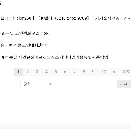
출
+8210-2452-9789】국가기술자격증대리시험 텝스대리시험 토익대리시험 ✅본 업체는 1:1채팅으로만 상담해드립니다 오픈채팅$텔레채널/그룹 상담한적
20 원화구입 코인원화구입_h6R
플전송대행 리플코인대행_h0U
판매하는곳 자연유산미프진임신초기낙태알약종류및사용방법
1
2
3
4
5
6
7
8
9
10
»
마지
검색