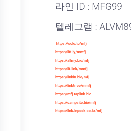
라인 ID : MFG99
텔레그램 : ALVM8
https://solo.to/mfj
https://litt.ly/mmfj
https://allmy.bio/mfj
https://lit.link/mmfj
https://linkin.bio/mfj
https://linktr.ee/mmfj
https://mfj.taplink.bio
https://campsite.bio/mfj
https://link.inpock.co.kr/mfj