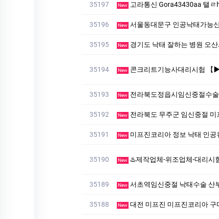
35197
고라통신 Gora43430aa 탤
New
35196
서울동대문구 인공낙태가능산
New
35195
경기도 낙태 잘하는 병원 오산
New
35194
콘크리트기능사대리시험 【▶텔레상담: km268 】【▶텔레: 
New
35193
전라북도정읍시임신중절수술
New
35192
전라북도 무주군 임신중절 미
New
35191
미프진코리아 정보 낙태 인공
New
35190
♨️제작업체-위조업체-대리시험♨️ ▷▶텔레: muu4466」♨
New
35189
서초역임신중절 낙태수술 산
New
35188
대전 미프진 미프진코리아 구
New