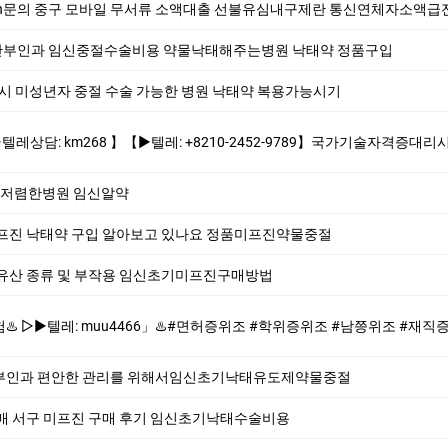
ㄹh문의 중구 모바일 무서류 소액대출 선불유심내구제란 통신연체자소액급전가능 생계자금
부인과 임신중절수술비용 약물낙태해주는병원 낙­태약 정품구입
시 미성년자 중절 수술 가능한 병원 낙­태약 복용가능시기
+8210-2452-9789】국가기술자격증대리시험 텝스대리시험 토익대리시험 ✅본 업체는 1:1채팅으로만 상담해드립니다 오픈채팅$텔레채널/그룹 상담한적
저렴한병원 임신알약
프진 낙태약 구입 알아보고 있나요 정품미프진약물중절
유산 종류 및 부작용 임신초기미프진구매방법
️#면허증위조 #학위증위조 #남쯩위조 #재직증명서위조 #소견소위조 #품질보증서위조 #민증위조♨️ ♨️제작업체-위조업체-대리시험♨️ #면허증위조 #학
부인과 편안한 관리를 위해서임신초기낙태유도제약물중절
매 서구 미프진 구매 후기 임신초기낙태수술비용