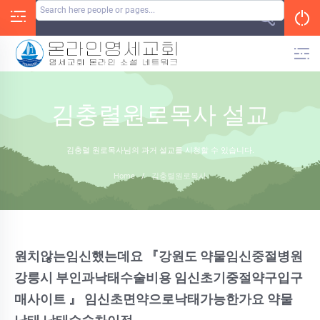
Skip
to
content
김충렬원로목사 설교
김충렬 원로목사님의 과거 설교를 시청할 수 있습니다.
Home
/
김충렬원로목사
원치않는임신했는데요 『강원도 약물임신중절병원
강릉시 부인과낙태수술비용 임신초기중절약구입구
매사이트 』 임신초면약으로낙태가능한가요 약물