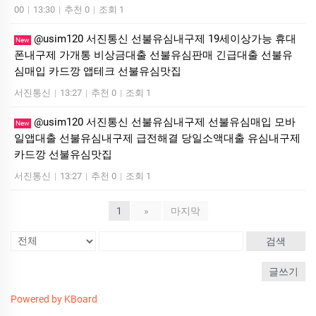
00
|
13:30
|
추천 0
|
조회 1
@usim120 서진통신 선불유심내구제 19세이상가능 휴대
New
폰내구제 가개통 비상금대출 선불유심판매 긴급대출 선불유
심매입 카드깡 앱테크 선불유심맛집
서진통신
|
13:27
|
추천 0
|
조회 1
@usim120 서진통신 선불유심내구제 선불유심매입 모바
New
일앱대출 선불유심내구제 급전해결 당일소액대출 유심내구제
카드깡 선불유심맛집
서진통신
|
13:27
|
추천 0
|
조회 1
1
»
마지막
검색
글쓰기
Powered by KBoard