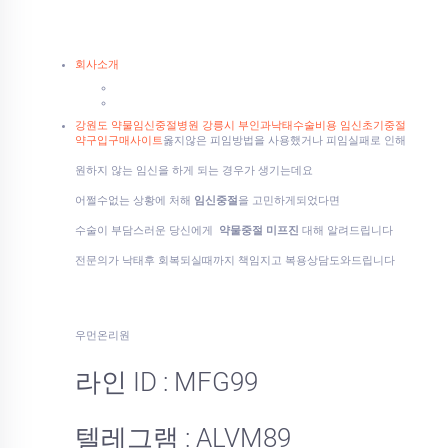
회사소개
강원도 약물임신중절병원 강릉시 부인과낙태수술비용 임신초기중절
약구입구매사이트
옳지않은 피임방법을 사용했거나 피임실패로 인해
원하지 않는 임신을 하게 되는 경우가 생기는데요
어쩔수없는 상황에 처해
임신중절
을 고민하게되었다면
수술이 부담스러운 당신에게
약물중절 미프진
대해 알려드립니다
전문의가 낙태후 회복되실때까지 책임지고 복용상담도와드립니다
우먼온리원
라인 ID : MFG99
텔레그램 : ALVM89