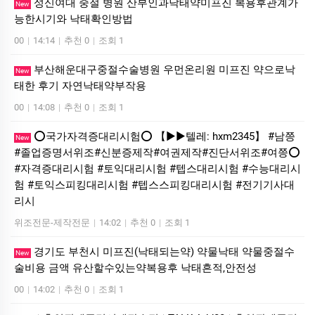
성신여대 중절 병원 산부인과낙태약미프진 복용후관계가
New
능한시기와 낙태확인방법
00
|
14:14
|
추천 0
|
조회 1
부산해운대구중절수술병원 우먼온리원 미프진 약으로낙
New
태한 후기 자연낙태약부작용
00
|
14:08
|
추천 0
|
조회 1
⭕️국가자격증대리시험⭕️ 【▶▶텔레: hxm2345】 #남쯩
New
#졸업증명서위조#신분증제작#여권제작#진단서위조#여쯩⭕️
#자격증대리시험 #토익대리시험 #텝스대리시험 #수능대리시
험 #토익스피킹대리시험 #텝스스피킹대리시험 #전기기사대
리시
위조전문-제작전문
|
14:02
|
추천 0
|
조회 1
경기도 부천시 미프진(낙태되는약) 약물낙태 약물중절수
New
술비용 금액 유산할수있는약복용후 낙태흔적,안전성
00
|
14:02
|
추천 0
|
조회 1