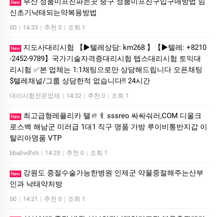
부산 정품미프진파는곳 중구 정품미프진구입구매방법 임
New
신초기낙태되는약복용방법
00
|
14:33
|
추천 0
|
조회 1
지도사대리시험 【▶텔레상담: km268 】【▶텔레: +8210
New
-2452-9789】국가기술자격증대리시험 텝스대리시험 토익대
리시험 ✅본 업체는 1:1채팅으로만 상담해드립니다 오픈채팅
$텔레채널/그룹 상담한적 없습니다!! 24시간
대리시험전문업체
|
14:32
|
추천 0
|
조회 1
최고급형레플리카 탤ㄹㅔ sssreo 싸싸숴러,COM 디올크
New
로스백 해남군 미러급 1대1 직구 명품 가방 루이비통반지갑 이
탈리아명품 VTP
bbabvdfsh
|
14:25
|
추천 0
|
조회 1
강원도 중절수술가능한병원 인제군 약물중절해주는산부
New
인과 낙­태약처방
00
|
14:21
|
추천 0
|
조회 1