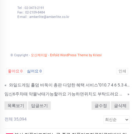
Tel : 02-3473-2191
Fax : 02-2109-8484
E-mail : amberlite@amberlite.co.kr
© Copyright -
오산케미칼
-
Enfold WordPress Theme by Kriesi
좋아요
0
싫어요
0
인쇄
«
와일드게임 홀덤 바둑이 총판 다양한 혜택 서비스"010.7 4 6 5.3 4 6 4 인디고 "와일드홀덤게임 다양한 혜택 서비스"01O - 8179 - 5274
임신6주차때 약물낙태가능할까요 가능하면위치도 부탁드려요 『』 약물유산약복용후기
»
목록보기
답글쓰기
글수정
글삭제
전체 35,094