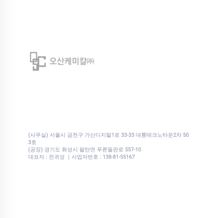
(사무실) 서울시 금천구 가산디지털1로 33-33 대륭테크노타운2차 50
3호
(공장) 경기도 화성시 팔탄면 푸른들판로 557-10
대표자 : 전귀성 ｜사업자번호 : 138-81-55167