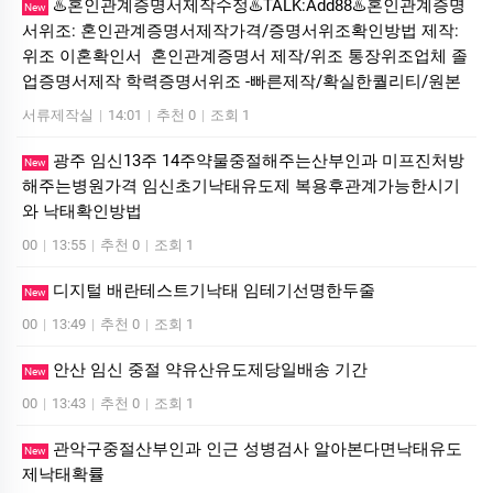
♨️혼인관계증명서제작수정♨️TALK:Add88♨️혼인관계증명
New
서위조: 혼인관계증명서제작가격/증명서위조확인방법 제작:
위조 이혼확인서 혼인관계증명서 제작/위조 통장위조업체 졸
업증명서제작 학력증명서위조 -빠른제작/확실한퀄리티/원본
서류제작실
|
14:01
|
추천 0
|
조회 1
광주 임신13주 14주약물중절해주는산부인과 미프진처방
New
해주는병원가격 임신초기낙태유도제 복용후관계가능한시기
와 낙태확인방법
00
|
13:55
|
추천 0
|
조회 1
디지털 배란테스트기낙태 임테기선명한두줄
New
00
|
13:49
|
추천 0
|
조회 1
안산 임신 중절 약유산유도제당일배송 기간
New
00
|
13:43
|
추천 0
|
조회 1
관악구중절산부인과 인근 성병검사 알아본다면낙태유도
New
제낙태확률