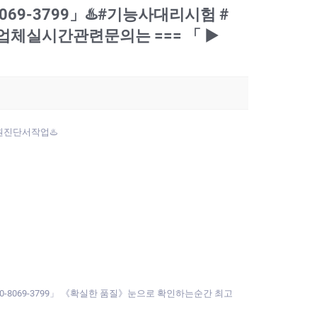
8069-3799」♨️#기능사대리시험 #
체실시간관련문의는 === 「 ▶
병원진단서작업♨️
10-8069-3799」 《확실한 품질》눈으로 확인하는순간 최고