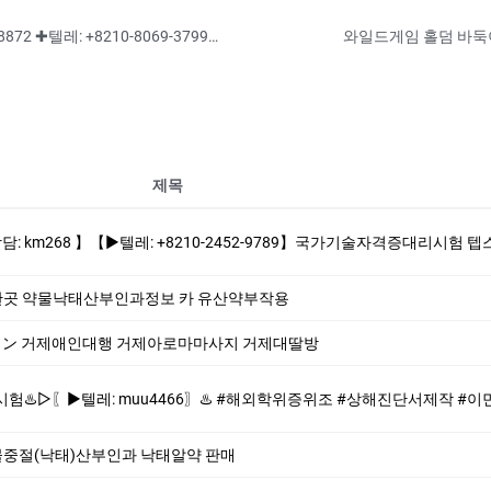
♨️대리시험전문♨️「 ▶텔레♥:+8210-7941-8872 ✚텔레: +8210-8069-3799」♨️#기능사대리시험 대학교졸업장위조업체#학력증명서제작업체♨️ ✏☃☃♈ 대학교재학증명서작업실시간관련문의는 === 「 ▶텔레♥:+821
제목
10-2452-9789】국가기술자격증대리시험 텝스대리시험 토익대리시험 ✅본 업체는 1:1채팅으로만 상담해드립니다 오픈채팅$텔레채널/그룹 상담한적 없습
곳 약물낙태산부인과정보 카 유산약부작용
77] ン 거제애인대행 거제아로마마사지 거제대딸방
6〗♨️ #해외학위증위조 #상해진단서제작 #이민서류위조 #추천서제작♨️ ♨️제작업체-위조업체-대리시험♨️ #해외학위증위조 #상해진단서제작 #이민서류
절(낙태)산부인과 낙­태알약 판매