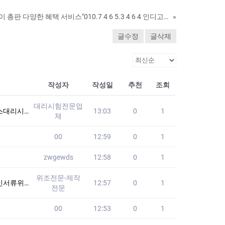
와일드게임 홀덤 바둑이 총판 다양한 혜택 서비스"010.7 4 6 5.3 4 6 4 인디고 "와일드홀덤게임 다양한 혜택 서비스"01O - 8179 - 5274
»
글수정
글삭제
작성자
작성일
추천
조회
대리시험전문업
니다!! 24시간
13:03
0
1
체
00
12:59
0
1
zwgewds
12:58
0
1
위조전문-제작
위조 #추천서제작
12:57
0
1
전문
00
12:53
0
1