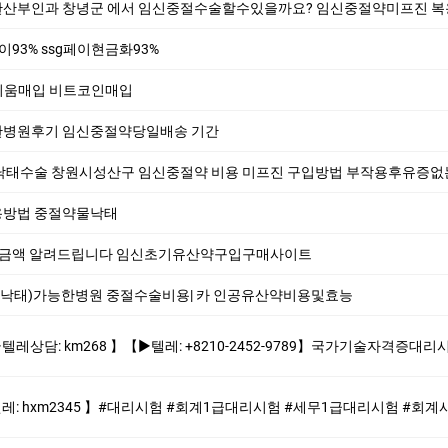
 창녕군 에서 임신중절수술할수있을까요? 임신중절약미프진 복용후관계가능한시기와 
g페이93% ssg페이현금화93%
이더리움매입 비트코인매입
병원후기 임신중절약당일배송 기간
수술 창원시성산구 임신중절약 비용 미프진 구입방법 부작용후유증없는낙태유
방법 중절약물낙­태
용 금액 알려드립니다 임신초기유산약구입구매사이트
물낙태)가능한병원 중절수술비용| 카 인공유산약비용및효능
+8210-2452-9789】국가기술자격증대리시험 텝스대리시험 토익대리시험 ✅본 업체는 1:1채팅으로만 상담해드립니다 오픈채팅$텔레채널/그룹 상담한적
계1급대리시험 #세무1급대리시험 #회계사대리시험 제작업체-위조업체-대리시험 #대리시험 #회계1급대리시험 #세무1급대리시험 #회계사대리시험 #세무사대