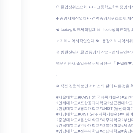
☪ 졸업장위조업체 ↔ - 고등학교학력증명서작업업체
♣ 증명서제작업체♦ - 경력증명서위조업체,제적증명
☯ toeic성적표제작업체 ☠ - toeic성적표작업,
♂ 거래내역서작업업체 ☢ - 통장거래내역서위조전문 
☣ 병원진단서,졸업증명서 작업 - 언제든연
병원진단서,졸업증명서제작전문 「 ▶텔레♥:+8210-7
.
✡ 직접 경험해보면 서비스의 질이 다른것을 확
#서울대학교#KAIST (한국과학기술원)#고
#연세대학교#포항공과대학교#성균관대학교
#한양대학교#경희대학교#UNIST (울산과학
#서강대학교#GIST (광주과학기술원)#이화
#중앙대학교#울산대학교#아주대학교#부산
#건국대학교#인하대학교#경북대학교#세종
#영남대학교#전북대학교#전남대학교#충남