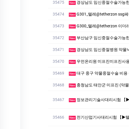
35475
경상남도 임신중절수술가능한산부인과
New
35474
G301_텔레@tetherzon ss
New
35473
G300_텔레@tetherzon 
New
35472
부산남구 임신중절수술가능한
New
35471
경상남도 임신중절병원 약물낙태
New
35470
우먼온리원 미프진미프진사용
New
35469
대구 중구 약물중절수술 비
New
35468
충청남도 태안군 미프진 (약
New
35467
정보관리기술사대리시험 【▶텔레상담: km268 】【▶텔레: 
New
35466
전기산업기사대리시험 【▶텔레: hxm2345 】#대리시험 #회
New