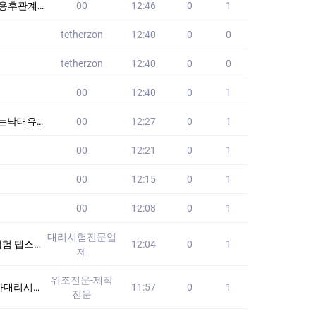
낙태확인방법
00
12:46
0
1
tetherzon
12:40
0
0
tetherzon
12:40
0
0
00
12:40
0
1
도제구하기
00
12:27
0
1
00
12:21
0
1
00
12:15
0
1
00
12:08
0
1
대리시험전문업
 없습니다!! 2
12:04
0
1
체
위조전문-제작
리시험 #컴활대리
11:57
0
1
전문