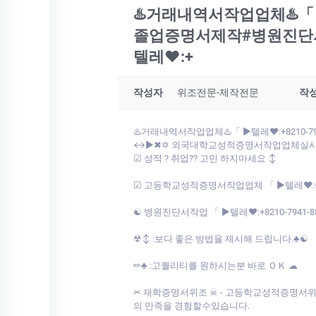
♨️거래내역서작업업체♨️「 ▶텔
졸업증명서제작#병원진단서
텔레♥:+
작성자
위조전문-제작전문
작
♨️거래내역서작업업체♨️「 ▶텔레♥:+8210-79
↔▶✖✡ 외국대학교성적증명서작업업체실시간관련문의는 
☑ 성적 ? 취업?? 고민 하지마세요 ↕
☑ 고등학교성적증명서작업업체 「 ▶텔레♥:+8210-7
☯ 병원진단서작업 「 ▶텔레♥:+8210-7941-8872
☢↕ ː보다 좋은 방법을 제시해 드립니다.♣☯
✏♣ ː고퀄리티를 원하시는분 바로 ＯＫ ☁
✂ 재학증명서위조 ☠ - 고등학교성적증명서위조업체
의 만족을 경험할수있습니다.