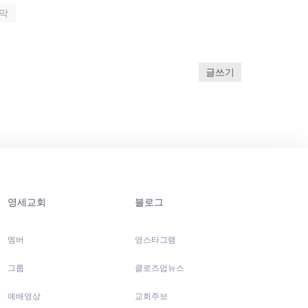
막
글쓰기
영세교회
블로그
멤버
영스타그램
그룹
클로즈업뉴스
예배영상
교회주보