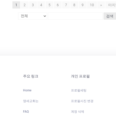
1
2
3
4
5
6
7
8
9
10
»
마지
검색
주요 링크
개인 프로필
Home
프로필세팅
영세교회는
프로필사진 변경
FAQ
계정 삭제