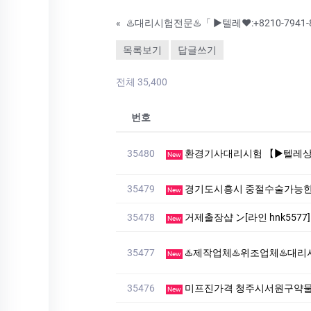
«
목록보기
답글쓰기
전체 35,400
번호
35480
환경기사대리시험 【▶텔레상담: km268 】【▶텔레: +82
New
35479
경기도시흥시 중절수술가능한
New
35478
거제출장샵 ン[라인 hnk55
New
35477
♨️제작업체♨️위조업체♨️대리시험♨️▷〖▶텔레: muu446
New
35476
미프진가격 청주시서원구약물중
New