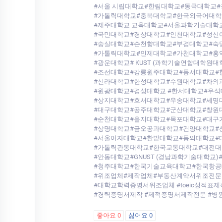
#서울 시립대학교#한림대학교#동국대학교
#가톨릭대학교#충북대학교#한국외국어대학
#제주대학교 교육대학교#서울과학기술대학
#국민대학교#경상대학교#인천대학교#성신
#숭실대학교#순천향대학교#부경대학교#숙
#가톨릭대학교#인제대학교#가천대학교#홍익대
#광운대학교# KUST (과학기술연합대학원
#조선대학교#강릉원주대학교#동서대학교#
#신라대학교#한성대학교#수원대학교#차의
#원광대학교#경성대학교 #한서대학교#우
#상지대학교#호서대학교#우송대학교#세명
#대구대학교#공주대학교#군산대학교#창원
#순천대학교#을지대학교#목포대학교#대구
#상명대학교#금오공과대학교#건양대학교#
#서울여자대학교#한밭대학교#동의대학교#
#가톨릭관동대학교#한국교통대학교#대전대
#안동대학교#GNUST (경남과학기술대학교
#청주대학교#한국기술교육대학교#한국항
#위조업체#제작업체#부동산계약서위조전문
#대학교학력증명서위조업체 #toeic성적표
#경력증명서제작 #제적증명서제작전문 #병원
좋아요
0
싫어요
0