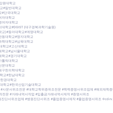
#강원대학교
교#칼빈대학교
교#단국대학교
여자대학교
명여자대학교
학교#DGIST (대구경북과학기술원)
대학교)#동아대학교#계명대학교
한동대학교#명지대학교
과학대학교#삼육대학교
석대학교#고신대학교
대학교#남서울대학교
대학교#경기대학교
가톨릭대학교
선문대학교
대구한의학대학교
학교#한남대학교
)#한경대학교
공대학교#한국산업기술대학교
 #사문서위조전문 #대학교학위증위조전문 #학력증명서위조업체 #해외재학
제작전문 #거래내역서작업 #입출금거래내역서제작 #증명서위조
진단서위조업체 #병원진단서위조 #졸업증명서제작 #졸업증명서위조 ✡cd-rv.