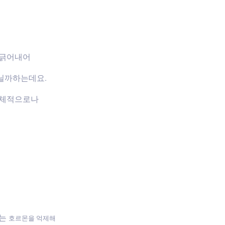
 긁어내어
닐까하는데요.
신체적으로나
하는
호르몬을 억제해