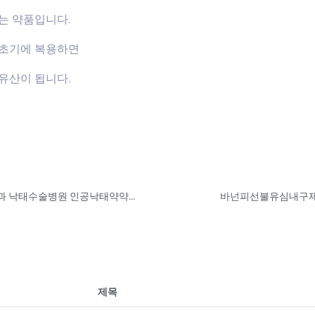
는 약품입니다.
신초기에 복용하면
유산이 됩니다.
충청남도 임신중절수술병원 서천군 산부인과 낙태수술병원 인공낙태약약물중절
제목