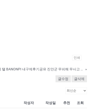
인쇄
바넌피선불유심내구제 탤 BANONPI 내구제후기공유 진안군 무피해 무사고 유심매입업체 무직자무서류소액대출 휴대폰연체대납소액 QWM
»
글수정
글삭제
작성자
작성일
추천
조회