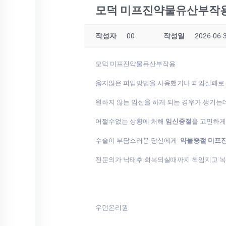
모덕 미프진약물유산부작
작성자
00
작성일
2026-06-3
모덕 미프진약물유산부작용
옳지않은 피임방법을 사용했거나 피임실패로
원하지 않는 임신을 하게 되는 경우가 생기는
어쩔수없는 상황에 처해
임신중절
을 고민하
수술이 부담스러운 당신에게
약물중절 미프
전문의가 낙태후 회복되실때까지 책임지고 
우먼온리원