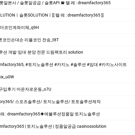
 / 슬롯알공급 / 슬롯API ☎ 탤 레 : dreamfactory365
ONㅣ슬롯SOLUTIONㅣ[[ 텔 레 : dreamfactory365 ]]
i 테더코인계좌이체_q9H
i 트론코인손대손 리플코인 전송_t8T
 개발·임대·분양 전문 드림팩토리 solution
eamfactory365, #토지노솔루션 #카지노 #솔루션 #임대 #카지노사이트
ix_u0W
자로구입후기 마운자로운동_o7U
factory365/ 스포츠솔루션/ 토지노솔루션/ 토토솔루션제작
 : dreamfactory365◈에볼루션정품알 토지노솔루션
mfactory365 | 토지노솔루션 | 정품알공급 casinossolution