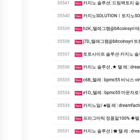
35541
카지노 솔루션: 드림팩토리 슬롯알본사
New
35540
카­지노SOLUTIONㅣ토지노SOLUTI
New
35539
h2K_텔레그램@bitcoinsyr
New
35538
j7D_텔래그램@bitcoinsyr
New
35537
토토사이트 솔루션·카지노 솔루션
New
35536
카지노 솔루션 ,★ 탤 레 : dr
New
35535
c6B_텔레 : bpmc55 비닉스 vin
New
35534
e1O_텔레 : bpmc55 마운
New
35533
카지노알/ ♣텔 레 : dream
New
35532
프라그마틱 정품알100% ◈텔 래
New
35531
카지노 솔루션 | ☎ 탤 레 : drea
New