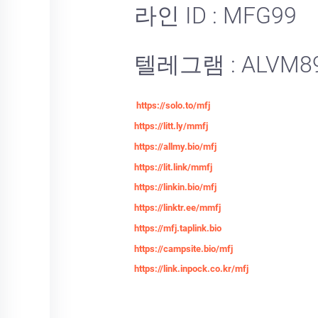
라인 ID : MFG99
텔레그램 : ALVM8
https://solo.to/mfj
https://litt.ly/mmfj
https://allmy.bio/mfj
https://lit.link/mmfj
https://linkin.bio/mfj
https://linktr.ee/mmfj
https://mfj.taplink.bio
https://campsite.bio/mfj
https://link.inpock.co.kr/mfj