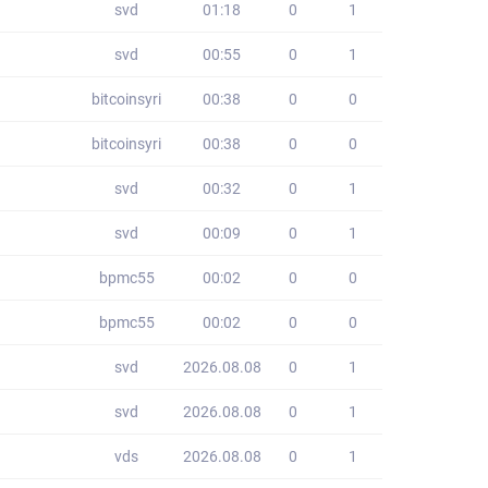
svd
01:18
0
1
svd
00:55
0
1
bitcoinsyri
00:38
0
0
bitcoinsyri
00:38
0
0
svd
00:32
0
1
svd
00:09
0
1
bpmc55
00:02
0
0
bpmc55
00:02
0
0
svd
2026.08.08
0
1
svd
2026.08.08
0
1
vds
2026.08.08
0
1