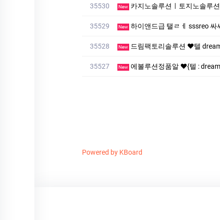
35530
카지노솔루션ㅣ토지노솔루션ㅣ
New
35529
하이앤드급 탤ㄹㅔ sssreo 싸싸
New
35528
드림팩토리솔루션 ❤️텔 dreamf
New
35527
에볼루션정품알 ❤️{텔 : drea
New
Powered by KBoard