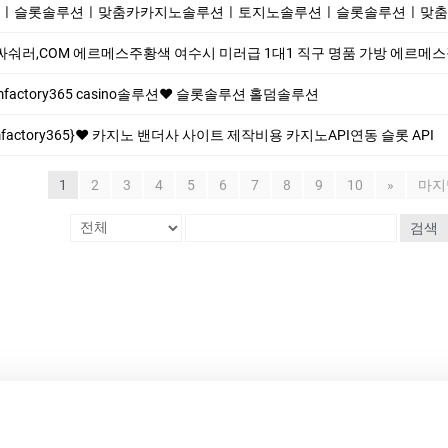
슬롯솔루션ㅣ맞춤카카지노솔루션ㅣ토지노솔루션ㅣ슬롯솔루션ㅣ맞춤카지노
숴러,COM 에르메스주황색 여수시 미러급 1대1 직구 명품 가방 에르메스장지갑 홍콩명품
actory365 casino솔루션❤️ 슬롯솔루션 홀덤솔루션
mfactory365}❤️ 카지노 밴더사 사이트 제작비용 카지노API연동 슬롯 API
1
2
3
4
5
6
7
8
9
10
»
마지
검색