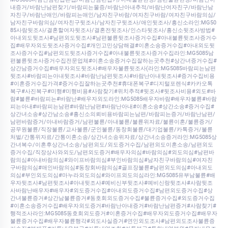
내증거/바람난남편찾기/바람피는물증/바람난아내추적/바람난여자친구/바람난남
자친구/바람난애인/바람피는애인/남자친구바람/여자친구바람/여자친구바람의심/
남자친구바람의심/여자친구뒷조사/남자친구뒷조사/애인뒷조사/흥신소라인:MG50
85사람뒷조사/결혼할여자뒷조사/결혼전뒷조사/인스타뒷조사/흥신소뒷조사방법#
아내외도뒷조사#남편외도뒷조사#남편불륜뒷조사증거수집#아내불륜뒷조사증거수
집#배우자외도뒷조사증거수집#개인고민상담해결#이혼소송증거수집#아내외도뒷
조사증거수집#남편외도뒷조사증거수집#아내불륜뒷조사증거수집라인:MG5085남
편불륜뒷조사증거수집전문업체#이혼소송증거수집잘하는곳추천#상간녀증거수집#
상간남증거수집#배우자외도뒷조사#배우자불륜뒷조사(라인:MG5085바람피는남편
뒷조사#바람피는아내뒷조사#바람난남편뒷조사#바람난아내뒷조사#증거수집비용
#이혼증거수집가격#증거수집잘하는곳추천#휴대폰복구#디지털포렌식#카카오톡
복구#사진복구#미행#미행비용#사람찾기#위치추적#뒷조사#뒷조사비용#외도#바
람#불륜#바람피는#바람난#배우자외도라인:MG5085배우자바람#배우자불륜#바람
피는아내#바람피는남편#바람난남편#바람난아내#이혼소송#상간소송#증거수집#
상간녀소송#상간남소송#흥신소의뢰비용바람피는남편/바람피는증거/바람난남편/
남편바람증거/아내바람증거/남편불륜/아내불륜/불륜위자료/불륜이혼/불륜증거/
공무원불륜/직장불륜/교사불륜/군인불륜/동창회불륜/대기업불륜/카톡증거/불륜
처벌/간통위자료/간통이혼소송/상간녀소송위자료/상간녀소송증거라인:MG5085상
간녀복수/이혼후상간녀소송/남편외도/외도증거수집/남편외도이혼소송/남편외도
증거수집/직장상사와외도/남편외도증거#배우자의심#바람의심#외도의심#남편바
람의심#아내바람의심#와이프바람의심#부인바람의심#남자친구바람의심#여자친
구바람의심#애인바람의심#동창회바람의심#골프장불륜#남편외도의심#아내외도
의심#부인외도의심#마누라외도의심#와이프외도의심라인:MG5085유부남불륜#배
우자뒷조사#남편뒷조사#아내뒷조사#예비신부뒷조사#예비신랑뒷조사#사람뒷조
사바람난배우자#배우자#외도증거수집#아내외도증거수집#남편외도증거수집#상
간녀불륜증거#상간남불륜증거#동호회외도증거수집#불륜증거수집#외도증거수집
#이혼소송증거수집#배우자외도증거#바람난아내증거#바람난남편증거#사람찾기#
행적조사라인:MG5085동호회외도증거#이혼증거수집#배우자외도증거수집#배우자
불륜증거수집#배우자불륜행각#외도사실증거#연인외도조사#남편외도조사불륜증