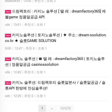
bbabvdfsh
|
13:05
|
추천 0
|
조회 2
드림팩토리 : 카­지노 솔­루션 [ 탤 레 : dreamfactory365] 에
New
볼game 정품알공급 API
vds
|
13:01
|
추천 0
|
조회 1
카지노솔루션 | 토지노솔루션 | ★ 주소 : dream-ssolution.
New
co.kr ★ 슬롯GAME SOLUTION
SVD
|
12:47
|
추천 0
|
조회 1
카­지노 솔­루션 | ☎ 탤 레 : dreamfactory365 | 토지노솔­루
New
션 | 정품알공급 casinossolution
vds
|
12:42
|
추천 0
|
조회 1
카지노 솔루션: 드림팩토리 슬롯알본사 / 슬롯알공급 / 슬
New
롯API 한방에 안심솔루션!
sdv
|
12:29
|
추천 0
|
조회 1
1
»
마지막