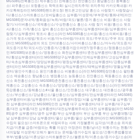
MG5085)전북흥신소| 제주흥신소| 진해흥신소| 천안흥신소| 충남흥신소| 충북흥신
소| 파주흥신소| 포항흥신소 학력조회| 실시간위치추적| 위치추적| 카카오톡내용| 카
카오톡해킹라인:MG5085)핸드폰도청| 핸드폰고민상담 흥신소 사람찾기 사람찾습니
다/흥신소/스마트흥신소/모바일흥신소 심부름/이성문제/부부문제/통화내역(라인:
MG5085)문자내역/통화음성/녹취/바람/외도/불륜/증거 흥신소 비용/흥신소 사람
찾기/사이버흥신소/국제흥신소/수상한흥신소 흥신소 사람 찾기 비용/흥신소 뒷조
사/흥신소 가격/흥신소 알바 흥신소란/심부름센터/심부름센터비용/심부름센터 사
람찾기/심부름센터 뒷조사 흥신소(라인:MG5085흥신소비용/흥신소의뢰비용/흥신
소가격 뒷조사방법/뒷조사 비용/마누라바람/아내의 외도/주부외도/주부 외도 경험
(라인:MG5085)남편의 외도 인터넷흥신소/사이버흥신소/흥신소/마누라/외도증거/
외도증거포착/외도사진/간통증거/간통증거잡으려면?/청주흥신소/청원흥신소((라
인:MG5085)보은흥신소/영동흥신소 화천심부름센터/춘천심부름센터/홍천심부름센
터/횡성심부름센터(라인:MG5085양구심부름센터/인제심부름센터/고성심부름센
터/속초심부름센터/양양심부름센터/평창심부름센터/정선심부름센터/강릉심부름
센터(라인:MG5085)동해심부름센터/삼척심부름센터/태백심부름센터/영월심부름
센터/용인수지흥신소 용인기흥흥신소 비봉흥신소(라인:MG5085)장안흥신소 팔탄흥
신소 매송흥신소 향남흥신소 병점흥신소 능동흥신소 진안흥신소 목동흥신소 송산흥
신소 화천흥신소(라인:MG5085)춘천흥신소/홍천흥신소/횡성흥신소/양구흥신소/인
제흥신소 고성흥신소 속초흥신소/양양흥신소/평창흥신소/정선흥신소(라인:MG508
5)강릉흥신소/동해흥신소#서울 흥신소/인천흥신소 대구흥신소 대전흥신소/광주흥
신소/부산흥신소/강남흥신소/울산흥신소/심부름센터/잔심부름센터라인:MG5085)
심부름센터비용/심부름센터가격 심부름센터창업/서울 심부름센터/서울 심부름/인
천 심부름센터(라인:MG5085)인천 심부름 대구 심부름센터/대구 심부름/대구심부
름/대전 심부름/대전 심부름센터/대전심부름해주세요/대전 심부름말씀(라인:MG50
85)광주 심부름센터/광주 심부름/부산 심부름센터 부산 심부름 부산 심부름대행/강
남 심부름센터/강남 심부름센터/울산 심부름/울산 심부름센터(라인:MG5085)증거
수집의 필요성/스마트폰으로 바람피우는 사례 가정불륜의 심각성/이혼소송 위자료
지급/이혼율 급증/바람피는 확률 이성간 어장관리 현황/남녀간 뒤통수치는 현황/자
녀의일탈 이성문제/오해가 불러오는 문제들/증거수집의 필요성/간통이혼법률정보
부부/법률상담/이혼상담/스마트불륜연구소/불륜포착/이혼소송/증거수집/소송(라