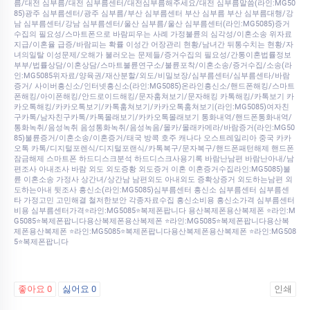
름/대전 심부름/대전 심부름센터/대전심부름해주세요/대전 심부름말씀(라인:MG50
85)광주 심부름센터/광주 심부름/부산 심부름센터 부산 심부름 부산 심부름대행/강
남 심부름센터/강남 심부름센터/울산 심부름/울산 심부름센터(라인:MG5085)증거
수집의 필요성/스마트폰으로 바람피우는 사례 가정불륜의 심각성/이혼소송 위자료
지급/이혼율 급증/바람피는 확률 이성간 어장관리 현황/남녀간 뒤통수치는 현황/자
녀의일탈 이성문제/오해가 불러오는 문제들/증거수집의 필요성/간통이혼법률정보
부부/법률상담/이혼상담/스마트불륜연구소/불륜포착/이혼소송/증거수집/소송(라
인:MG5085위자료/양육권/재산분할/외도/비밀보장/심부름센터/심부름센타/바람
증거/ 사이버흥신소/인터넷흥신소(라인:MG5085)온라인흥신소/핸드폰해킹/스마트
폰해킹/아이폰해킹/안드로이드해킹/문자훔쳐보기/문자해킹 카톡해킹/카톡보기 카
카오톡해킹/카카오톡보기/카톡훔쳐보기/카카오톡훔쳐보기(라인:MG5085)여자친
구카톡/남자친구카톡/카톡몰래보기/카카오톡몰래보기 통화내역/핸드폰통화내역/
통화녹취/음성녹취 음성통화녹취/음성녹음/몰카/몰래카메라/바람증거(라인:MG50
85)불륜증거/이혼소송/이혼증거/태국 방콕 호주 캐나다 오스트레일리아 중국 카카
오톡 카톡/디지털포렌식/디지털포랜식/카톡복구/문자복구/핸드폰패턴해제 핸드폰
잠금해제 스마트폰 하드디스크분석 하드디스크사용기록 바람난남편 바람난아내/남
편조사 아내조사 바람 외도 외도증황 외도증거 이혼 이혼증거수집라인:MG5085)불
륜 이혼소송 가정사 상간녀/상간남 남편외도 아내외도 증확상증거 외도하는남편 외
도하는아내 뒷조사 흥신소(라인:MG5085)심부름센터 흥신소 심부름센터 심부름센
타 가정고민 고민해결 철저한보안 각종자료수집 흥신소비용 흥신소가격 심부름센터
비용 심부름센터가격⭐라인:MG5085⭐복제폰팝니다 용산복제폰용산복제폰 ⭐라인:M
G5085⭐복제폰팝니다용산복제폰용산복제폰 ⭐라인:MG5085⭐복제폰팝니다용산복
제폰용산복제폰 ⭐라인:MG5085⭐복제폰팝니다용산복제폰용산복제폰 ⭐라인:MG508
5⭐복제폰팝니다
좋아요
0
싫어요
0
인쇄