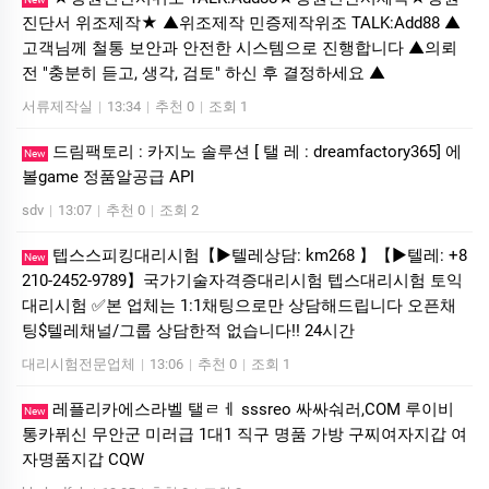
진단서 위조제작★ ▲위조제작 민증제작위조 TALK:Add88 ▲
고객님께 철통 보안과 안전한 시스템으로 진행합니다 ▲의뢰
전 "충분히 듣고, 생각, 검토" 하신 후 결정하세요 ▲
서류제작실
|
13:34
|
추천 0
|
조회 1
드림팩토리 : 카­지노 솔­루션 [ 탤 레 : dreamfactory365] 에
New
볼game 정품알공급 API
sdv
|
13:07
|
추천 0
|
조회 2
텝스스피킹대리시험【▶텔레상담: km268 】【▶텔레: +8
New
210-2452-9789】국가기술자격증대리시험 텝스대리시험 토익
대리시험 ✅본 업체는 1:1채팅으로만 상담해드립니다 오픈채
팅$텔레채널/그룹 상담한적 없습니다!! 24시간
대리시험전문업체
|
13:06
|
추천 0
|
조회 1
레플리카에스라벨 탤ㄹㅔ sssreo 싸싸숴러,COM 루이비
New
통카퓌신 무안군 미러급 1대1 직구 명품 가방 구찌여자지갑 여
자명품지갑 CQW