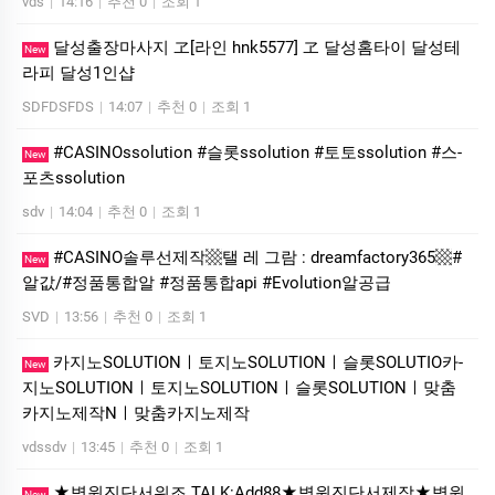
vds
|
14:16
|
추천 0
|
조회 1
달성출장마사지 ヱ[라인 hnk5577] ヱ 달성홈타이 달성테
New
라피 달성1인샵
SDFDSFDS
|
14:07
|
추천 0
|
조회 1
#CASINOssolution #슬­롯ssolution #토토ssolution #스­
New
포츠ssolution
sdv
|
14:04
|
추천 0
|
조회 1
#CASINO솔루선제작▩탤 레 그람 : dreamfactory365▩#
New
알값/#정품통합알 #정품통합api #Evolution알공급
SVD
|
13:56
|
추천 0
|
조회 1
카­지노SOLUTIONㅣ토지노SOLUTIONㅣ슬롯SOLUTIO카­
New
지노SOLUTIONㅣ토지노SOLUTIONㅣ슬롯SOLUTIONㅣ맞춤
카­지노제작Nㅣ맞춤카­지노제작
vdssdv
|
13:45
|
추천 0
|
조회 1
★병원진단서위조 TALK:Add88★병원진단서제작★병원
New