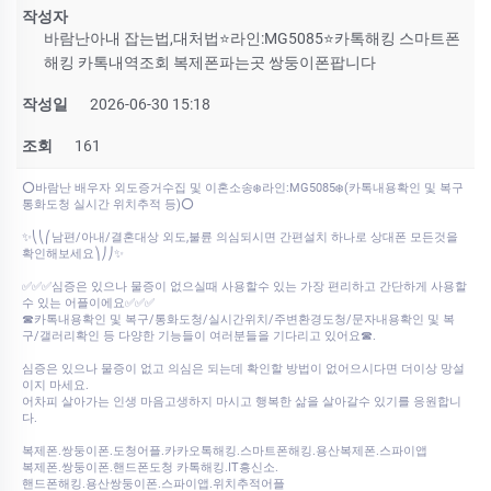
작성자
바람난아내 잡는법,대처법⭐라인:MG5085⭐카톡해킹 스마트폰
해킹 카톡내역조회 복제폰파는곳 쌍둥이폰팝니다
작성일
2026-06-30 15:18
조회
161
⭕바람난 배우자 외도증거수집 및 이혼소송❄️라인:MG5085❄️(카톡내용확인 및 복구
통화도청 실시간 위치추적 등)⭕
✨⎝⎝⎛남편/아내/결혼대상 외도,불륜 의심되시면 간편설치 하나로 상대폰 모든것을
확인해보세요⎞⎠⎠✨
✅✅✅심증은 있으나 물증이 없으실때 사용할수 있는 가장 편리하고 간단하게 사용할
수 있는 어플이에요✅✅✅
☎카톡내용확인 및 복구/통화도청/실시간위치/주변환경도청/문자내용확인 및 복
구/갤러리확인 등 다양한 기능들이 여러분들을 기다리고 있어요☎.
심증은 있으나 물증이 없고 의심은 되는데 확인할 방법이 없어으시다면 더이상 망설
이지 마세요.
어차피 살아가는 인생 마음고생하지 마시고 행복한 삶을 살아갈수 있기를 응원합니
다.
복제폰.쌍둥이폰.도청어플.카카오톡해킹.스마트폰해킹.용산복제폰.스파이앱
복제폰.쌍둥이폰.핸드폰도청 카톡해킹.IT흥신소.
핸드폰해킹.용산쌍둥이폰.스파이앱.위치추적어플