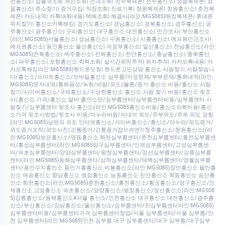
천흥신소| 입출국조회 재산조회| 전과조회| 전주복제폰| 전주흥신소| 정읍복제폰| 정
읍흥신소| 주소찾기| 증거수집| 직장조회| 진료기록| 창원복제폰| 창원흥신소| 춘천복
제폰| 카드내역| 카톡대화내용| 택배조회| 해결사(라인:MG5085)해킹복제폰| 휴대폰
위치찾기| 흥신소카톡해킹| 경기도흥신소| 경남흥신소| 경북흥신소| 경주흥신소| 공
주흥신소| 광주흥신소| 구리흥신소| 대구흥신소 대전흥신소| 민간조사| 부산흥신소
(라인:MG5085)서울흥신소| 성남흥신소| 수원흥신소| 시흥흥신소| 에프원민간조사|
에프원흥신소| 용인흥신소 울산흥신소| 의정부흥신소| 일산흥신소| 전남흥신소(라인:
MG5085)전북흥신소| 제주흥신소| 진해흥신소| 천안흥신소| 충남흥신소| 충북흥신
소| 파주흥신소| 포항흥신소 학력조회| 실시간위치추적| 위치추적| 카카오톡내용| 카
카오톡해킹라인:MG5085)핸드폰도청| 핸드폰고민상담 흥신소 사람찾기 사람찾습니
다/흥신소/스마트흥신소/모바일흥신소 심부름/이성문제/부부문제/통화내역(라인:
MG5085)문자내역/통화음성/녹취/바람/외도/불륜/증거 흥신소 비용/흥신소 사람
찾기/사이버흥신소/국제흥신소/수상한흥신소 흥신소 사람 찾기 비용/흥신소 뒷조
사/흥신소 가격/흥신소 알바 흥신소란/심부름센터/심부름센터비용/심부름센터 사
람찾기/심부름센터 뒷조사 흥신소(라인:MG5085흥신소비용/흥신소의뢰비용/흥신
소가격 뒷조사방법/뒷조사 비용/마누라바람/아내의 외도/주부외도/주부 외도 경험
(라인:MG5085)남편의 외도 인터넷흥신소/사이버흥신소/흥신소/마누라/외도증거/
외도증거포착/외도사진/간통증거/간통증거잡으려면?/청주흥신소/청원흥신소((라
인:MG5085)보은흥신소/영동흥신소 화천심부름센터/춘천심부름센터/홍천심부름센
터/횡성심부름센터(라인:MG5085양구심부름센터/인제심부름센터/고성심부름센
터/속초심부름센터/양양심부름센터/평창심부름센터/정선심부름센터/강릉심부름
센터(라인:MG5085)동해심부름센터/삼척심부름센터/태백심부름센터/영월심부름
센터/용인수지흥신소 용인기흥흥신소 비봉흥신소(라인:MG5085)장안흥신소 팔탄흥
신소 매송흥신소 향남흥신소 병점흥신소 능동흥신소 진안흥신소 목동흥신소 송산흥
신소 화천흥신소(라인:MG5085)춘천흥신소/홍천흥신소/횡성흥신소/양구흥신소/인
제흥신소 고성흥신소 속초흥신소/양양흥신소/평창흥신소/정선흥신소(라인:MG508
5)강릉흥신소/동해흥신소#서울 흥신소/인천흥신소 대구흥신소 대전흥신소/광주흥
신소/부산흥신소/강남흥신소/울산흥신소/심부름센터/잔심부름센터라인:MG5085)
심부름센터비용/심부름센터가격 심부름센터창업/서울 심부름센터/서울 심부름/인
천 심부름센터(라인:MG5085)인천 심부름 대구 심부름센터/대구 심부름/대구심부