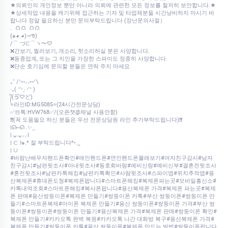
★의뢰인의 개인정보 뿐만 아니라 의뢰에 관련한 모든 정보를 철저히 보안합니다.★
★상세작업 내용을 캐기위해 접근하는 기자 및 타업체분들 시간낭비하지 마시기 바
랍니다 정말 필요하신 분만 문의부탁드립니다 (장난문의사절）
.⠀ᕬ ᕬ⠀ᕬ ᕬ
‎(๑◕.◕)⤙ᖛ)
‎/⌒ づ⊂⌒ヽ〜♡
❌간보기, 찔러보기, 개소리, 헛소리하실 분은 사양합니다.
❌동종업계, 또는 그 지인을 가장한 스파이도 정중히 사양합니다.
❌단순 호기심에 문의할 분들은 연락 주지 마세요
₊˚ /ᐠ⑅⸝⸝⑅ᐟ\
‎‧₊( ˶◝ ·̫ ◜˶ )
‎᭄(ゔ♡ど)
⭐라인ID:MG5085⭐(24시간전문상담)
✅㉸톡:HVW768✅/(오픈챗@채널 사용안함)
❗❗(꼭 도움필요 하신 분들은 우선 전문상담원 라인 추가부탁드립니다)❗❗
|ᘏ⑅ᘏ .✨⸒⸒
| ᴗ͈.ᴗ͈⸝⸝꒱
| ⊂ ꒱๑.* 잘 부탁드립니다*•.¸¸
| ∪
#바람난배우자핸드폰확인#애인핸드폰#연인핸드폰몰래보기#여자친구감시#남자
친구감시#남편뒷조사#아내뒷조사#동호회바람#예비신랑#예비신부#결혼전뒷조사
#혼전뒷조사#남편카톡해킹#남편카톡확인#사람뒷조사#스파이앱#위치추적앱#용
산복제폰#휴대폰도청#복제폰팝니다#스마트폰해킹#복제폰파는곳#모바일흥신소#
카톡내역조회#스마트폰해킹#복사폰팝니다#용산복제폰 가격#복제폰 파는곳#복제
폰 판매#용산쌍둥이폰#복제폰 만들기#쌍둥이폰 카톡#부산 쌍둥이폰#쌍둥이폰 만
들기#스마트폰복제#아이폰 복제폰 만들기#용산 쌍둥이폰#쌍둥이폰 가격#부산 쌍
둥이폰#쌍둥이폰#쌍둥이폰 만들기#용산복제폰 가격#복제폰 판매#쌍둥이폰 확인#
복제폰 만들기#카카오톡 완벽 복원#카카오톡 나간 대화방 복구#용산복제폰 가격#
복제폰 만들기#쌍둥이폰 카톡#용산 쌍둥이폰#복제폰 만드는 방법#쌍둥이폰팝니다