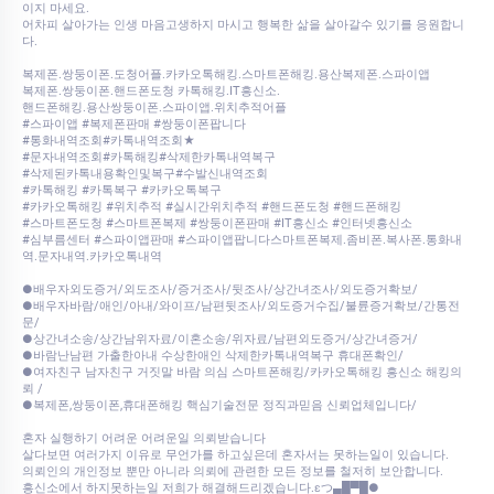
이지 마세요.
어차피 살아가는 인생 마음고생하지 마시고 행복한 삶을 살아갈수 있기를 응원합니
다.
복제폰.쌍둥이폰.도청어플.카카오톡해킹.스마트폰해킹.용산복제폰.스파이앱
복제폰.쌍둥이폰.핸드폰도청 카톡해킹.IT흥신소.
핸드폰해킹.용산쌍둥이폰.스파이앱.위치추적어플
#스파이앱 #복제폰판매 #쌍둥이폰팝니다
#통화내역조회#카톡내역조회★
#문자내역조회#카톡해킹#삭제한카톡내역복구
#삭제된카톡내용확인및복구#수발신내역조회
#카톡해킹 #카톡복구 #카카오톡복구
#카카오톡해킹 #위치추적 #실시간위치추적 #핸드폰도청 #핸드폰해킹
#스마트폰도청 #스마트폰복제 #쌍둥이폰판매 #IT흥신소 #인터넷흥신소
#심부름센터 #스파이앱판매 #스파이앱팝니다스마트폰복제.좀비폰.복사폰.통화내
역.문자내역.카카오톡내역
●배우자외도증거/외도조사/증거조사/뒷조사/상간녀조사/외도증거확보/
●배우자바람/애인/아내/와이프/남편뒷조사/외도증거수집/불륜증거확보/간통전
문/
●상간녀소송/상간남위자료/이혼소송/위자료/남편외도증거/상간녀증거/
●바람난남편 가출한아내 수상한애인 삭제한카톡내역복구 휴대폰확인/
●여자친구 남자친구 거짓말 바람 의심 스마트폰해킹/카카오톡해킹 흥신소 해킹의
뢰 /
●복제폰,쌍둥이폰,휴대폰해킹 핵심기술전문 정직과믿음 신뢰업체입니다/
혼자 실행하기 어려운 어려운일 의뢰받습니다
살다보면 여러가지 이유로 무언가를 하고싶은데 혼자서는 못하는일이 있습니다.
의뢰인의 개인정보 뿐만 아니라 의뢰에 관련한 모든 정보를 철저히 보안합니다.
흥신소에서 하지못하는일 저희가 해결해드리겠습니다.εつ▄█▀█●