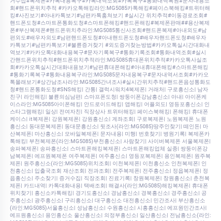
거수집#복제폰#카톡내용복구#카톡내역조회#카톡복구#통화내역복원#문자내용조
회#핸드폰위치추적 #카카오톡해킹라인:MG5085카톡해킹#페이스북해킹#트위터해
킹#사진보기#아내카톡보기#남편카톡훔쳐보기 #실시간 위치추적#이동경로조회#
핸드폰도청#스마트폰통화도청#스마트폰해킹#핸드폰해킹#복제폰판매##용산복제
폰#부산복제폰#핸드폰위치추라인:MG5085통신사조회#핸드폰복제#아내외도#남
편외도#배우자외도#남편핸드폰도청#아내핸드폰도청#배우자핸드폰도청#배우자
카톡보기#남편카톡보기#불륜증거찾기 #외도증거찾는방법#카카오톡실시간대화내
역보기#카카오톡대화내용복구#문자기록복구#통화기록조회#통화내역조회#실시
간핸드폰위치추적#핸드폰위치추적라인:MG5085휴대폰위치추적#카카오톡사실조
회#카카오톡실시간대화내용보기#남편휴대폰해킹#아내휴대폰해킹#스마트폰해킹
#통화기록복구#통화내용복구라인:MG5085문자내용복구#문자내역서조회#카카오
톡몰래보기#상간남조사라인:MG5085간녀조사#실시간위치추적#핸드폰음성통화도
청#핸드폰통화도청#SNS해킹| 간통| 갤럭시워치4복제폰| 거래처| 구로흥신소| 남자
친구| 라인해킹| 불륜의심남편| 스마프폰도청| 쌍둥이폰강남흥신소| 아내| 아이폰케
이스라인:MG5085아이폰해킹| 안드로이드해킹| 앱해킹| 어플외도| 영등포흥신소| 인
스타그램해킹| 일상| 전여자친| 직장상사 트위터해킹| 페이스북해킹| 폰해킹| 휴대폰
케이스| it복제폰| 강원복제폰| 강원흥신소| 계좌조회| 구로복제폰| 노원복제폰 노원
흥신소| 동대문복제폰| 동대문흥신소| 뒷조사(라인:MG5085)땅주인찾기| 떼인돈| 마
산복제폰| 마산흥신소| 모바일복제폰| 문자내용| 미행| 번호찾기| 병원기록| 복제폰카
톡해킹| 부천복제폰(라인:MG5085)부천흥신소| 사람찾기| 사이버복제폰 서울복제폰|
송파복제폰| 송파흥신소| 스마트폰해킹복제폰| 스마트폰해킹업체 실종| 쌍둥이폰강
남복제폰| 에프원복제폰 여주복제폰| 여주흥신소| 영등포복제폰| 용인복제폰| 원주복
제폰| 원주흥신소(라인:MG5085)위치조회| 이천복제폰| 이천흥신소 인천복제폰| 인
천흥신소| 입출국조회 재산조회| 전과조회| 전주복제폰| 전주흥신소| 정읍복제폰| 정
읍흥신소| 주소찾기| 증거수집| 직장조회| 진료기록| 창원복제폰| 창원흥신소| 춘천복
제폰| 카드내역| 카톡대화내용| 택배조회| 해결사(라인:MG5085)해킹복제폰| 휴대폰
위치찾기| 흥신소카톡해킹| 경기도흥신소| 경남흥신소| 경북흥신소| 경주흥신소| 공
주흥신소| 광주흥신소| 구리흥신소| 대구흥신소 대전흥신소| 민간조사| 부산흥신소
(라인:MG5085)서울흥신소| 성남흥신소| 수원흥신소| 시흥흥신소| 에프원민간조사|
에프원흥신소| 용인흥신소 울산흥신소| 의정부흥신소| 일산흥신소| 전남흥신소(라인: