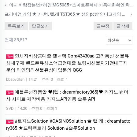
«
아내 바람잡는법⭐라인:MG5085⭐스마트폰복제 카톡대화확인 위치추적 핸드폰도청 복제폰팝니다
프리미엄 게임 ★ 카 ,턱, 텔,레 TST365 ★ 성인pc방 인디고게임 홀덤토너먼트, 대한민국 NO.1 홀덤 슬롯 플랫폼의 귀환
»
목록보기
답글쓰기
글수정
글삭제
전체 35,517
연체자비상금대출 탤ㄺ램 Gora43430aa 고라통신 선불유
New
심내구재 핸드폰유심소액급전대출 보령시신불자가전내구제
문의 타인명의선불유심매입문의 QGG
bbabvdfsh
|
14:21
|
추천 0
|
조회 1
에볼루션정품알 ❤️{텔 : dreamfactory365}❤️ 카지노 밴더
New
사 사이트 제작비용 카지노API연동 슬롯 API
SVD
|
14:20
|
추천 0
|
조회 1
#토지노Solution #CASINOSolution ☎ 탤 레 : dreamfacto
New
ry365 ★드림팩토리 Solution #슬­롯Solution