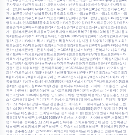
의심#부인외도의심#마누라외도의심#와이프외도의심라인:MG5085유부남불륜#배
우자뒷조사#남편뒷조사#아내뒷조사#예비신부뒷조사#예비신랑뒷조사#사람뒷조
사바람난배우자#배우자#외도증거수집#아내외도증거수집#남편외도증거수집#상
간녀불륜증거#상간남불륜증거#동호회외도증거수집#불륜증거수집#외도증거수집
#이혼소송증거수집#배우자외도증거#바람난아내증거#바람난남편증거#사람찾기#
행적조사라인:MG5085동호회외도증거#이혼증거수집#배우자외도증거수집#배우자
불륜증거수집#배우자불륜행각#외도사실증거#연인외도조사#남편외도조사불륜증
거수집#복제폰#카톡내용복구#카톡내역조회#카톡복구#통화내역복원#문자내용조
회#핸드폰위치추적 #카카오톡해킹라인:MG5085카톡해킹#페이스북해킹#트위터해
킹#사진보기#아내카톡보기#남편카톡훔쳐보기 #실시간 위치추적#이동경로조회#
핸드폰도청#스마트폰통화도청#스마트폰해킹#핸드폰해킹#복제폰판매##용산복제
폰#부산복제폰#핸드폰위치추라인:MG5085통신사조회#핸드폰복제#아내외도#남
편외도#배우자외도#남편핸드폰도청#아내핸드폰도청#배우자핸드폰도청#배우자
카톡보기#남편카톡보기#불륜증거찾기 #외도증거찾는방법#카카오톡실시간대화내
역보기#카카오톡대화내용복구#문자기록복구#통화기록조회#통화내역조회#실시
간핸드폰위치추적#핸드폰위치추적라인:MG5085휴대폰위치추적#카카오톡사실조
회#카카오톡실시간대화내용보기#남편휴대폰해킹#아내휴대폰해킹#스마트폰해킹
#통화기록복구#통화내용복구라인:MG5085문자내용복구#문자내역서조회#카카오
톡몰래보기#상간남조사라인:MG5085간녀조사#실시간위치추적#핸드폰음성통화도
청#핸드폰통화도청#SNS해킹| 간통| 갤럭시워치4복제폰| 거래처| 구로흥신소| 남자
친구| 라인해킹| 불륜의심남편| 스마프폰도청| 쌍둥이폰강남흥신소| 아내| 아이폰케
이스라인:MG5085아이폰해킹| 안드로이드해킹| 앱해킹| 어플외도| 영등포흥신소| 인
스타그램해킹| 일상| 전여자친| 직장상사 트위터해킹| 페이스북해킹| 폰해킹| 휴대폰
케이스| it복제폰| 강원복제폰| 강원흥신소| 계좌조회| 구로복제폰| 노원복제폰 노원
흥신소| 동대문복제폰| 동대문흥신소| 뒷조사(라인:MG5085)땅주인찾기| 떼인돈| 마
산복제폰| 마산흥신소| 모바일복제폰| 문자내용| 미행| 번호찾기| 병원기록| 복제폰카
톡해킹| 부천복제폰(라인:MG5085)부천흥신소| 사람찾기| 사이버복제폰 서울복제폰|
송파복제폰| 송파흥신소| 스마트폰해킹복제폰| 스마트폰해킹업체 실종| 쌍둥이폰강
남복제폰| 에프원복제폰 여주복제폰| 여주흥신소| 영등포복제폰| 용인복제폰| 원주복
제폰| 원주흥신소(라인:MG5085)위치조회| 이천복제폰| 이천흥신소 인천복제폰| 인