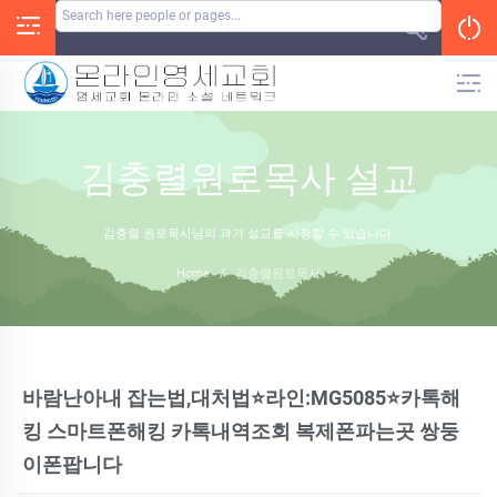
Skip
to
content
김충렬원로목사 설교
김충렬 원로목사님의 과거 설교를 시청할 수 있습니다.
Home
/
김충렬원로목사
바람난아내 잡는법,대처법⭐라인:MG5085⭐카톡해
킹 스마트폰해킹 카톡내역조회 복제폰파는곳 쌍둥
이폰팝니다