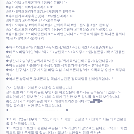
#스파이앱 #복제폰판매 #쌍둥이폰팝니다
#통화내역조회#카톡내역조회★
#문자내역조회#카톡해킹#삭제한카톡내역복구
#삭제된카톡내용확인및복구#수발신내역조회
#카톡해킹 #카톡복구 #카카오톡복구
#카카오톡해킹 #위치추적 #실시간위치추적 #핸드폰도청 #핸드폰해킹
#스마트폰도청 #스마트폰복제 #쌍둥이폰판매 #IT흥신소 #인터넷흥신소
#심부름센터 #스파이앱판매 #스파이앱팝니다스마트폰복제.좀비폰.복사폰.통화내
역.문자내역.카카오톡내역
●배우자외도증거/외도조사/증거조사/뒷조사/상간녀조사/외도증거확보/
●배우자바람/애인/아내/와이프/남편뒷조사/외도증거수집/불륜증거확보/간통전
문/
●상간녀소송/상간남위자료/이혼소송/위자료/남편외도증거/상간녀증거/
●바람난남편 가출한아내 수상한애인 삭제한카톡내역복구 휴대폰확인/
●여자친구 남자친구 거짓말 바람 의심 스마트폰해킹/카카오톡해킹 흥신소 해킹의
뢰 /
●복제폰,쌍둥이폰,휴대폰해킹 핵심기술전문 정직과믿음 신뢰업체입니다/
혼자 실행하기 어려운 어려운일 의뢰받습니다
살다보면 여러가지 이유로 무언가를 하고싶은데 혼자서는 못하는일이 있습니다.
의뢰인의 개인정보 뿐만 아니라 의뢰에 관련한 모든 정보를 철저히 보안합니다.
흥신소에서 하지못하는일 저희가 해결해드리겠습니다.εつ▄█▀█●
정말 필요하신 분만 문의부탁드립니다.
❥・・・ ┈┈┈┈┈┈┈┈┈┈┈┈┈┈┈┈┈ ・・・❥
★저희 작업은 배우자의 외도, 가족과 자녀들의 안전을 지키고자 하시는 의뢰인분들
을 위한 작업입니다.
★의뢰인들의 보안과 관련된 부분은 100% 걱정하지 않으셔도 된다고 약속드리며 법
적으로 절대 문제될 일 없습니다.(비밀보장 보안철저 정확 안전)★