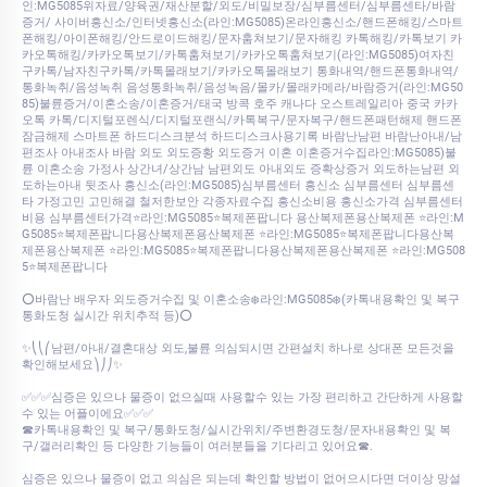
인:MG5085위자료/양육권/재산분할/외도/비밀보장/심부름센터/심부름센타/바람
증거/ 사이버흥신소/인터넷흥신소(라인:MG5085)온라인흥신소/핸드폰해킹/스마트
폰해킹/아이폰해킹/안드로이드해킹/문자훔쳐보기/문자해킹 카톡해킹/카톡보기 카
카오톡해킹/카카오톡보기/카톡훔쳐보기/카카오톡훔쳐보기(라인:MG5085)여자친
구카톡/남자친구카톡/카톡몰래보기/카카오톡몰래보기 통화내역/핸드폰통화내역/
통화녹취/음성녹취 음성통화녹취/음성녹음/몰카/몰래카메라/바람증거(라인:MG50
85)불륜증거/이혼소송/이혼증거/태국 방콕 호주 캐나다 오스트레일리아 중국 카카
오톡 카톡/디지털포렌식/디지털포랜식/카톡복구/문자복구/핸드폰패턴해제 핸드폰
잠금해제 스마트폰 하드디스크분석 하드디스크사용기록 바람난남편 바람난아내/남
편조사 아내조사 바람 외도 외도증황 외도증거 이혼 이혼증거수집라인:MG5085)불
륜 이혼소송 가정사 상간녀/상간남 남편외도 아내외도 증확상증거 외도하는남편 외
도하는아내 뒷조사 흥신소(라인:MG5085)심부름센터 흥신소 심부름센터 심부름센
타 가정고민 고민해결 철저한보안 각종자료수집 흥신소비용 흥신소가격 심부름센터
비용 심부름센터가격⭐라인:MG5085⭐복제폰팝니다 용산복제폰용산복제폰 ⭐라인:M
G5085⭐복제폰팝니다용산복제폰용산복제폰 ⭐라인:MG5085⭐복제폰팝니다용산복
제폰용산복제폰 ⭐라인:MG5085⭐복제폰팝니다용산복제폰용산복제폰 ⭐라인:MG508
5⭐복제폰팝니다
⭕바람난 배우자 외도증거수집 및 이혼소송❄️라인:MG5085❄️(카톡내용확인 및 복구
통화도청 실시간 위치추적 등)⭕
✨⎝⎝⎛남편/아내/결혼대상 외도,불륜 의심되시면 간편설치 하나로 상대폰 모든것을
확인해보세요⎞⎠⎠✨
✅✅✅심증은 있으나 물증이 없으실때 사용할수 있는 가장 편리하고 간단하게 사용할
수 있는 어플이에요✅✅✅
☎카톡내용확인 및 복구/통화도청/실시간위치/주변환경도청/문자내용확인 및 복
구/갤러리확인 등 다양한 기능들이 여러분들을 기다리고 있어요☎.
심증은 있으나 물증이 없고 의심은 되는데 확인할 방법이 없어으시다면 더이상 망설