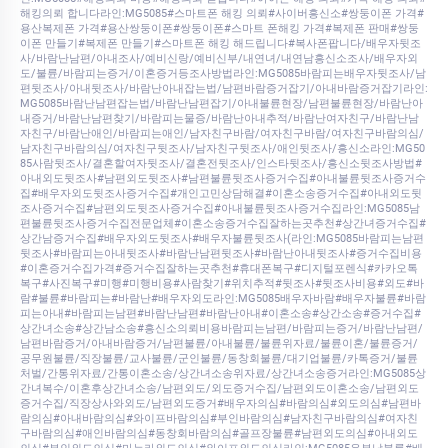
해킹의뢰 합니다라인:MG5085#스마트폰 해킹 의뢰#사이버흥신소#쌍둥이폰 가격#
용산복제폰 가격#용산쌍둥이폰#쌍둥이폰#스마트 폰해킹 가격#복제폰 판매#쌍둥
이폰 만들기#복제폰 만들기#스마트폰 해킹 해드립니다#복사폰팝니다/배우자뒷조
사/바람난남편/아내조사/예비신랑/예비신부/내연녀/내연남흥신소조사/배우자외
도/불륜/바람피는증거/이혼증거등조사방법라인:MG5085바람피는배우자뒷조사/남
편뒷조사/아내뒷조사/바람난아내잡는법/남편바람증거잡기/아내바람증거잡기라인:
MG5085바람난남편잡는법/바람난남편잡기/아내불륜현장/남편불륜현장/바람난아
내증거/바람난남편찾기/바람피는물증/바람난아내추적/바람난여자친구/바람난남
자친구/바람난애인/바람피는애인/남자친구바람/여자친구바람/여자친구바람의심/
남자친구바람의심/여자친구뒷조사/남자친구뒷조사/애인뒷조사/흥신소라인:MG50
85사람뒷조사/결혼할여자뒷조사/결혼전뒷조사/인스타뒷조사/흥신소뒷조사방법#
아내외도뒷조사#남편외도뒷조사#남편불륜뒷조사증거수집#아내불륜뒷조사증거수
집#배우자외도뒷조사증거수집#개인고민상담해결#이혼소송증거수집#아내외도뒷
조사증거수집#남편외도뒷조사증거수집#아내불륜뒷조사증거수집라인:MG5085남
편불륜뒷조사증거수집전문업체#이혼소송증거수집잘하는곳추천#상간녀증거수집#
상간남증거수집#배우자외도뒷조사#배우자불륜뒷조사(라인:MG5085바람피는남편
뒷조사#바람피는아내뒷조사#바람난남편뒷조사#바람난아내뒷조사#증거수집비용
#이혼증거수집가격#증거수집잘하는곳추천#휴대폰복구#디지털포렌식#카카오톡
복구#사진복구#미행#미행비용#사람찾기#위치추적#뒷조사#뒷조사비용#외도#바
람#불륜#바람피는#바람난#배우자외도라인:MG5085배우자바람#배우자불륜#바람
피는아내#바람피는남편#바람난남편#바람난아내#이혼소송#상간소송#증거수집#
상간녀소송#상간남소송#흥신소의뢰비용바람피는남편/바람피는증거/바람난남편/
남편바람증거/아내바람증거/남편불륜/아내불륜/불륜위자료/불륜이혼/불륜증거/
공무원불륜/직장불륜/교사불륜/군인불륜/동창회불륜/대기업불륜/카톡증거/불륜
처벌/간통위자료/간통이혼소송/상간녀소송위자료/상간녀소송증거라인:MG5085상
간녀복수/이혼후상간녀소송/남편외도/외도증거수집/남편외도이혼소송/남편외도
증거수집/직장상사와외도/남편외도증거#배우자의심#바람의심#외도의심#남편바
람의심#아내바람의심#와이프바람의심#부인바람의심#남자친구바람의심#여자친
구바람의심#애인바람의심#동창회바람의심#골프장불륜#남편외도의심#아내외도