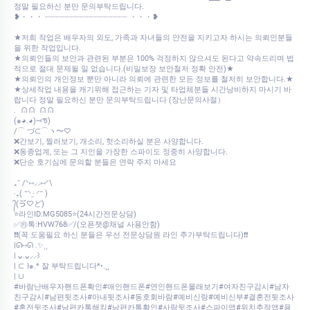
정말 필요하신 분만 문의부탁드립니다.
❥・・・ ┈┈┈┈┈┈┈┈┈┈┈┈┈┈┈┈┈ ・・・❥
★저희 작업은 배우자의 외도, 가족과 자녀들의 안전을 지키고자 하시는 의뢰인분들
을 위한 작업입니다.
★의뢰인들의 보안과 관련된 부분은 100% 걱정하지 않으셔도 된다고 약속드리며 법
적으로 절대 문제될 일 없습니다.(비밀보장 보안철저 정확 안전)★
★의뢰인의 개인정보 뿐만 아니라 의뢰에 관련한 모든 정보를 철저히 보안합니다.★
★상세작업 내용을 캐기위해 접근하는 기자 및 타업체분들 시간낭비하지 마시기 바
랍니다 정말 필요하신 분만 문의부탁드립니다 (장난문의사절）
.⠀ᕬ ᕬ⠀ᕬ ᕬ
‎(๑◕.◕)⤙ᖛ)
‎/⌒ づ⊂⌒ヽ〜♡
❌간보기, 찔러보기, 개소리, 헛소리하실 분은 사양합니다.
❌동종업계, 또는 그 지인을 가장한 스파이도 정중히 사양합니다.
❌단순 호기심에 문의할 분들은 연락 주지 마세요
₊˚ /ᐠ⑅⸝⸝⑅ᐟ\
‎‧₊( ˶◝ ·̫ ◜˶ )
‎᭄(ゔ♡ど)
⭐라인ID:MG5085⭐(24시간전문상담)
✅㉸톡:HVW768✅/(오픈챗@채널 사용안함)
❗❗(꼭 도움필요 하신 분들은 우선 전문상담원 라인 추가부탁드립니다)❗❗
|ᘏ⑅ᘏ .✨⸒⸒
| ᴗ͈.ᴗ͈⸝⸝꒱
| ⊂ ꒱๑.* 잘 부탁드립니다*•.¸¸
| ∪
#바람난배우자핸드폰확인#애인핸드폰#연인핸드폰몰래보기#여자친구감시#남자
친구감시#남편뒷조사#아내뒷조사#동호회바람#예비신랑#예비신부#결혼전뒷조사
#혼전뒷조사#남편카톡해킹#남편카톡확인#사람뒷조사#스파이앱#위치추적앱#용