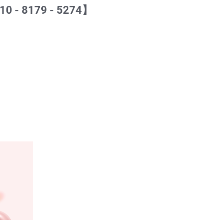
 8179 - 5274】