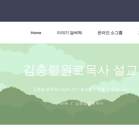
Home
이야기 담벼락
온라인 소그룹
김충렬원로목사 설교
김충렬 원로목사님의 과거 설교를 시청할 수 있습니다.
Home
/
김충렬원로목사