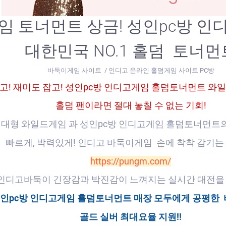
임 토너먼트 상금! 성인pc방 
대한민국 NO.1 홀덤 토너먼
바둑이게임 사이트 / 인디고 온라인 홀덤게임 사이트 PC방
고! 재미도 잡고! 성인pc방 인디고게임 홀덤토너먼트 와
홀덤 팬이라면 절대 놓칠 수 없는 기회!
대형 와일드게임 과 성인pc방 인디고게임 홀덤토너먼트의
빠르게, 박력있게! 인디고 바둑이게임 손에 착착 감기는
https://pungm.com/
인디고바둑이 긴장감과 박진감이 느껴지는 실시간 대전을
인pc방 인디고게임 홀덤토너먼트 매장 모두에게 공평한 
골드 실버 최대요율 지원!!