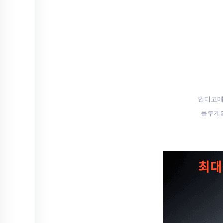
인디고매
블루게