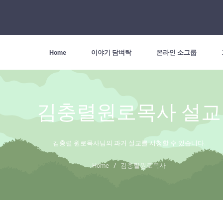
Home
이야기 담벼락
온라인 소그룹
김충렬원로목사 설교
김충렬 원로목사님의 과거 설교를 시청할 수 있습니다.
Home
/
김충렬원로목사