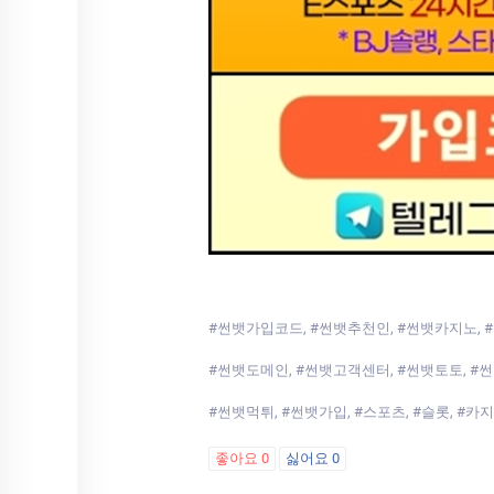
#썬뱃가입코드, #썬뱃추천인, #썬뱃카지노, 
#썬뱃도메인, #썬뱃고객센터, #썬뱃토토, #
#썬뱃먹튀, #썬뱃가입, #스포츠, #슬롯, #카
좋아요
0
싫어요
0