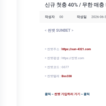
신규 첫충 40% / 무한 매충 
작성자
00
작성일
2026-06-3
<
썬뱃 SUNBET
>
= 썬뱃주소 :
https://sun-4321.com
= 썬뱃평생 : https://썬뱃.com
= 썬뱃코드 : GS77
= 썬뱃텔레 :
Bss338
클릭 ~
썬뱃 가입하러 가기
~ 클릭