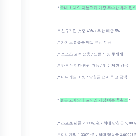
*
국내 최대의 자본력과 가장 우수한 유저 편
// 신규가입 첫충 40% / 무한 매충 5%
// 카지노 & 슬롯 매일 루징 제공
// 스포츠 고액 전용 / 모든 배팅 무제재
// 하루 무제한 환전 가능 / 횟수 제한 없음
// 미니게임 배팅 / 당첨금 업계 최고 금액
*
높은 고배당과 실시간 가장 빠른 충환전
*
// 스포츠 단폴 2,000만원 / 최대 당첨금 5,00
// 미니게임 1,000만원 / 최대 당첨금 3,000만