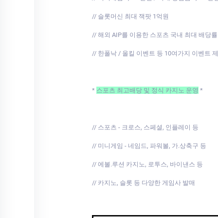
// 슬롯머신 최대 잭팟 1억원
// 해외 AIP를 이용한 스포츠 국내 최대 배당
// 한폴낙 / 올킬 이벤트 등 10여가지 이벤트 
*
스포츠 최고배당 및 정식 카지노 운영
*
// 스포츠 - 크로스, 스페셜, 인플레이 등
// 미니게임 - 네임드, 파워볼, 가.상축구 등
// 에볼.루션 카지노, 로투스, 바이낸스 등
// 카지노, 슬롯 등 다양한 게임사 발매