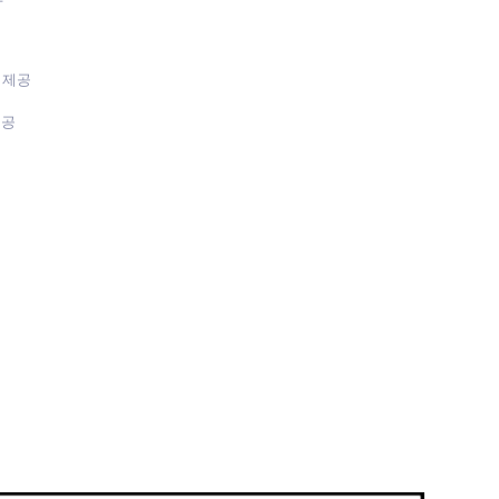
률 제공
제공