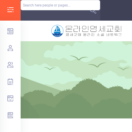
Skip
to
content