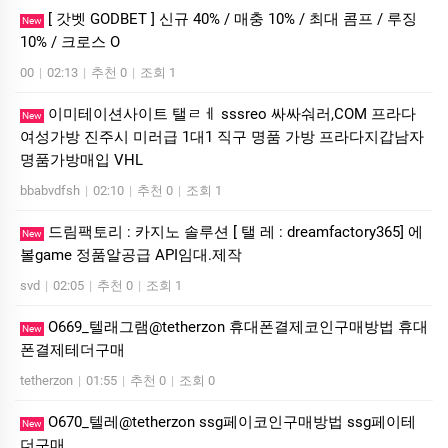
[ 갓벳 GODBET ] 신규 40% / 매충 10% / 최대 콤프 / 루징
New
10% / 크로스 O
00
|
02:13
|
추천 0
|
조회 1
이미테이션사이트 탤ㄹㅔ sssreo 싸싸숴러,COM 프라다
New
여성가방 진주시 미러급 1대1 직구 명품 가방 프라다지갑남자
명품가방매입 VHL
bbabvdfsh
|
02:10
|
추천 0
|
조회 1
드림팩토리 : 카­지노 솔­루션 [ 탤 레 : dreamfactory365] 에
New
볼game 정품알공급 API임대.제작
svd
|
02:05
|
추천 0
|
조회 1
O669_텔래그램@tetherzon 휴대폰결제코인구매방법 휴대
New
폰결제테더구매
tetherzon
|
01:55
|
추천 0
|
조회 0
O670_텔레@tetherzon ssg페이코인구매방법 ssg페이테
New
더구매