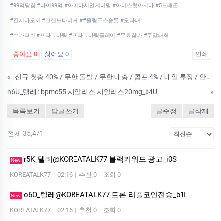
#99억당첨 #아이99억 #아이아시안게이밍 #아이스럿아시아 #5드래곤
#진지바오시 #그랜드타이거 ##올림푸스슬롯 #오라매
#슈가러쉬 #프라그마틱 #프라그마틱플레이 #무료참가 #주말대회
좋아요
0
싫어요
0
인쇄
«
신규 첫충 40% / 무한 돌발 / 무한 매충 / 콤프 4% / 매일 루징 / 안전 충&환
n6U_텔레 : bpmc55 시알리스 시알리스20mg_b4U
»
목록보기
답글쓰기
글수정
글삭제
전체 35,471
r5K_텔레@KOREATALK77 블랙키워드 광고_i0S
New
KOREATALK77
|
02:16
|
추천 0
|
조회 0
o6O_텔레@KOREATALK77 트론 리플코인전송_b1I
New
KOREATALK77
|
02:16
|
추천 0
|
조회 0