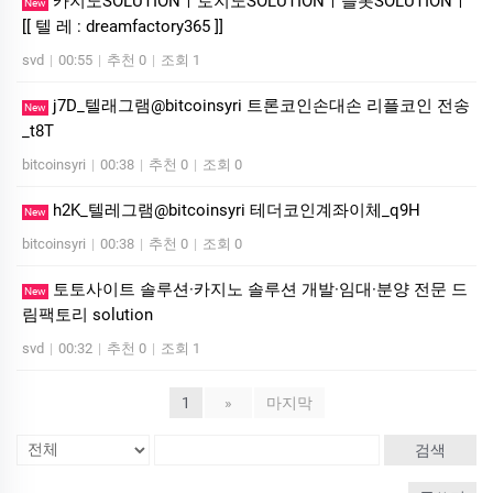
카­지노SOLUTIONㅣ토지노SOLUTIONㅣ슬롯SOLUTIONㅣ
New
[[ 텔 레 : dreamfactory365 ]]
svd
|
00:55
|
추천 0
|
조회 1
j7D_텔래그램@bitcoinsyri 트론코인손대손 리플코인 전송
New
_t8T
bitcoinsyri
|
00:38
|
추천 0
|
조회 0
h2K_텔레그램@bitcoinsyri 테더코인계좌이체_q9H
New
bitcoinsyri
|
00:38
|
추천 0
|
조회 0
토토사이트 솔루션·카지노 솔루션 개발·임대·분양 전문 드
New
림팩토리 solution
svd
|
00:32
|
추천 0
|
조회 1
1
»
마지막
검색