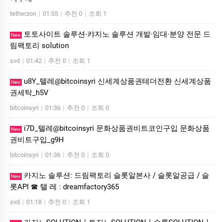
tetherzon
|
01:55
|
추천 0
|
조회 1
토­토사이트 솔루션·캬지노 솔루션 개발·임대·분양 전문 드
New
림팩토리 solution
svd
|
01:42
|
추천 0
|
조회 1
u8Y_텔레@bitcoinsyri 신세계상품권테더전환 신세계상품
New
권세탁_h5V
bitcoinsyri
|
01:36
|
추천 0
|
조회 0
i7D_텔레@bitcoinsyri 문화상품권비트코인구입 문화상품
New
권비트구입_g9H
bitcoinsyri
|
01:36
|
추천 0
|
조회 0
카지노 솔루션: 드림팩토리 슬롯알본사 / 슬롯알공급 / 슬
New
롯API ☎ 탤 레 : dreamfactory365
svd
|
01:18
|
추천 0
|
조회 1