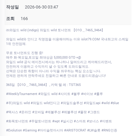
작성일
2026-06-30 03:47
조회
166
㈜와일드 wild (indigo) 와일드 wild 토너먼트 【O1O＿7465_3464】
와일드 wild와 인디고 직영점을 이용해야하는 이유 islot79.COM 국내최고의 스케일
1위 안전업체.
무료 토너먼트도 진행 중!
매주 화·목요일,토요일 최대상금 5,000,000 GTD +@
와일드 wild 공식 에이전시에서는 하나하나 알려드리고 케어해드리면서,
안전하게 이용하고 수익까지 낼 수 있도록 도와드릴게요.
선택은 단순한 취향이 아니라 수익을 좌우하는 핵심 요소입 니다.
언제든 편하게 연락주세요 친절하고 빠른 안내로 도움드리겠습니다!
365일 【O1O＿7465_3464】 , 카텩 텔 레 : TST365
#WeeklyTournament #와일드 wild #사이트 #블루 #바이브 #룰루
#주)와일드 wild #와일드 wild인디고 #와일드솔루션 #와일드api #wild #blue
#텍사스 #온라인 #모바일 #에볼루션 #레블루션 #풀팟 #그랜드
#화목토너먼트 #주말토너먼트 #wpt #실시간 #스마트 #보너스 #이벤트
#Evolution #Gaming #아이슬럿아시아 #ARISTOCRAT #LW슬롯 #RNG인증