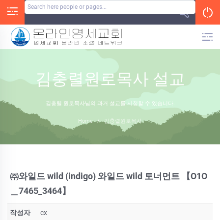
Skip
to
content
김충렬원로목사 설교
김충렬 원로목사님의 과거 설교를 시청할 수 있습니다.
Home
/
김충렬원로목사
㈜와일드 wild (indigo) 와일드 wild 토너먼트 【O1O
＿7465_3464】
작성자
cx