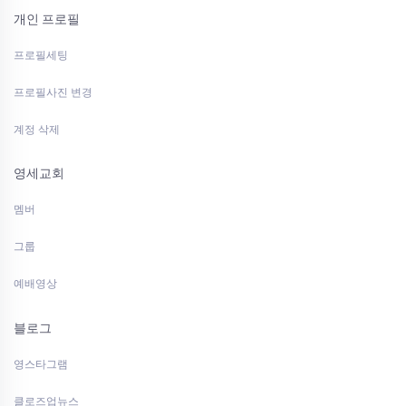
개인 프로필
프로필세팅
프로필사진 변경
계정 삭제
영세교회
멤버
그룹
예배영상
블로그
영스타그램
클로즈업뉴스