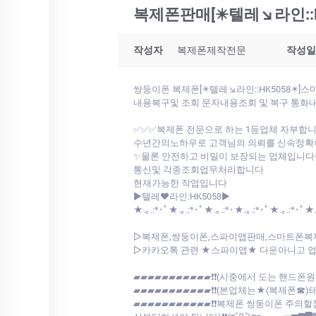
복제폰판매[✴️텔레↘라인:
작성자
복제폰제작전문
작성일
쌍둥이폰 복제폰[✴️텔레↘라인::HK5058
내용복구및 조회 문자내용조회 및 복구 통화내
✅✅✅복제폰 전문으로 하는 1등업체 자부합
수년간의노하우로 고객님의 의뢰를 신속정확
✨물론 안전하고 비밀이 보장되는 업체입니다
통신및 각종조회업무처리합니다
현재가능한 작업입니다
▶️텔레♥라인:HK5058▶️
★.｡.:*･ﾟ★.｡.:*･ﾟ★.｡.:*･★.｡.:*･ﾟ★.｡.:*･ﾟ★.
▷복제폰,쌍둥이폰,스파이앱판매,스마트폰복
▷카카오톡 관련 ★스파이앱★ 다운아니고 업계최초 저희가 개발한툴로
▰▰▰▰▰▰▰▰▰▰▰❗❗(시중에서 도는 핸드폰
▰▰▰▰▰▰▰▰▰▰▰❗❗(본업체는★(복제폰☎)
▰▰▰▰▰▰▰▰▰▰▰❗❗복제폰 쌍둥이폰 주의