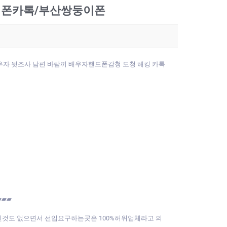
둥이폰카톡/부산쌍둥이폰
배우자 뒷조사 남편 바람끼 배우자핸드폰감청 도청 해킹 카톡
▰▰▰
적인것도 없으면서 선입요구하는곳은 100%허위업체라고 의