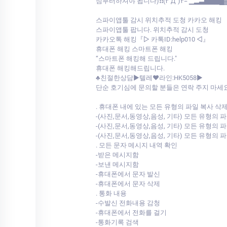
심부터하셔야 됩니다)❗❗(۳˚Д˚)۳= ▁▂▃▅▆▇█
스파이앱툴 감시 위치추적 도청 카카오 해킹
스파이앱툴 팝니다. 위치추적 감시 도청
카카오톡 해킹『▷ 카톡ID:help010 ◁』
휴대폰 해킹 스마트폰 해킹
“스마트폰 해킹해 드립니다."
휴대폰 해킹해드립니다.
♣친절한상담▶️텔레♥라인:HK5058▶️
단순 호기심에 문의할 분들은 연락 주지 마세요
. 휴대폰 내에 있는 모든 유형의 파일 복사 삭
-(사진,문서,동영상,음성, 기타) 모든 유형의
-(사진,문서,동영상,음성, 기타) 모든 유형의
-(사진,문서,동영상,음성, 기타) 모든 유형의
. 모든 문자 메시지 내역 확인
-받은 메시지함
-보낸 메시지함
-휴대폰에서 문자 발신
-휴대폰에서 문자 삭제
. 통화 내용
-수발신 전화내용 감청
-휴대폰에서 전화를 걸기
-통화기록 검색