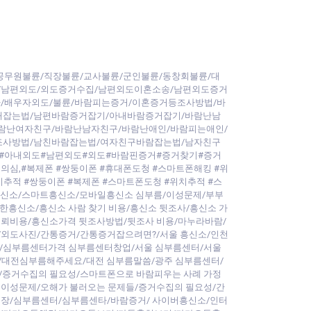
공무원불륜/직장불륜/교사불륜/군인불륜/동창회불륜/대
/남편외도/외도증거수집/남편외도이혼소송/남편외도증거
/배우자외도/불륜/바람피는증거/이혼증거등조사방법/바
내잡는법/남편바람증거잡기/아내바람증거잡기/바람난남
람난여자친구/바람난남자친구/바람난애인/바람피는애인/
조사방법/남친바람잡는법/여자친구바람잡는법/남자친구
#아내외도#남편외도#외도#바람핀증거#증거찾기#증거
의심,#복제폰 #쌍둥이폰 #휴대폰도청 #스마트폰해킹 #위
추적 #쌍둥이폰 #복제폰 #스마트폰도청 #위치추적 #스
/흥신소/스마트흥신소/모바일흥신소 심부름/이성문제/부부
한흥신소/흥신소 사람 찾기 비용/흥신소 뒷조사/흥신소 가
뢰비용/흥신소가격 뒷조사방법/뒷조사 비용/마누라바람/
/외도사진/간통증거/간통증거잡으려면?/서울 흥신소/인천
/심부름센터가격 심부름센터창업/서울 심부름센터/서울
/대전심부름해주세요/대전 심부름말씀/광주 심부름센터/
터/증거수집의 필요성/스마트폰으로 바람피우는 사례 가정
 이성문제/오해가 불러오는 문제들/증거수집의 필요성/간
장/심부름센터/심부름센타/바람증거/ 사이버흥신소/인터