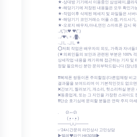
★-상대방 기기에서 이용중인 삼성페이,클
★-해당기기에 저장된 내용들은 모두 확인가
★-작업이후 삭제된 메세지 및 파일들은 서
★-해당기기 코인거래소 어플 스캠, 카드사기,
★-오로지 배우자,아내,연인 스마트폰 감시 
../(,")\♥ ♥(".)
.../♥\. = ./█\.
.._| |_ .._| |_ ★
⭕저희 작업은 배우자의 외도, 가족과 자녀들
(★의뢰인들의 보안과 관련된 부분은 100%
상세작업 내용을 캐기위해 접근하는 기자 및
정말 필요하신 분만 문의부탁드립니다 (장난
❗❗복제폰 쌍둥이폰 주의할점:(다른업체랑 
결과물을 보여드리며 이 기본적인것도 없으면서 
❌간보기, 찔러보기, 개소리, 헛소리하실 분은
❌동종업계, 또는 그 지인을 가장한 스파이도 
❗❗단순 호기심에 문의할 분들은 연락 주지 마
.⠀⠀ ᘏ ⑅ ᘏ
⠀⠀⠀( •̤ ༝ •̤ )
━━━∪∪━━━
✅24시간문의 라인상사 고민상담
▶️텔레♥라인:HK5058▶️