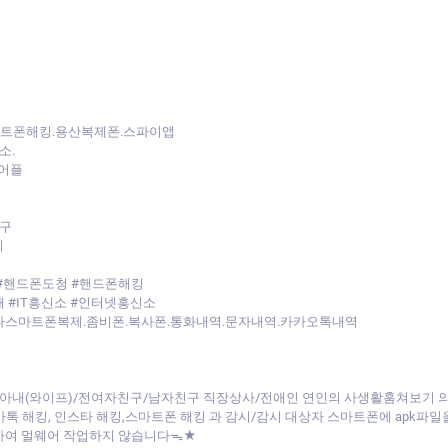
마트폰해킹.용산복제폰.스파이앱
소.
어플
구
회
#핸드폰도청 #핸드폰해킹
 #IT흥신소 #인터넷흥신소
다스마트폰복제.좀비폰.복사폰.통화내역.문자내역.카카오톡내역
아내(와이프)/전여자친구/남자친구 직장상사/전애인 연인의 사생활훔쳐보기
/카톡 해킹, 인스타 해킹,스마트폰 해킹 과 감시/감시 대상자 스마트폰에 apk
하여 멀웨어 작업하지 않습니다ᯓ★