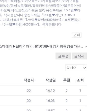
/카카오톡해킹/카카오톡보기/카톡훔쳐보기/카카오톡훔
화녹취/음성녹음/몰카/몰래카메라/바람증거/불륜증거/이
카카오톡 해킹,도청,스마트폰 도청 용산복제폰『▷⭐텔♥라
◁』복제폰팝니다 용산복제폰『▷⭐텔♥라인:HK5058⭐
니다 용산복제폰『▷⭐텔♥라인:HK5058⭐◁』복제폰팝니
『▷⭐텔♥라인:HK5058⭐◁』복제폰팝니다
인쇄
여자친구카톡해킹,인스타해킹▶️텔레↗라인:HK5058▶️해킹의뢰해킹툴다운로드/해킹의뢰비용
»
글수정
글삭제
작성자
작성일
추천
조회
00
16:10
0
1
00
16:03
0
1
00
15:57
0
1