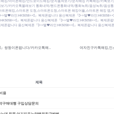
폰해킹/아이폰해킹/안드로이드해킹/문자훔쳐보기/문자해킹 카톡해킹/카톡보기
보기/카카오톡몰래보기 통화내역/핸드폰통화내역/통화녹취/음성녹취/음성통
마트폰해킹,스마트폰 도청,스마트폰도청,스마트폰 해킹어플,스마트폰 해킹 앱,
▷⭐텔♥라인:HK5058⭐◁』복제폰팝니다 용산복제폰『▷⭐텔♥라인:HK5058⭐
K5058⭐◁』복제폰팝니다 용산복제폰『▷⭐텔♥라인:HK5058⭐◁』복제폰팝
』복제폰팝니다 용산복제폰『▷⭐텔♥라인:HK5058⭐◁』복제폰팝니다 용산복제폰
▅▃▂▁❤ 복제폰『▷⭐카톡ID:help010⭐◁』쌍둥이폰팝니다/카카오톡해킹 카톡해킹 위치추적❤▁▂▃▅■ 복제폰/쌍둥이폰팝니다.카카오톡해킹 카톡해킹◆ 카톡해킹스마트폰해킹위치주적실시간위치추적◆ 스마트폰복제,카톡내역조회,카톡해킹,삭
제목
절비용
산약구매대행 구입상담문의
하는데 질문 아기지우는약해외직구방법