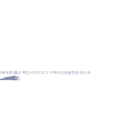
앱(복제폰)툴은 확인시켜드리고 구매하신분들한텐 테스트
▂▃▅▆▇█▓▒