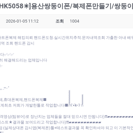
:HK5058✴️]용산쌍둥이폰/복제폰만들기/쌍
2026-01-05 11:12
조회
1004
✴️]스마트폰복제 해킹의뢰 핸드폰도청.실시간위치추적.문자내역조회 가출한 아내 
역 조회 핸드폰 감시
니다✅✅✅
히 해결해드리는 업체입니다
✨
｡.:*･ﾟ
제,휴대폰복제,핸드폰복제■
 작업합니다■ก็็็็็็็็็็็็็ʕ•͡ᴥ•ʔ ก้้้้้้้้้้้
원격영상(팀뷰어)로 장난치는 업체들을 절대 믿으시면 안됩니다)❗❗▰▰▰▰▰▰▰▰
테스트★결과물 보여드리고 작업합니다)❗❗▰▰▰▰▰▰▰▰▰▰▰
할점:(실제상대폰 감시앱(복제폰)툴+테스트결과물 꼭 확인하셔야 되고 이 기본