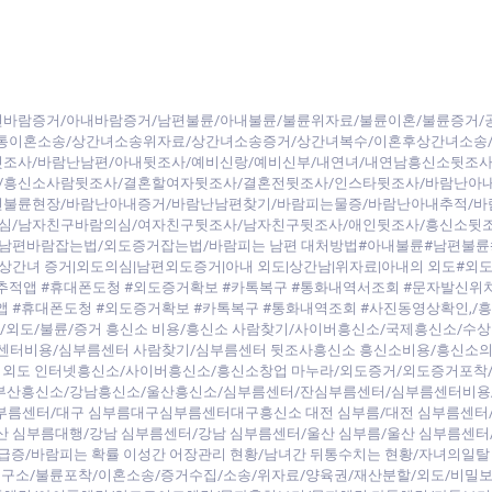
바람증거/아내바람증거/남편불륜/아내불륜/불륜위자료/불륜이혼/불륜증거/
간통이혼소송/상간녀소송위자료/상간녀소송증거/상간녀복수/이혼후상간녀소송
조사/바람난남편/아내뒷조사/예비신랑/예비신부/내연녀/내연남흥신소뒷조사
/흥신소사람뒷조사/결혼할여자뒷조사/결혼전뒷조사/인스타뒷조사/바람난아
편불륜현장/바람난아내증거/바람난남편찾기/바람피는물증/바람난아내추적/바
심/남자친구바람의심/여자친구뒷조사/남자친구뒷조사/애인뒷조사/흥신소뒷
남편바람잡는법/외도증거잡는법/바람피는 남편 대처방법#아내불륜#남편불륜
상간녀 증거|외도의심|남편외도증거|아내 외도|상간남|위자료|아내의 외도#외도
추적앱 #휴대폰도청 #외도증거확보 #카톡복구 #통화내역서조회 #문자발신위치
앱 #휴대폰도청 #외도증거확보 #카톡복구 #통화내역조회 #사진동영상확인,
/외도/불륜/증거 흥신소 비용/흥신소 사람찾기/사이버흥신소/국제흥신소/수상
름센터비용/심부름센터 사람찾기/심부름센터 뒷조사흥신소 흥신소비용/흥신소의
의 외도 인터넷흥신소/사이버흥신소/흥신소창업 마누라/외도증거/외도증거포착
부산흥신소/강남흥신소/울산흥신소/심부름센터/잔심부름센터/심부름센터비용
심부름센터/대구 심부름대구심부름센터대구흥신소 대전 심부름/대전 심부름센터
부산 심부름대행/강남 심부름센터/강남 심부름센터/울산 심부름/울산 심부름센
 급증/바람피는 확률 이성간 어장관리 현황/남녀간 뒤통수치는 현황/자녀의일탈
구소/불륜포착/이혼소송/증거수집/소송/위자료/양육권/재산분할/외도/비밀보