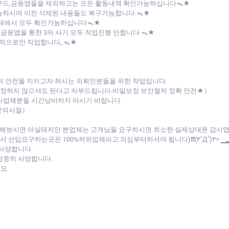
라우드,금융앱들을 제외하고는 모든 활동내역 확인가능하십니다ᯓ★
능하시며 이전 삭제된 내용들도 복구가능합니다.ᯓ★
버내에서 모두 확인가능하십니다ᯓ★
 금융앱을 통한 3자 사기 모두 작업진행 안합니다.ᯓ★
목적으로만 작업합니다,.ᯓ★
의 안전을 지키고자 하시는 의뢰인분들을 위한 작업입니다.
 걱정하지 않으셔도 된다고 자부드립니다.비밀보장 보안철저 정확 안전★）
 타업체분들 시간낭비하지 마시기 바랍니다
문의사절）
비교해보시면 아실테지만 본업체는 고개님들 요구하시면 최소한 실제상대폰 감시
선입요구하는곳은 100%허위업체라고 의심부터하셔야 됩니다)❗❗(۳˚Д˚)۳= ▁
 사양합니다.
정중히 사양합니다.
세요