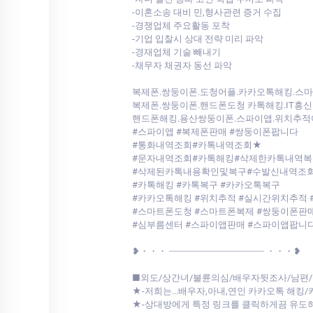
-이혼소송 대비 민,형사관련 증거 수집
-경쟁업체 주요활동 포착
-기업 입찰시 상대 전략 미리 파악
-경재업체 기술 빼내기
-채무자 채권자 동선 파악
복제폰.쌍둥이폰.도청어플.카카오톡해킹.스
복제폰.쌍둥이폰.핸드폰도청 카톡해킹.IT흥신
핸드폰해킹.용산쌍둥이폰.스파이앱.위치추적
#스파이앱 #복제폰판매 #쌍둥이폰팝니다
#통화내역조회#카톡내역조회★
#문자내역조회#카톡해킹#삭제한카톡내역복
#삭제된카톡내용확인및복구#수발신내역조
#카톡해킹 #카톡복구 #카카오톡복구
#카카오톡해킹 #위치추적 #실시간위치추적 
#스마트폰도청 #스마트폰복제 #쌍둥이폰판매
#심부름센터 #스파이앱판매 #스파이앱팝니
❥・・・ ┈┈┈┈┈┈┈┈┈┈┈┈┈┈┈┈┈ ・・・❥
■외도/상간녀/불륜의심/배우자뒷조사/남편/
★-저희는...배우자,아내,연인 카카오톡 해킹
★-상대방에게 특정 링크를 클릭하게끔 유도