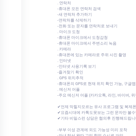
. 연락처
-휴대폰 모든 연락처 검색
-새 연락처 추가하기
-연락처를 삭제하기
-전화 또는 문자를 연락처로 보내기
. 마이크 도청
-휴대폰 마이크에서 도청감청
-휴대폰 마이크에서 주변소리 녹음
. 카메라
-휴대폰에 있는 카메라로 주위 사진 촬영
. 인터넷
-인터넷 사용기록 보기
-즐겨찾기 확인
. GPS 위치추적
-휴대폰의 GPS로 현재 위치 확인 가능, 구글맵
. 메신저 어플
-주요 메신저 어플 (카카오톡, 라인, 바이버, 
✔언제 막힐지모르는 유사 프로그램 및 복제
✔요즘시대에 카톡도못보는 그런 문자만 볼수
✔기타 비밀스런 상담은 협의후 진행해드립니
-부부 이성 관계에 외도 가능성 미리 포착
-자녀 탈선 왕따 고민 학업 수시로 파악