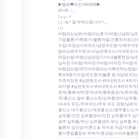
▶️텔레♥라인:HK5058▶️
|ᘏ⑅ᘏ .✨⸒⸒
| ᴗ͈.ᴗ͈⸝⸝꒱
| ⊂ ꒱๑.* 잘 부탁드립니다*•.¸¸
| ∪
바람피는남편/바람피는증거/바람난남편/남편
기업불륜/카톡증거/불륜처벌/간통위자료/
수집/직장상사와외도/남편외도증거/배우자뒷
람피는배우자뒷조사/남편뒷조사/아내뒷조사
편잡는법/바람난남편잡기/아내불륜현장/남
남자친구바람/여자친구바람/여자친구바람의
바람잡는법/애인이바람피는지확인하는방법/
확보#증거수집|외도증거|불륜 증거|남편외도|
치추적전문 #남편뒷조사 #아내뒷조사 #위치
파이앱 #남편뒷조사 #아내뒷조사 #위치추적
문제/통화내역/문자내역/통화음성/녹취/바람
격/흥신소 알바 흥신소란/심부름센터/심부
아내의 외도/주부외도/주부 외도 경험/남편
흥신소 대구흥신소/대전흥신소/광주흥신소/
심부름/인천 심부름센터/인천 심부름대구 
광주 심부름/부산 심부름센터 부산 심부름 
불륜의 심각성/이혼소송 위자료 지급/이혼율
통이혼법률정보 부부/이혼상담/스마트불륜연