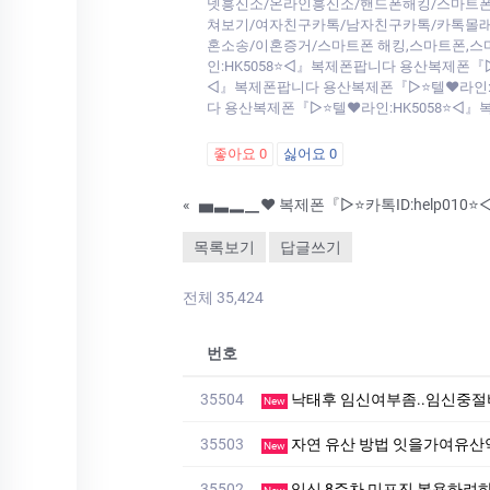
넷흥신소/온라인흥신소/핸드폰해킹/스마트
쳐보기/여자친구카톡/남자친구카톡/카톡몰래
혼소송/이혼증거/스마트폰 해킹,스마트폰,스
인:HK5058⭐◁』복제폰팝니다 용산복제폰『
◁』복제폰팝니다 용산복제폰『▷⭐텔♥라인:H
다 용산복제폰『▷⭐텔♥라인:HK5058⭐◁
좋아요
0
싫어요
0
«
목록보기
답글쓰기
전체 35,424
번호
35504
낙태후 임신여부좀..임신중
New
35503
자연 유산 방법 잇을가여유
New
35502
임신 8주차 미프진 복용하려