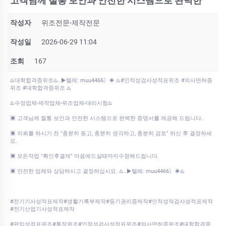
고객님께 철통 보안과 안전한 시스템으로 완벽한
작성자
위조전문-제작전문
작성일
2026-06-29 11:04
조회
167
♨️대학합격증위조♨️..▶텔레: muu4466〗◈ ♨️#인적성검사성적표위조 #의사면허증
위조 #대학합격증위조 ♨️
♨️수정업체-제작업체-위조업체-대리시험♨️
▣ 고객님께 철통 보안과 안전한 시스템으로 완벽한 증명서를 제공해 드립니다.
▣ 의뢰를 하시기 전 "충분히 듣고, 충분히 생각하고, 충분히 검토" 하신 후 결정하세
요.
▣ 모든작업 "확인후결제" 마음에드실때까지수정해드립니다.
▣ 안전한 업체와 상담하시고 결정하십시요. ♨️..▶텔레: muu4466〗◈♨️
#전기기사성적표제작#생활기록부제작#등기권리증제작#인적성적검사성적표제작
#전기산업기사성적표제작
#편입성적표위조#통장위조#인적성검사성적표위조#의사면허증위조#대학합격증