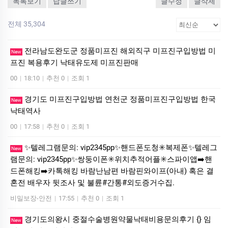
목록보기
답글쓰기
글수정
글삭제
전체 35,304
전라남도완도군 정품미프진 해외직구 미프진구입방법 미
New
프진 복용후기 낙­태유도제 미­프진판매
00
|
18:10
|
추천 0
|
조회 1
경기도 미프진구입방법 연천군 정품미프진구입방법 한국
New
낙­태역사
00
|
17:58
|
추천 0
|
조회 1
✨텔레그램문의: vip2345pp✨핸드폰도청✳️복제폰✨텔레그
New
램문의: vip2345pp✨쌍둥이폰✳️위치추적어플✳️스파이앱➡️핸
드폰해킹➡️카톡해킹 바람난남편 바람핀와이프(아내) 혹은 결
혼전 배우자 뒷조사 및 불륜#간통#외도증거수집.
비밀보장-안전
|
17:55
|
추천 0
|
조회 1
경기도의왕시 중절수술병원약물낙태비용문의후기 {} 임
New