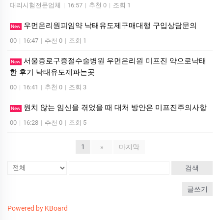
대리시험전문업체
|
16:57
|
추천 0
|
조회 1
우먼온리원피임약 낙태유도제구매대행 구입상담문의
New
00
|
16:47
|
추천 0
|
조회 1
서울종로구중절수술병원 우먼온리원 미프진 약으로낙태
New
한 후기 낙­태유도제파는곳
00
|
16:41
|
추천 0
|
조회 3
원치 않는 임신을 겪었을 때 대처 방안은 미­프진주의사항
New
00
|
16:28
|
추천 0
|
조회 5
1
»
마지막
검색
글쓰기
Powered by KBoard