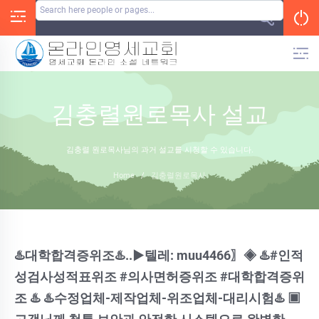
Skip
to
content
김충렬원로목사 설교
김충렬 원로목사님의 과거 설교를 시청할 수 있습니다.
Home
/
김충렬원로목사
♨️대학합격증위조♨️..▶텔레: muu4466〗◈ ♨️#인적
성검사성적표위조 #의사면허증위조 #대학합격증위
조 ♨️ ♨️수정업체-제작업체-위조업체-대리시험♨️ ▣