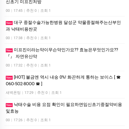
신초기 미­프진처방
00
|
17:45
|
추천 0
|
조회 1
대구 중절수술가능한병원 달성군 약물중절해주는산부인
New
과 낙­태비용싼곳
00
|
17:38
|
추천 0
|
조회 1
미프진이라는약이무슨약인가요?? 효능은무엇인가요??
New
『』 자연유산약
00
|
17:32
|
추천 0
|
조회 1
[HOT] 불금엔 역시 내숭 0%! 화끈하게 통하는 보이스 [ ☎
New
O6O-5O2-8OOO ☎ ]
새벽폰팅
|
17:29
|
추천 0
|
조회 1
낙태수술 비용 요점 확인이 필요하면임신초기중절약비용
New
및효능
00
|
17:26
|
추천 0
|
조회 1