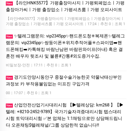
【라인HNK5577】가평출장마사지ㅣ가평퇴폐업소ㅣ가평
New
출장아가씨ㅣ가평 출장업소ㅣ가평셔츠룸ㅣ가평 오피사이트
【라인HNK5577】가평출장마사지ㅣ가평퇴폐업소ㅣ가평출장아가씨ㅣ
가평 출장업소ㅣ가평셔츠룸ㅣ가평 오피사이트
|
17:24
|
추천 0
|
조회 1
✨텔레그램문의: vip2345pp✨핸드폰도청✳️복제폰✨텔레그
New
램문의: vip2345pp✨쌍둥이폰✳️위치추적어플✳️스파이앱➡️핸
드폰해킹➡️카톡해킹 바람난남편 바람핀와이프(아내) 혹은 결
혼전 배우자 뒷조사 및 불륜#간통#외도증거수집.
비밀보장-안전
|
17:11
|
추천 0
|
조회 1
경기도안양시동안구 중절수술가능한곳 약물낙태산부인
New
과정보 카 부작용불임없는 미프진 구입가격
00
|
17:07
|
추천 0
|
조회 1
산업안전산업기사대리시험 【▶텔레상담: km268 】【▶
New
텔레: +8210-2452-9789】국가기술자격증대리시험 텝스대리
시험 토익대리시험 ✅본 업체는 1:1채팅으로만 상담해드립니
다 오픈채팅$텔레채널/그룹 상담한적 없습니다!!