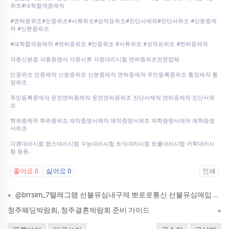
위조#대학합격증제작
#면허증위조#민증위조#서류위조#성적표위조#진단서제작#진단서위조 #신분증제
작 #신분증위조
#대학합격증제작 #면허증위조 #민증위조 #서류위조 #성적표위조 #면허증제작
각종신분증 각종증명서 각종서류 각종대리시험 면허증위조전문업체
민증위조 민증제작 신분증위조 신분증제작 면허증제작 주민등록증위조 통장제작 통
장위조
주민등록증제작 운전면허증제작 운전면허증위조 진단서제작 면허증제작 진단서위
조
학위증제작 학위증위조 재직증명서제작 재직증명서위조 재학증명서제작 재학증명
서위조
각종대리시험 텝스대리시험 수능대리시험 토익대리시험 토플대리시험 어학대리시
험 등등...
좋아요
0
싫어요
0
인쇄
«
@brrsim_7텔레그램 선불유심내구제 뽀로로통신 선불유심매입 급전 주부소액내구제추천 선불유심개통매입 저신용자비상금소액급전 선불유심구매
청주웨딩박람회, 청주결혼박람회 준비 가이드
»