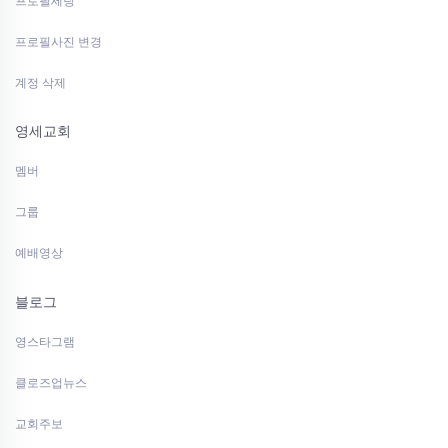
프로필세팅
프로필사진 변경
계정 삭제
영세교회
멤버
그룹
예배영상
블로그
영스타그램
클로즈업뉴스
교회주보