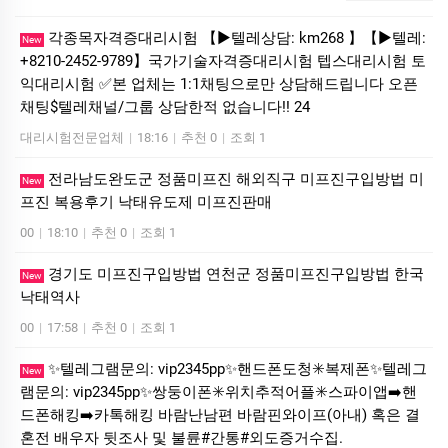
각종목자격증대리시험 【▶텔레상담: km268 】【▶텔레:
New
+8210-2452-9789】국가기술자격증대리시험 텝스대리시험 토
익대리시험 ✅본 업체는 1:1채팅으로만 상담해드립니다 오픈
채팅$텔레채널/그룹 상담한적 없습니다!! 24
대리시험전문업체
|
18:16
|
추천 0
|
조회 1
전라남도완도군 정품미프진 해외직구 미프진구입방법 미
New
프진 복용후기 낙­태유도제 미­프진판매
00
|
18:10
|
추천 0
|
조회 1
경기도 미프진구입방법 연천군 정품미프진구입방법 한국
New
낙­태역사
00
|
17:58
|
추천 0
|
조회 1
✨텔레그램문의: vip2345pp✨핸드폰도청✳️복제폰✨텔레그
New
램문의: vip2345pp✨쌍둥이폰✳️위치추적어플✳️스파이앱➡️핸
드폰해킹➡️카톡해킹 바람난남편 바람핀와이프(아내) 혹은 결
혼전 배우자 뒷조사 및 불륜#간통#외도증거수집.