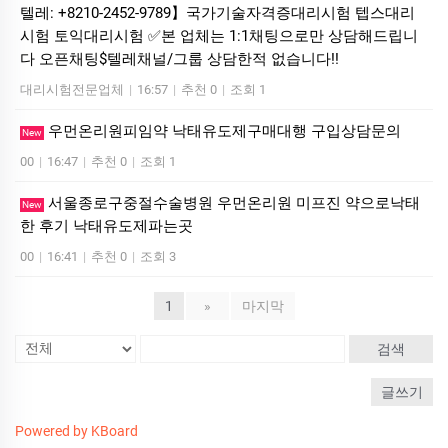
텔레: +8210-2452-9789】국가기술자격증대리시험 텝스대리
시험 토익대리시험 ✅본 업체는 1:1채팅으로만 상담해드립니
다 오픈채팅$텔레채널/그룹 상담한적 없습니다!!
대리시험전문업체
|
16:57
|
추천 0
|
조회 1
우먼온리원피임약 낙태유도제구매대행 구입상담문의
New
00
|
16:47
|
추천 0
|
조회 1
서울종로구중절수술병원 우먼온리원 미프진 약으로낙태
New
한 후기 낙­태유도제파는곳
00
|
16:41
|
추천 0
|
조회 3
1
»
마지막
검색
글쓰기
Powered by KBoard