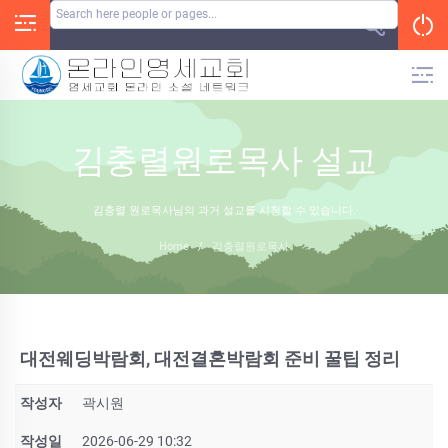
Skip
to
content
김충렬원로목사 설교
김충렬 원로목사님의 과거 설교를 시청할 수 있습니다.
Home
/
김충렬원로목사
대전웨딩박람회, 대전결혼박람회 준비 꿀팁 정리
작성자
곽시원
작성일
2026-06-29 10:32