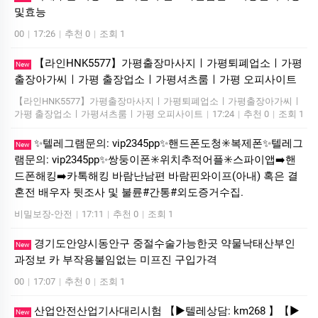
및효능
00
|
17:26
|
추천 0
|
조회 1
【라인HNK5577】가평출장마사지ㅣ가평퇴폐업소ㅣ가평
New
출장아가씨ㅣ가평 출장업소ㅣ가평셔츠룸ㅣ가평 오피사이트
【라인HNK5577】가평출장마사지ㅣ가평퇴폐업소ㅣ가평출장아가씨ㅣ
가평 출장업소ㅣ가평셔츠룸ㅣ가평 오피사이트
|
17:24
|
추천 0
|
조회 1
✨텔레그램문의: vip2345pp✨핸드폰도청✳️복제폰✨텔레그
New
램문의: vip2345pp✨쌍둥이폰✳️위치추적어플✳️스파이앱➡️핸
드폰해킹➡️카톡해킹 바람난남편 바람핀와이프(아내) 혹은 결
혼전 배우자 뒷조사 및 불륜#간통#외도증거수집.
비밀보장-안전
|
17:11
|
추천 0
|
조회 1
경기도안양시동안구 중절수술가능한곳 약물낙태산부인
New
과정보 카 부작용불임없는 미프진 구입가격
00
|
17:07
|
추천 0
|
조회 1
산업안전산업기사대리시험 【▶텔레상담: km268 】【▶
New