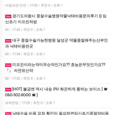
비밀보장-안전
|
17:55
|
추천 0
|
조회 1
경기도의왕시 중절수술병원약물낙태비용문의후기 {} 임
New
신초기 미­프진처방
00
|
17:45
|
추천 0
|
조회 1
대구 중절수술가능한병원 달성군 약물중절해주는산부인
New
과 낙­태비용싼곳
00
|
17:38
|
추천 0
|
조회 1
미프진이라는약이무슨약인가요?? 효능은무엇인가요??
New
『』 자연유산약
00
|
17:32
|
추천 0
|
조회 1
[HOT] 불금엔 역시 내숭 0%! 화끈하게 통하는 보이스 [ ☎
New
O6O-5O2-8OOO ☎ ]
새벽폰팅
|
17:29
|
추천 0
|
조회 1
낙태수술 비용 요점 확인이 필요하면임신초기중절약비용
New