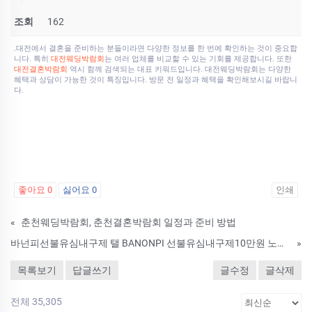
조회
162
.대전에서 결혼을 준비하는 분들이라면 다양한 정보를 한 번에 확인하는 것이 중요합
니다. 특히
대전웨딩박람회
는 여러 업체를 비교할 수 있는 기회를 제공합니다. 또한
대전결혼박람회
역시 함께 검색되는 대표 키워드입니다. 대전웨딩박람회는 다양한
혜택과 상담이 가능한 것이 특징입니다. 방문 전 일정과 혜택을 확인해보시길 바랍니
다.
좋아요
0
싫어요
0
인쇄
«
춘천웨딩박람회, 춘천결혼박람회 일정과 준비 방법
바넌피선불유심내구제 탤 BANONPI 선불유심내구제10만원 노원구 무피해 무사고 유심매입업체 연체자비상금대출 정부긴급생활자금 QVD
»
목록보기
답글쓰기
글수정
글삭제
전체 35,305