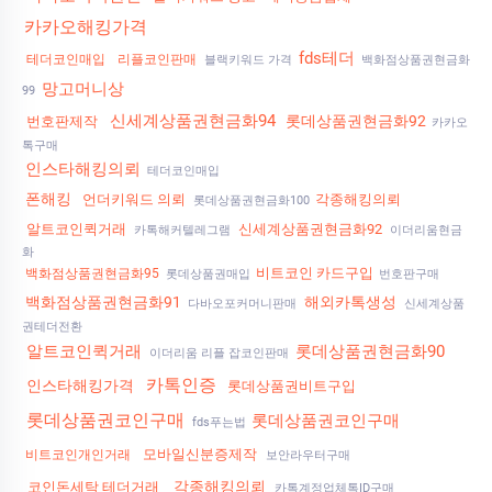
카카오해킹가격
fds테더
테더코인매입
리플코인판매
블랙키워드 가격
백화점상품권현금화
망고머니상
99
신세계상품권현금화94
롯데상품권현금화92
번호판제작
카카오
톡구매
인스타해킹의뢰
테더코인매입
폰해킹
언더키워드 의뢰
각종해킹의뢰
롯데상품권현금화100
알트코인퀵거래
신세계상품권현금화92
카톡해커텔레그램
이더리움현금
화
비트코인 카드구입
백화점상품권현금화95
롯데상품권매입
번호판구매
백화점상품권현금화91
해외카톡생성
다바오포커머니판매
신세계상품
권테더전환
알트코인퀵거래
롯데상품권현금화90
이더리움 리플 잡코인판매
카톡인증
인스타해킹가격
롯데상품권비트구입
롯데상품권코인구매
롯데상품권코인구매
fds푸는법
모바일신분증제작
비트코인개인거래
보안라우터구매
각종해킹의뢰
코인돈세탁 테더거래
카톡계정업체톡ID구매