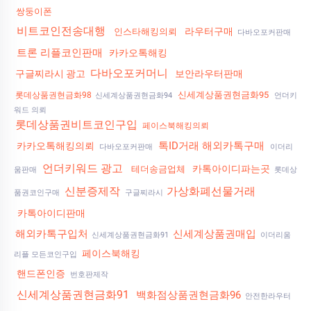
쌍둥이폰
비트코인전송대행
라우터구매
인스타해킹의뢰
다바오포커판매
트론 리플코인판매
카카오톡해킹
다바오포커머니
구글찌라시 광고
보안라우터판매
신세계상품권현금화95
롯데상품권현금화98
신세계상품권현금화94
언더키
워드 의뢰
롯데상품권비트코인구입
페이스북해킹의뢰
톡ID거래 해외카톡구매
카카오톡해킹의뢰
다바오포커판매
이더리
언더키워드 광고
카톡아이디파는곳
테더송금업체
움판매
롯데상
신분증제작
가상화폐선물거래
품권코인구매
구글찌라시
카톡아이디판매
해외카톡구입처
신세계상품권매입
신세계상품권현금화91
이더리움
페이스북해킹
리플 모든코인구입
핸드폰인증
번호판제작
신세계상품권현금화91
백화점상품권현금화96
안전한라우터