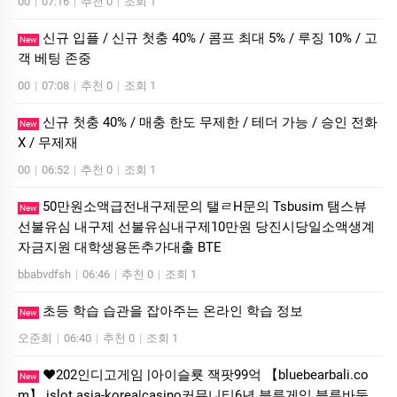
00
|
07:16
|
추천 0
|
조회 1
신규 입플 / 신규 첫충 40% / 콤프 최대 5% / 루징 10% / 고
New
객 베팅 존중
00
|
07:08
|
추천 0
|
조회 1
신규 첫충 40% / 매충 한도 무제한 / 테더 가능 / 승인 전화
New
X / 무제재
00
|
06:52
|
추천 0
|
조회 1
50만원소액급전내구제문의 탤ㄹH문의 Tsbusim 탬스뷰
New
선불유심 내구제 선불유심내구제10만원 당진시당일소액생계
자금지원 대학생용돈추가대출 BTE
bbabvdfsh
|
06:46
|
추천 0
|
조회 1
초등 학습 습관을 잡아주는 온라인 학습 정보
New
오준희
|
06:40
|
추천 0
|
조회 1
❤️202인디­고게임 |아이슬룟 잭­팟99억 【bluebearbali.co
New
m】 is­lot asia-korea|casino커뮤니티6년 블루게­임 블루바­둑