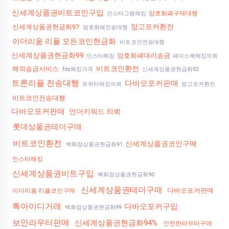
신세계상품권비트코인구입
암호화폐구매대행
인스타그램해킹
망고포커환전
신세계상품권현금화97
암호화폐전송대행
이더리움 리플 모든코인현금화
비트코인전송대행
신세계상품권현금화99
암호화폐대리송금
인스타해킹
페이스북해킹의뢰
비트코인환전
해외송금서비스
fds해킹가격
신세계상품권현금화92
트론리플 전송대행
다바오포커판매
트위터해킹의뢰
망고포커환전
비트코인전송대행
다바오포커판매
언더키워드 의뢰
롯데상품권테더구매
비트코인환전
신세계상품권코인구매
백화점상품권현금화91
인스타해킹
신세계상품권비트구입
백화점상품권현금화90
신세계상품권테더구매
다바오포커판매
이더리움 리플코인구매
톡아이디거래
다바오포커구입
백화점상품권현금화99
보안라우터판매
신세계상품권현금화94%
안전한라우터구매