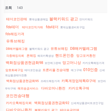
조회
143
블랙키워드 광고
테더코인판매
롯데상품권매입
언더키워드
fds테더
fds테더
테더코인직거래
롯데상품권비트구입
fds해킹가격
유튜브해킹
DB해커텔레그램
유튜브해킹
DB해커텔레그램
블랙키워드 광고
핸드폰인증
폰해킹
망고포커환전
각종해킹의뢰
해외카톡생성
백화점상품권현금화98
망고머니상
보안에그판매
카카오톡해킹가격
010인증
트론리플 전송대행
암호화폐구입
테더코인송금
에그구매
신세
계상품권테더전환
카톡계정업체톡ID구매
백화점상품권현금화95
쓰레드해킹가격
보안라
다바오머니환전
카카오톡구매
해외송금서비스
우터구매
코인전송대행
백화점상품권현금화92
카카오톡해킹의뢰
신세계상품권비트코인구입
다바오머니환전
블랙키워드 광고
테더송금업체