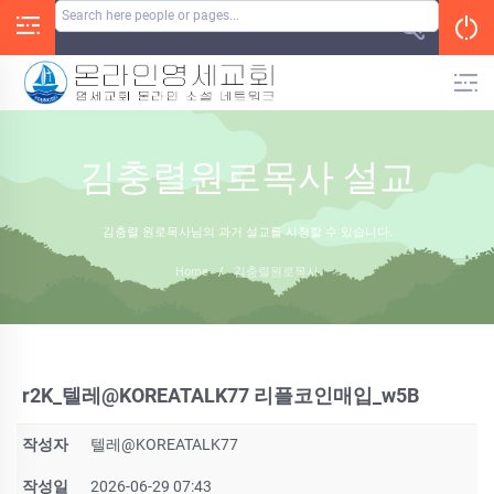
Skip
to
content
김충렬원로목사 설교
김충렬 원로목사님의 과거 설교를 시청할 수 있습니다.
Home
/
김충렬원로목사
r2K_텔레@KOREATALK77 리플코인매입_w5B
작성자
텔레@KOREATALK77
작성일
2026-06-29 07:43