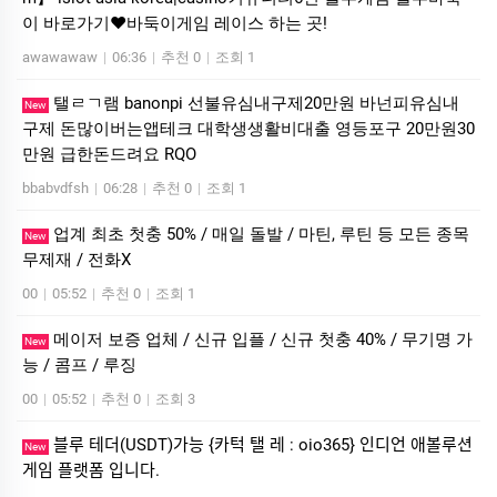
이 바로가기❤️바­둑이게­임 레이스 하는 곳!
awawawaw
|
06:36
|
추천 0
|
조회 1
탤ㄹㄱ램 banonpi 선불유심내구제20만원 바넌피유심내
New
구제 돈많이버는앱테크 대학생생활비대출 영등포구 20만원30
만원 급한돈드려요 RQO
bbabvdfsh
|
06:28
|
추천 0
|
조회 1
업계 최초 첫충 50% / 매일 돌발 / 마틴, 루틴 등 모든 종목
New
무제재 / 전화X
00
|
05:52
|
추천 0
|
조회 1
메이저 보증 업체 / 신규 입플 / 신규 첫충 40% / 무기명 가
New
능 / 콤프 / 루징
00
|
05:52
|
추천 0
|
조회 3
블루 테더(USDT)가능 {카턱 탤 레 : oio365} 인디언 애볼루션
New
게임 플랫폼 입니다.