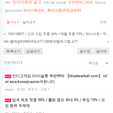
언더키워드 광고
안전한에그판매
판매
트론리플 전송대행
백화점상
롯데상품권현금화92
해외카톡판매
품권현금화94
좋아요
0
싫어요
0
인쇄
«
10X10BET / 신규 가입 첫충 20% / 매월 첫충 10% / 캐시아웃 / 무제재
x0I_텔레@KOREATALK77 DB해커텔레그램_s7T
»
목록보기
답글쓰기
글수정
글삭제
전체 35,219
인디­고게임 |아이슬룟 잭­팟99억 【bluebearbali.com】 is­l
New
ot asia-korea|casino커뮤니티
awaw
|
07:43
|
추천 0
|
조회 1
업계 최초 첫충 50% / 롤링 콤프 최대 5% / 루징 15% / 모
New
든 종목 무제재