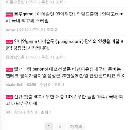
이묠수욤란
|
05:29
|
추천 0
|
조회 1
블루game | 아이슬럿 99억젝팟 | 와일드홀뎜 | 인디­고gam
New
e | 국내 최고의 스케일
awaw
|
05:10
|
추천 0
|
조회 2
인디언game 아이슬롯 { pungm.com } 당신의 인생을 바꿀 9
New
9억 당첨금! 시작됩니다.
쥰앙럄엉촐
|
05:00
|
추천 0
|
조회 1
탤ㄹㄱ램 banonpi 대포선불폰 바넌피유심내구제 돈버는
New
앱테크 생계자금지원 음성군 20만원30만원 급한돈드려요 YLK
bbabvdfsh
|
03:58
|
추천 0
|
조회 1
신규 첫충 40% / 무한 매충 10% / 무한 돌발 15% / 국내 최
New
고 배당 / 무제재
00
|
03:56
|
추천 0
|
조회 1
1
»
마지막