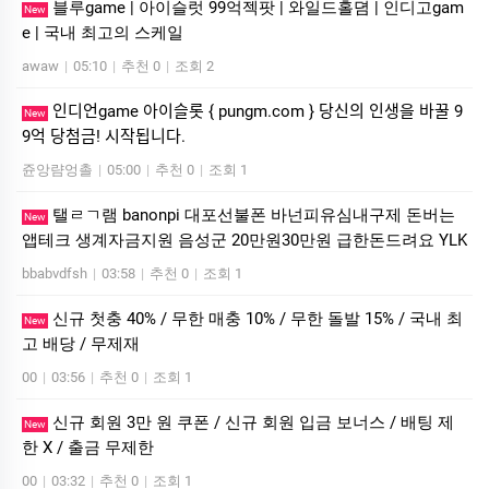
블루game | 아이슬럿 99억젝팟 | 와일드홀뎜 | 인디­고gam
New
e | 국내 최고의 스케일
awaw
|
05:10
|
추천 0
|
조회 2
인디언game 아이슬롯 { pungm.com } 당신의 인생을 바꿀 9
New
9억 당첨금! 시작됩니다.
쥰앙럄엉촐
|
05:00
|
추천 0
|
조회 1
탤ㄹㄱ램 banonpi 대포선불폰 바넌피유심내구제 돈버는
New
앱테크 생계자금지원 음성군 20만원30만원 급한돈드려요 YLK
bbabvdfsh
|
03:58
|
추천 0
|
조회 1
신규 첫충 40% / 무한 매충 10% / 무한 돌발 15% / 국내 최
New
고 배당 / 무제재
00
|
03:56
|
추천 0
|
조회 1
신규 회원 3만 원 쿠폰 / 신규 회원 입금 보너스 / 배팅 제
New
한 X / 출금 무제한
00
|
03:32
|
추천 0
|
조회 1