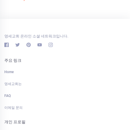
영세교회 온라인 소셜 네트워크입니다.
주요 링크
Home
영세교회는
FAQ
이메일 문의
개인 프로필