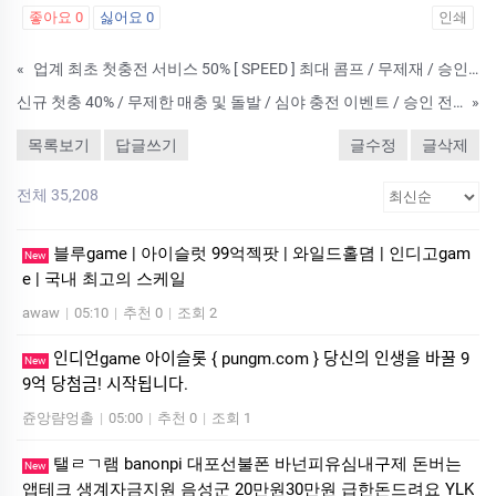
좋아요
0
싫어요
0
인쇄
«
업계 최초 첫충전 서비스 50% [ SPEED ] 최대 콤프 / 무제재 / 승인 전화 X
신규 첫충 40% / 무제한 매충 및 돌발 / 심야 충전 이벤트 / 승인 전화 X
»
목록보기
답글쓰기
글수정
글삭제
전체 35,208
블루game | 아이슬럿 99억젝팟 | 와일드홀뎜 | 인디­고gam
New
e | 국내 최고의 스케일
awaw
|
05:10
|
추천 0
|
조회 2
인디언game 아이슬롯 { pungm.com } 당신의 인생을 바꿀 9
New
9억 당첨금! 시작됩니다.
쥰앙럄엉촐
|
05:00
|
추천 0
|
조회 1
탤ㄹㄱ램 banonpi 대포선불폰 바넌피유심내구제 돈버는
New
앱테크 생계자금지원 음성군 20만원30만원 급한돈드려요 YLK