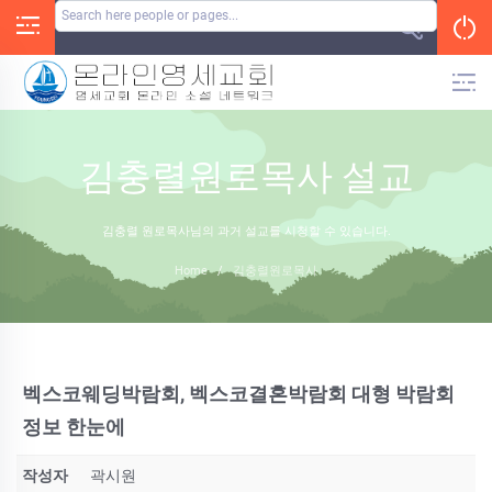
Skip
to
content
김충렬원로목사 설교
김충렬 원로목사님의 과거 설교를 시청할 수 있습니다.
Home
/
김충렬원로목사
벡스코웨딩박람회, 벡스코결혼박람회 대형 박람회
정보 한눈에
작성자
곽시원