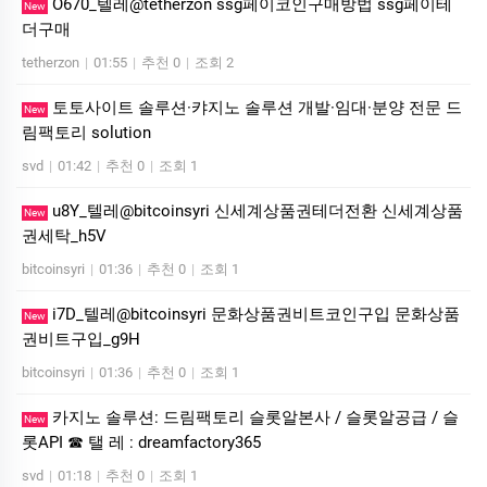
O670_텔레@tetherzon ssg페이코인구매방법 ssg페이테
New
더구매
tetherzon
|
01:55
|
추천 0
|
조회 2
토­토사이트 솔루션·캬지노 솔루션 개발·임대·분양 전문 드
New
림팩토리 solution
svd
|
01:42
|
추천 0
|
조회 1
u8Y_텔레@bitcoinsyri 신세계상품권테더전환 신세계상품
New
권세탁_h5V
bitcoinsyri
|
01:36
|
추천 0
|
조회 1
i7D_텔레@bitcoinsyri 문화상품권비트코인구입 문화상품
New
권비트구입_g9H
bitcoinsyri
|
01:36
|
추천 0
|
조회 1
카지노 솔루션: 드림팩토리 슬롯알본사 / 슬롯알공급 / 슬
New
롯API ☎ 탤 레 : dreamfactory365
svd
|
01:18
|
추천 0
|
조회 1