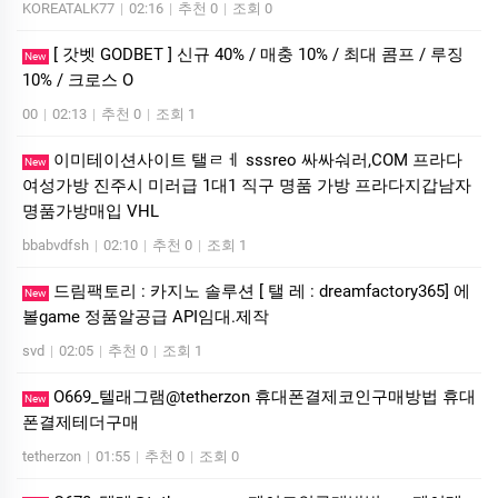
KOREATALK77
|
02:16
|
추천 0
|
조회 0
[ 갓벳 GODBET ] 신규 40% / 매충 10% / 최대 콤프 / 루징
New
10% / 크로스 O
00
|
02:13
|
추천 0
|
조회 1
이미테이션사이트 탤ㄹㅔ sssreo 싸싸숴러,COM 프라다
New
여성가방 진주시 미러급 1대1 직구 명품 가방 프라다지갑남자
명품가방매입 VHL
bbabvdfsh
|
02:10
|
추천 0
|
조회 1
드림팩토리 : 카­지노 솔­루션 [ 탤 레 : dreamfactory365] 에
New
볼game 정품알공급 API임대.제작
svd
|
02:05
|
추천 0
|
조회 1
O669_텔래그램@tetherzon 휴대폰결제코인구매방법 휴대
New
폰결제테더구매
tetherzon
|
01:55
|
추천 0
|
조회 0