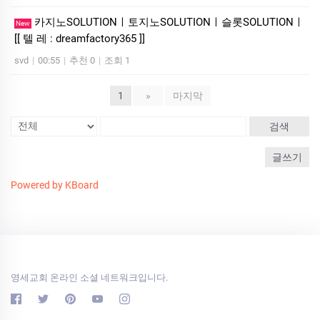
카­지노SOLUTIONㅣ토지노SOLUTIONㅣ슬롯SOLUTIONㅣ
New
[[ 텔 레 : dreamfactory365 ]]
svd
|
00:55
|
추천 0
|
조회 1
1
»
마지막
검색
글쓰기
Powered by KBoard
영세교회 온라인 소셜 네트워크입니다.