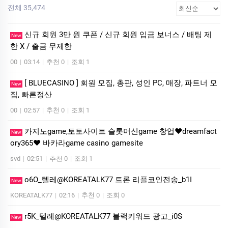
전체 35,474
신규 회원 3만 원 쿠폰 / 신규 회원 입금 보너스 / 배팅 제
New
한 X / 출금 무제한
00
|
03:14
|
추천 0
|
조회 1
[ BLUECASINO ] 회원 모집, 총판, 성인 PC, 매장, 파트너 모
New
집, 빠른정산
00
|
02:57
|
추천 0
|
조회 1
카­지노game,토­토사이트 슬­롯머­신game 창업❤dreamfact
New
ory365❤ 바­카라game casino gamesite
svd
|
02:51
|
추천 0
|
조회 1
o6O_텔레@KOREATALK77 트론 리플코인전송_b1I
New
KOREATALK77
|
02:16
|
추천 0
|
조회 0
r5K_텔레@KOREATALK77 블랙키워드 광고_i0S
New