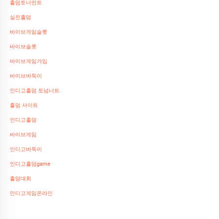
홀­덤토너먼트
실전홀­덤
바이브게임슬롯
바이브슬롯
바이브게임가입
바이브바둑이
인디고홀­덤 토넘너트
홀­덤 사이트
인디고홀­덤
바이브게임
인디고바둑이
인디고홀­덤game
홀­덤대회
인디고게임온라인