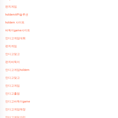
펀치게임
holdemAPI솔루션
holdem 사이트
바둑이game사이트
인디고게임대회
펀치게임
인디고맞고
펀치바둑이
인디고게임holdem
인디고맞고
인디고게임
인디고홀­덤
인디고바둑이game
인디고게임매장
인디고게임가입