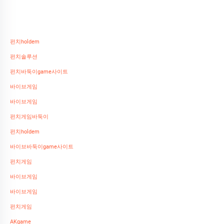
펀치holdem
펀치솔루션
펀치바둑이game사이트
바이브게임
바이브게임
펀치게임바둑이
펀치holdem
바이브바둑이game사이트
펀치게임
바이브게임
바이브게임
펀치게임
AKgame