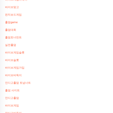
바이브맞고
펀치보드게임
홀­덤game
홀­덤대회
홀­덤토너먼트
실전홀­덤
바이브게임슬롯
바이브슬롯
바이브게임가입
바이브바둑이
인디고홀­덤 토넘너트
홀­덤 사이트
인디고홀­덤
바이브게임