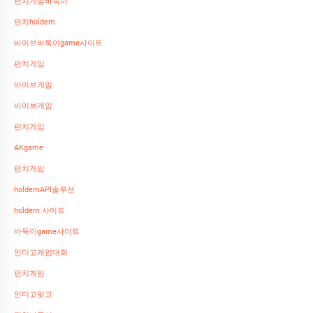
펀치게임바둑이
펀치holdem
바이브바둑이game사이트
펀치게임
바이브게임
바이브게임
펀치게임
AKgame
펀치게임
holdemAPI솔루션
holdem 사이트
바둑이game사이트
인디고게임대회
펀치게임
인디고맞고