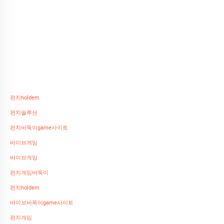
펀치holdem
펀치솔루션
펀치바둑이game사이트
바이브게임
바이브게임
펀치게임바둑이
펀치holdem
바이브바둑이game사이트
펀치게임