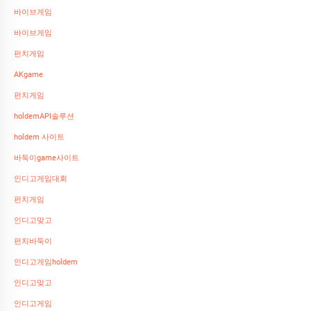
바이브게임
바이브게임
펀치게임
AKgame
펀치게임
holdemAPI솔루션
holdem 사이트
바둑이game사이트
인디고게임대회
펀치게임
인디고맞고
펀치바둑이
인디고게임holdem
인디고맞고
인디고게임