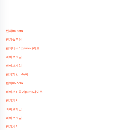
펀치holdem
펀치솔루션
펀치바둑이game사이트
바이브게임
바이브게임
펀치게임바둑이
펀치holdem
바이브바둑이game사이트
펀치게임
바이브게임
바이브게임
펀치게임