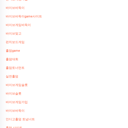
바이브바둑이
바이브바둑이game사이트
바이브게임바둑이
바이브맞고
펀치보드게임
홀­덤game
홀­덤대회
홀­덤토너먼트
실전홀­덤
바이브게임슬롯
바이브슬롯
바이브게임가입
바이브바둑이
인디고홀­덤 토넘너트
홀­덤 사이트