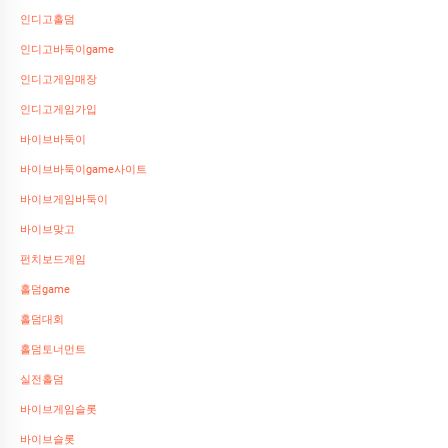
인디고홀­덤
인디고바둑이game
인디고게임매장
인디고게임가입
바이브바둑이
바이브바둑이game사이트
바이브게임바둑이
바이브맞고
펀치보드게임
홀­덤game
홀­덤대회
홀­덤토너먼트
실전홀­덤
바이브게임슬롯
바이브슬롯