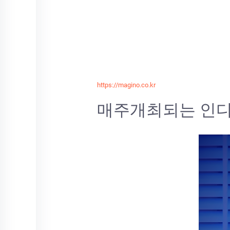
https://magino.co.kr
매주개최되는 인디고