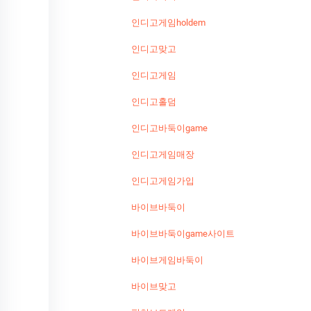
인디고게임holdem
인디고맞고
인디고게임
인디고홀­덤
인디고바둑이game
인디고게임매장
인디고게임가입
바이브바둑이
바이브바둑이game사이트
바이브게임바둑이
바이브맞고