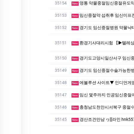
35154
영통 약물중절임신중절유도
New
35153
임신중절약 섭취후 임신미프
New
35152
경기도 임신중절병원 약물낙태
New
35151
환경기사대리시험 【▶텔레상담: km268 】【▶텔레: +82
New
35150
경기도고양시일산서구 임신중
New
35149
경기도 임신중절수술가능한병
New
35148
에볼루션 사이트▼ 인디언게임 0
New
35147
임신 몇주까지 인공임신중절
New
35146
충청남도천안시서북구 중절수
New
35145
경산조건만남 ヮ[[라인 hnk55
New