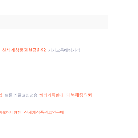
신세계상품권현금화92
%
카카오톡해킹가격
입
페북해킹의뢰
트론 리플코인전송
해외카톡판매
신세계상품권코인구매
바오머니환전