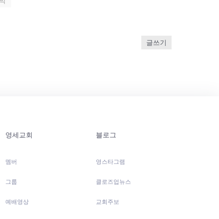
막
글쓰기
영세교회
블로그
멤버
영스타그램
그룹
클로즈업뉴스
예배영상
교회주보