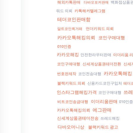
해외카톡판매
백화점상품권
다바오포커판매
워드 의뢰
카톡해커텔레그램
테더코인판매함
언더키워드 의뢰
알트코인퀵거래
카카오톡해킹의뢰
코인구매대행
010인증
카카오해킹
안전한라우터판매
이더리움 
코인구매대행
신세계상품권테더전환
신세
카카오톡해킹
번호판제작
코인전송대행
블랙키워드 의뢰
신용카드코인구입처
테더
쓰레
인스타그램해킹가격
코인구매대행
이더리움판매
비트코인송금대행
010인
에그판매
카카오톡해킹의뢰
신세계상품권테더전송
쓰레드해킹
다바오머니상
블랙키워드 광고