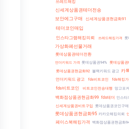
쓰레드해킹
신세계상품권테더전송
보안에그구매
신세계상품권현금화91
테더코인매입
인스타그램해킹의뢰
롯
쓰레드해킹가격
가상화폐선물거래
롯데상품권테더전환
롯데상품권94%
롯데상품권
언더키워드 가격
카
롯데상품권현금화92
블랙키워드 광고
언더키워드 광고
fds비트코인
fds해킹
fds비트코인
비트코인전송대행
망고포
백화점상품권현금화99
fds테더
인스타
신세계상품권비트구입
롯데상품권코인구매
롯데상품권현금화95
카카오해킹의뢰
페이스북해킹가격
백화점상품권현금화9