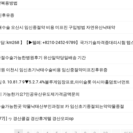
약복용방법
진후유증
수술 오산시 임신중절약 비용 미프진 구입방법 자연유산낙­태약
10-2452-9789】국가기술자격증대리시험 텝스대리시험 토익대리시험 ✅본 업체는 1:1채팅으로만 상담해드립니다 오픈채팅$텔레채널/그룹 상담한적 없습
절수술가능한병원후기 유산알약당일배송 기간
원 이천시 임신초기낙태수술비용 임신중절약미프진후유증
. 10.81.7 9▼5.2.7.4%블루게임장프로,아이슬롯 아시아홀덤토너먼트
이 가능한가요?인공유산유도제가격금액문의
술가능한곳 약물낙태산부인과정보 카 임신초기중절되는약약물중절
77] ] ヮ 경산콜걸 경산휴게텔 경산오피op