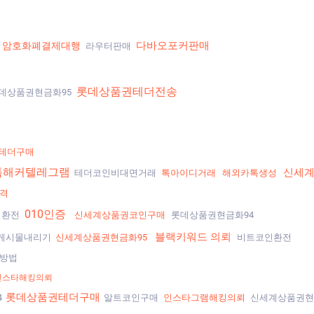
다바오포커판매
암호화폐결제대행
라우터판매
롯데상품권테더전송
데상품권현금화95
테더구매
톡해커텔레그램
신세계
테더코인비대면거래
톡아이디거래
해외카톡생성
가격
010인증
커환전
신세계상품권코인구매
롯데상품권현금화94
블랙키워드 의뢰
게시물내리기
신세계상품권현금화95
비트코인환전
방법
인스타해킹의뢰
롯데상품권테더구매
4
알트코인구매
인스타그램해킹의뢰
신세계상품권현