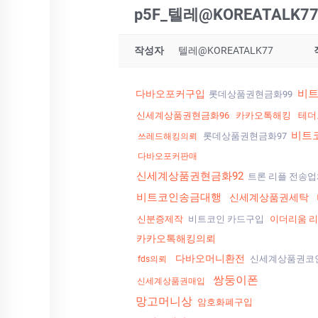
p5F_텔레@KOREATAL
작성자
텔레@KOREATALK77
비
다바오포커구입
롯데상품권현금화99
신세계상품권현금화96
카카오톡해킹
테더
비트
롯데상품권현금화97
쓰레드해킹의뢰
다바오포커판매
신세계상품권현금화92
트론 리플 전송
비트코인송금대행
신세계상품권세탁
신분증제작
비트코인 카드구입
이더리움 
카카오톡해킹의뢰
다바오머니환전
신세계상품권코
fds의뢰
쌍둥이폰
신세계상품권매입
망고머니상
암호화폐구입