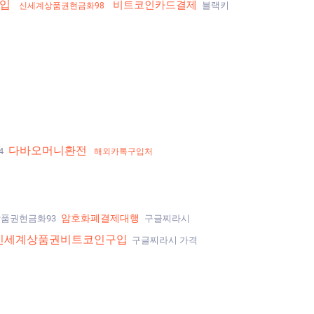
입
비트코인카드결제
블랙키
신세계상품권현금화98
다바오머니환전
4
해외카톡구입처
암호화폐결제대행
품권현금화93
구글찌라시
신세계상품권비트코인구입
구글찌라시 가격