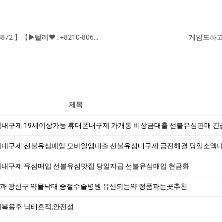
♨️학위증위조♨️◈【▶텔레♥:+8210-7941-8872 】【▶텔레♥ : +8210-8069-3799 】◈♨️ #민증위조 #민증제작 #통장위조 #통장제작 #학위증위조 #학위증제작 ♨️ ♨️ 수정업체-제작업체-위조업체-대리
게임도하고 
제목
 19세이상가능 휴대폰내구제 가개통 비상금대출 선불유심판매 긴급대출 선불유심매입 카드깡 앱테크
구제 선불유심매입 모바일앱대출 선불유심내구제 급전해결 당일소액대출 유심내구제 카드깡 
불유심내구제 유심매입 선불유심맛집 당일지급 선불유심매입 현금화
과 광산구 약물낙태 중절수술병원 유산되는약 정품파는곳추천
복용후 낙태흔적,안전성