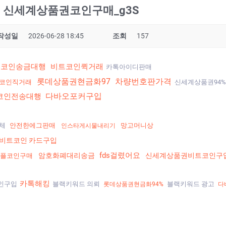
K77 신세계상품권코인구매_g3S
작성일
2026-06-28 18:45
조회
157
트코인송금대행
비트코인퀵거래
카톡아이디판매
롯데상품권현금화97
차량번호판가격
코인직거래
신세계상품권94
다바오포커구입
코인전송대행
업체
안전한에그판매
망고머니상
인스타게시물내리기
비트코인 카드구입
fds걸렸어요
암호화폐대리송금
신세계상품권비트코인구
리플코인구매
카톡해킹
인구입
블랙키워드 의뢰
블랙키워드 광고
롯데상품권현금화94%
다