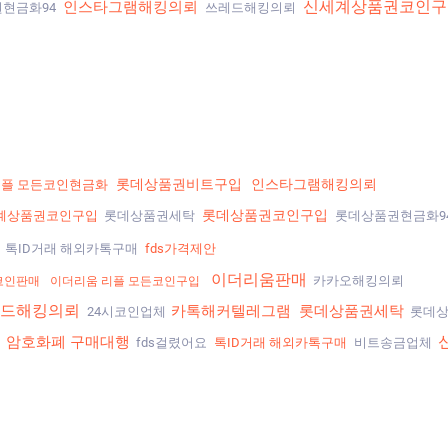
신세계상품권코인구
인스타그램해킹의뢰
현금화94
쓰레드해킹의뢰
롯데상품권비트구입
인스타그램해킹의뢰
리플 모든코인현금화
롯데상품권코인구입
계상품권코인구입
롯데상품권세탁
롯데상품권현금화9
톡ID거래 해외카톡구매
fds가격제안
이더리움판매
카카오해킹의뢰
코인판매
이더리움 리플 모든코인구입
드해킹의뢰
카톡해커텔레그램
롯데상품권세탁
24시코인업체
롯데상
암호화폐 구매대행
증
fds걸렸어요
톡ID거래 해외카톡구매
비트송금업체