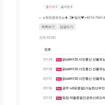
좋아요
0
싫어요
0
«
목록보기
답글쓰기
전체 35,081
번호
35159
@usim120 서진통신 선불유심내구제
New
35158
@usim120 서진통신 선불유심내
New
35157
@usim120 서진통신 선
New
35156
광주 낙태(중절)가능한산부인
New
35155
탕정 약물중절인공유산유도제
New