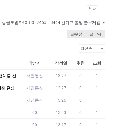
인쇄
상금도받자! 0１O=7465 = 3464 인디고 홀덤 블루게임
»
글수정
글삭제
작성자
작성일
추천
조회
 선불유심맛집
서진통신
13:27
0
1
선불유심맛집
서진통신
13:27
0
1
서진통신
13:26
0
1
00
13:23
0
1
00
13:17
0
1