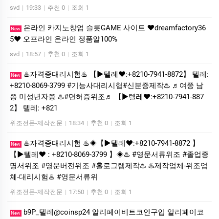
svd
|
19:33
|
추천 0
|
조회 1
온라인 카지노창업 슬롯GAME 사이트 ❤dreamfactory36
New
5❤ 오프라인 온라인 정품알100%
svd
|
18:57
|
추천 0
|
조회 1
♨️자격증대리시험♨️ 【▶텔레♥:+8210-7941-8872】 텔레:
New
+8210-8069-3799 #기능사대리시험#신분증제작♨️ ♬여쯩 남
쯩 미성년자쯩 ♨️#면허증위조♬ 【▶텔레♥:+8210-7941-887
2】 텔레: +821
위조전문-제작전문
|
18:34
|
추천 0
|
조회 1
♨️자격증대리시험 ♨️◈【▶텔레♥:+8210-7941-8872 】
New
【▶텔레♥ : +8210-8069-3799 】◈♨️ #영문서류위조 #졸업증
명서위조 #영문버전위조 #홀로그램제작♨️ ♨️제작업체-위조업
체-대리시험♨️ #영문서류위
위조전문-제작전문
|
17:50
|
추천 0
|
조회 1
b9P_텔레@coinsp24 알리페이비트코인구입 알리페이코
New