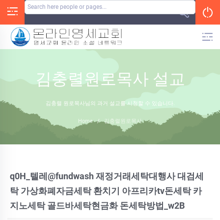
Skip
to
content
김충렬원로목사 설교
김충렬 원로목사님의 과거 설교를 시청할 수 있습니다.
Home
/
김충렬원로목사
q0H_텔레@fundwash 재정거래세탁대행사 대검세
탁 가상화폐자금세탁 환치기 아프리카tv돈세탁 카
지노세탁 골드바세탁현금화 돈세탁방법_w2B