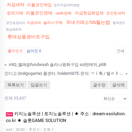
자금세탁
리플코인매입
정치자금세탁방법
리플코인판매
장외거래
자금현금화업체
usdc판매
코인돈세탁
국내거래소fds뚫는법
솔라나구매
자금세탁
코인송금대리
컬쳐랜드
현금화91%
롯데상품권비트구입
좋아요
0
싫어요
0
인쇄
«
n9Q_텔레@fundwash 솔라나원화구입 sol판매처_p0B
인디고 (indigogame) 콜센터. holdemSITE.문의: ㅋㅏ톡 / 텔ㄹㅔ : T S T 3 6 5
»
목록보기
답글쓰기
글수정
글삭제
전체 35,437
카지노솔루션 | 토지노솔루션 | ★ 주소 : dream-ssolution.
New
co.kr ★ 슬롯GAME SOLUTION
svd
|
20:42
|
추천 0
|
조회 1