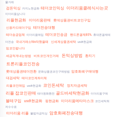
물거래
이더리움클레식사는곳
테더코인믹싱
검돈믹싱
카지노현금화
이더리움삽니다
리플현금화
이더리움판매
롯데상품권비트코인구입
테더전송대행
신용카드테더구입
테더코인송금
테더송금업체
핸드폰결제85%
이더리움매입
휴대폰결제테
국내거래소fds막혔을때
신세계상품권세탁
더전송
usdt현금화
밈코인팝니다
돈믹싱방법
환치기
세금적게내는방법
비트코인개인거래
트론리플코인전송
롯데상품권테더전환
암호화폐구매대행
문화상품권코인구매방법
대검세탁
테더코인계좌이체
코인돈세탁
정치자금세탁
리플코인매입
usdt현금화
리플 잡코인판매
골드바세탁현금화
태더원화환전
이더리움구매
블테구입
usdt현금화
이더리움메타마스크
핑현금화
코인세탁최
저수수료
암호화폐전송대행
이더리움 리플
불법자금믹싱