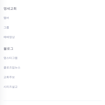
영세교회
멤버
그룹
예배영상
블로그
영스타그램
클로즈업뉴스
교회주보
시리즈설교