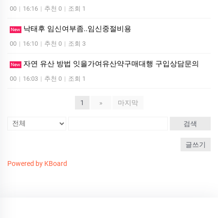
00
|
16:16
|
추천 0
|
조회 1
낙태후 임신여부좀..임신중절비용
New
00
|
16:10
|
추천 0
|
조회 3
자연 유산 방법 잇을가여유산약구매대행 구입상담문의
New
00
|
16:03
|
추천 0
|
조회 1
1
»
마지막
검색
글쓰기
Powered by KBoard