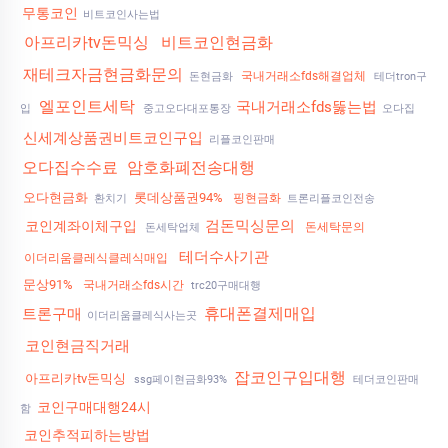
무통코인
비트코인사는법
아프리카tv돈믹싱
비트코인현금화
재테크자금현금화문의
국내거래소fds해결업체
돈현금화
테더tron구
엘포인트세탁
국내거래소fds뚫는법
입
중고오다대포통장
오다집
신세계상품권비트코인구입
리플코인판매
오다집수수료
암호화폐전송대행
오다현금화
롯데상품권94%
핑현금화
환치기
트론리플코인전송
검돈믹싱문의
코인계좌이체구입
돈세탁문의
돈세탁업체
테더수사기관
이더리움클레식클레식매입
문상91%
국내거래소fds시간
trc20구매대행
휴대폰결제매입
트론구매
이더리움클레식사는곳
코인현금직거래
잡코인구입대행
아프리카tv돈믹싱
ssg페이현금화93%
테더코인판매
코인구매대행24시
함
코인추적피하는방법