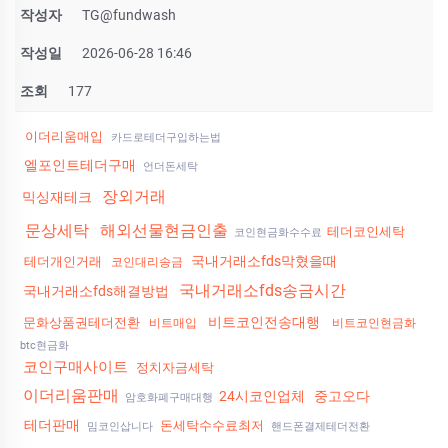
작성자
TG@fundwash
작성일
2026-06-28 16:46
조회
177
이더리움매입
카드로테더구입하는법
엘포인트테더구매
언더돈세탁
장외거래
믹싱재테크
문상세탁
해외선물현금인출
테더코인세탁
코인현금화수수료
국내거래소fds막혔을때
테더개인거래
코인대리송금
국내거래소fds송금시간
국내거래소fds해결방법
비트코인전송대행
문화상품권테더전환
비트매입
비트코인현금화
btc현금화
코인구매사이트
정치자금세탁
이더리움판매
24시코인업체
중고오다
암호화폐구매대행
테더판매
돈세탁수수료최저
밈코인삽니다
핸드폰결제테더전환