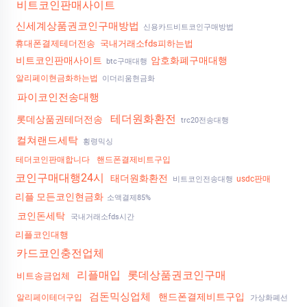
비트코인판매사이트
신세계상품권코인구매방법
신용카드비트코인구매방법
휴대폰결제테더전송
국내거래소fds피하는법
비트코인판매사이트
암호화폐구매대행
btc구매대행
알리페이현금화하는법
이더리움현금화
파이코인전송대행
테더원화환전
롯데상품권테더전송
trc20전송대행
컬쳐랜드세탁
횡령믹싱
테더코인판매합니다
핸드폰결제비트구입
코인구매대행24시
태더원화환전
usdc판매
비트코인전송대행
리플 모든코인현금화
소액결제85%
코인돈세탁
국내거래소fds시간
리플코인대행
카드코인충전업체
리플매입
롯데상품권코인구매
비트송금업체
검돈믹싱업체
핸드폰결제비트구입
알리페이테더구입
가상화폐선