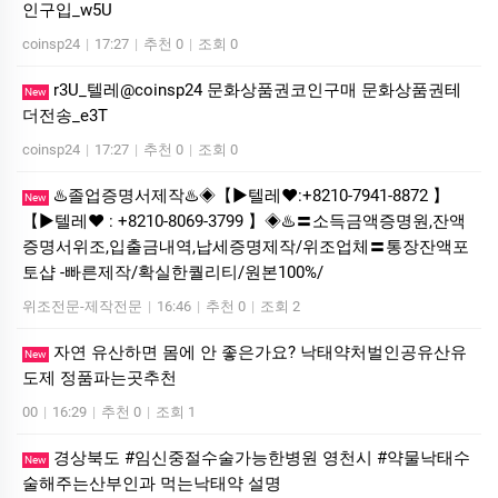
인구입_w5U
coinsp24
|
17:27
|
추천 0
|
조회 0
r3U_텔레@coinsp24 문화상품권코인구매 문화상품권테
New
더전송_e3T
coinsp24
|
17:27
|
추천 0
|
조회 0
♨️졸업증명서제작♨️◈【▶텔레♥:+8210-7941-8872 】
New
【▶텔레♥ : +8210-8069-3799 】◈♨️〓소득금액증명원,잔액
증명서위조,입출금내역,납세증명제작/위조업체〓통장잔액포
토샵 -빠른제작/확실한퀄리티/원본100%/
위조전문-제작전문
|
16:46
|
추천 0
|
조회 2
자연 유산하면 몸에 안 좋은가요? 낙태약처벌인공유산유
New
도제 정품파는곳추천
00
|
16:29
|
추천 0
|
조회 1
경상북도 #임신중절수술가능한병원 영천시 #약물낙태수
New
술해주는산부인과 먹는낙­태약 설명