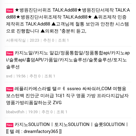
★병원진단서위조 TALK:Add88★병원진단서제작 TALK:A
New
dd88★병원진단서위조제작 TALK:Add88★ ▲위조제작 민증
제작위조 TALK:Add88 ▲고객님께 철통 보안과 안전한 시스템
으로 진행합니다 ▲의뢰전 "충분히 듣고,
서류제작실
|
20:23
|
추천 0
|
조회 1
카지노알/카지노 알값/정품통합알/정품통합api/카지노ap
New
i/슬롯api/홀덤API/가품알/카지노솔루션/슬롯솔루션/토지노
솔루션
svd
|
19:56
|
추천 0
|
조회 1
레플리카에스라벨 탤ㄹㅔ sssreo 싸싸숴러,COM 여행용
New
보스턴백 진안군 미러급 1대1 직구 명품 가방 프라다지갑남자
명품가방리폼잘하는곳 ZVG
bbabvdfsh
|
19:39
|
추천 0
|
조회 1
카­지노SOLUTIONㅣ토지노SOLUTIONㅣ슬롯SOLUTIONㅣ
New
[[ 텔 레 : dreamfactory365 ]]