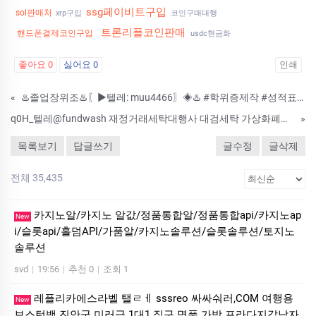
ssg페이비트구입
sol판매처
xrp구입
코인구매대행
트론리플코인판매
핸드폰결제코인구입
usdc현금화
좋아요
0
싫어요
0
인쇄
«
♨️졸업장위조♨️〖▶텔레: muu4466〗◈♨️ #학위증제작 #성적표위조 #성적표제작 #가족관계증명서위조 #졸업증명서제작 ♨️ 수정업체-제작업체-위조업체-대리시험 ▣ 고객님께 철통 보안과 안전한 시스템으로 완벽한 증명서를
q0H_텔레@fundwash 재정거래세탁대행사 대검세탁 가상화폐자금세탁 환치기 아프리카tv돈세탁 카지노세탁 골드바세탁현금화 돈세탁방법_w2B
»
목록보기
답글쓰기
글수정
글삭제
전체 35,435
카지노알/카지노 알값/정품통합알/정품통합api/카지노ap
New
i/슬롯api/홀덤API/가품알/카지노솔루션/슬롯솔루션/토지노
솔루션
svd
|
19:56
|
추천 0
|
조회 1
레플리카에스라벨 탤ㄹㅔ sssreo 싸싸숴러,COM 여행용
New
보스턴백 진안군 미러급 1대1 직구 명품 가방 프라다지갑남자