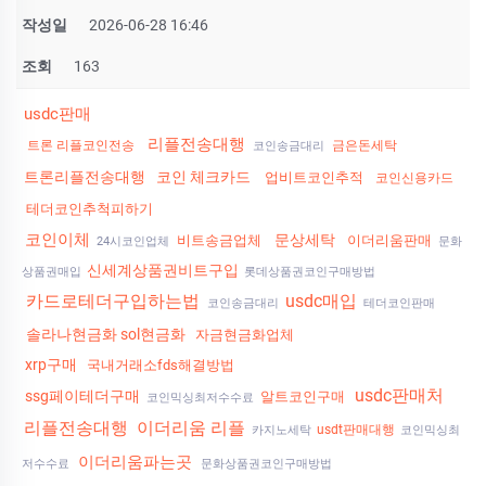
작성일
2026-06-28 16:46
조회
163
usdc판매
리플전송대행
트론 리플코인전송
금은돈세탁
코인송금대리
트론리플전송대행
코인 체크카드
업비트코인추적
코인신용카드
테더코인추척피하기
코인이체
문상세탁
비트송금업체
이더리움판매
24시코인업체
문화
신세계상품권비트구입
상품권매입
롯데상품권코인구매방법
카드로테더구입하는법
usdc매입
코인송금대리
테더코인판매
솔라나현금화 sol현금화
자금현금화업체
xrp구매
국내거래소fds해결방법
usdc판매처
ssg페이테더구매
알트코인구매
코인믹싱최저수수료
리플전송대행
이더리움 리플
usdt판매대행
카지노세탁
코인믹싱최
이더리움파는곳
저수수료
문화상품권코인구매방법