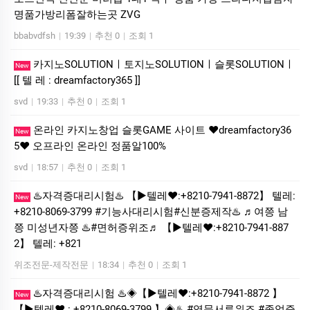
명품가방리폼잘하는곳 ZVG
bbabvdfsh
|
19:39
|
추천 0
|
조회 1
카­지노SOLUTIONㅣ토지노SOLUTIONㅣ슬롯SOLUTIONㅣ
New
[[ 텔 레 : dreamfactory365 ]]
svd
|
19:33
|
추천 0
|
조회 1
온라인 카지노창업 슬롯GAME 사이트 ❤dreamfactory36
New
5❤ 오프라인 온라인 정품알100%
svd
|
18:57
|
추천 0
|
조회 1
♨️자격증대리시험♨️ 【▶텔레♥:+8210-7941-8872】 텔레:
New
+8210-8069-3799 #기능사대리시험#신분증제작♨️ ♬여쯩 남
쯩 미성년자쯩 ♨️#면허증위조♬ 【▶텔레♥:+8210-7941-887
2】 텔레: +821
위조전문-제작전문
|
18:34
|
추천 0
|
조회 1
♨️자격증대리시험 ♨️◈【▶텔레♥:+8210-7941-8872 】
New
【▶텔레♥ : +8210-8069-3799 】◈♨️ #영문서류위조 #졸업증