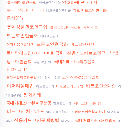
암호화폐 구매대행
블랙테더코인구입
테더코인판매함
롯데상품권테더구매
카드 비트코인현금화
해외선물현금인출
문상91%
롯데상품권코인구입
테더매입
롯데상품권테더전환
모든코인현금화
테더코인판매
모든코인현금화
비트코인환전
이더리움구입대행
tron현금화
돈세탁해드립니다
신용카드비트코인구매방법
핑오다현금화
국내거래소fds막혔을때
리플코인구매
밈코인삽니다
코인전송otc공식업체
휴대폰결제코인구입
테더최저수수료
이더리움매입
비트코인손대손
비트코인카드구입
리플코인구매
이
장외거래
더리움매입
국내거래소fds뚫어주는곳
파이코인구매대행
알트코인구매
비트코인 체크카드
테더코인추척피하기
국내거래소fds시간
이더리움
신용카드코인구매방법
국내거래소fds해결업체
매입
테더매입
tr