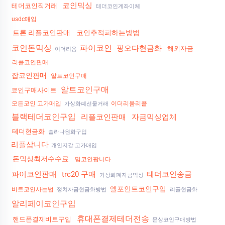
코인믹싱
테더코인직거래
테더코인계좌이체
usdc매입
트론 리플코인판매
코인추적피하는방법
코인돈믹싱
파이코인
핑오다현금화
해외자금
이더리움
리플코인판매
잡코인판매
알트코인구매
알트코인구매
코인구매사이트
모든코인 고가매입
이더리움리플
가상화폐선물거래
블랙테더코인구입
리플코인판매
자금믹싱업체
테더현금화
솔라나원화구입
리플삽니다
개인지갑 고가매입
돈믹싱최저수수료
밈코인팝니다
파이코인판매
trc20 구매
테더코인송금
가상화폐자금믹싱
엘포인트코인구입
비트코인사는법
정치자금현금화방법
리플현금화
알리페이코인구입
휴대폰결제테더전송
핸드폰결제비트구입
문상코인구매방법