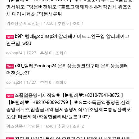
명서위조 #영문버전위조 #홀로그램제작♨️ ♨️제작업체-위조업
체-대리시험♨️ #영문서류위
위조전문-제작전문
|
17:50
|
추천 0
|
조회 1
b9P_텔레@coinsp24 알리페이비트코인구입 알리페이코
New
인구입_w5U
coinsp24
|
17:27
|
추천 0
|
조회 0
r3U_텔레@coinsp24 문화상품권코인구매 문화상품권테
New
더전송_e3T
coinsp24
|
17:27
|
추천 0
|
조회 0
♨️졸업증명서제작♨️◈【▶텔레♥:+8210-7941-8872 】
New
【▶텔레♥ : +8210-8069-3799 】◈♨️〓소득금액증명원,잔액
증명서위조,입출금내역,납세증명제작/위조업체〓통장잔액포
토샵 -빠른제작/확실한퀄리티/원본100%/
위조전문-제작전문
|
16:46
|
추천 0
|
조회 2