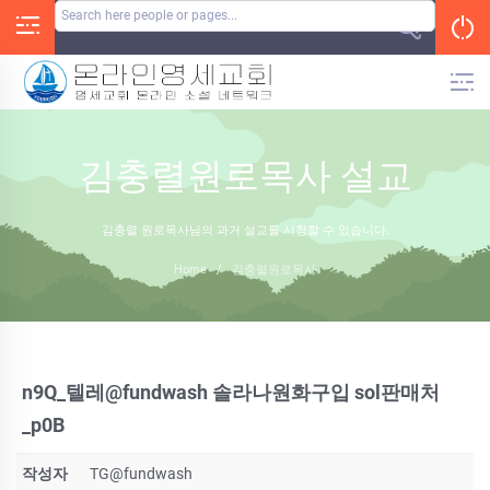
Skip
to
content
김충렬원로목사 설교
김충렬 원로목사님의 과거 설교를 시청할 수 있습니다.
Home
/
김충렬원로목사
n9Q_텔레@fundwash 솔라나원화구입 sol판매처
_p0B
작성자
TG@fundwash