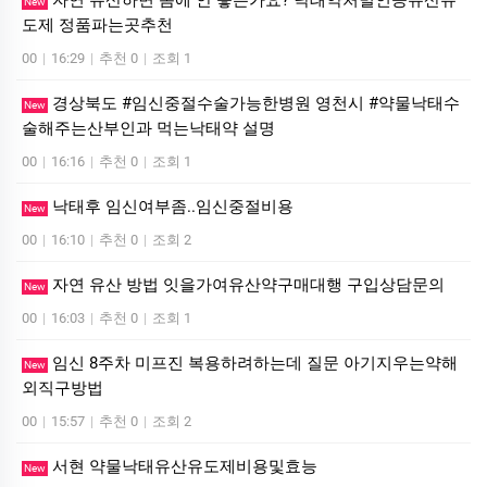
자연 유산하면 몸에 안 좋은가요? 낙태약처벌인공유산유
New
도제 정품파는곳추천
00
|
16:29
|
추천 0
|
조회 1
경상북도 #임신중절수술가능한병원 영천시 #약물낙태수
New
술해주는산부인과 먹는낙­태약 설명
00
|
16:16
|
추천 0
|
조회 1
낙태후 임신여부좀..임신중절비용
New
00
|
16:10
|
추천 0
|
조회 2
자연 유산 방법 잇을가여유산약구매대행 구입상담문의
New
00
|
16:03
|
추천 0
|
조회 1
임신 8주차 미프진 복용하려하는데 질문 아기지우는약해
New
외직구방법
00
|
15:57
|
추천 0
|
조회 2
서현 약물낙태유산유도제비용및효능
New