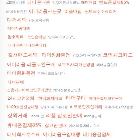
테더 손대손
핸드폰결제85%
테더매입
c20전송대행
정치자금세탁방법
이더리움사는곳
리플매입
돈세탁수수료최저
태더원화환전
대검세탁
검돈세탁문의
테더전송대행
암호화폐
코인손대손
알리페이코인구입
테더무통 테더전송대행
컬쳐랜드세탁
코인체크카드
테더원화환전
암호화폐 구매대행
이더리움 리플코인구매
세무조사피하는방법
테더송금업체
태더원화환전
돈믹싱해드립니다
테더판매
신용카드비트코인구매방법
해외선물현금인출
테더구매
24시코인업체
현금화재테크
휴대폰결제코인구매
비트코인개인거래
trc20코인전송대행
암호화폐구매대행
국내거래소fds증빙
장외거래
리플 잡코인판매
usdc매입
usdt현금화
휴대폰결제85%
잡코인판매
이더리움메타마스크
테더최저수수료
이더리움구입대행
테더송금업체