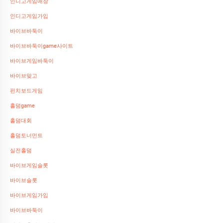
인디고게임매장
인디고게임가입
바이브바둑이
바이브바둑이game사이트
바이브게임바둑이
바이브맞고
펀치보드게임
홀­덤game
홀­덤대회
홀­덤토너먼트
실전홀­덤
바이브게임슬롯
바이브슬롯
바이브게임가입
바이브바둑이