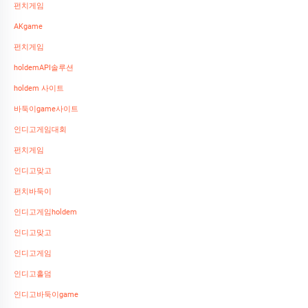
펀치게임
AKgame
펀치게임
holdemAPI솔루션
holdem 사이트
바둑이game사이트
인디고게임대회
펀치게임
인디고맞고
펀치바둑이
인디고게임holdem
인디고맞고
인디고게임
인디고홀­덤
인디고바둑이game