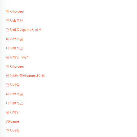
펀치holdem
펀치솔루션
펀치바둑이game사이트
바이브게임
바이브게임
펀치게임바둑이
펀치holdem
바이브바둑이game사이트
펀치게임
바이브게임
바이브게임
펀치게임
AKgame
펀치게임