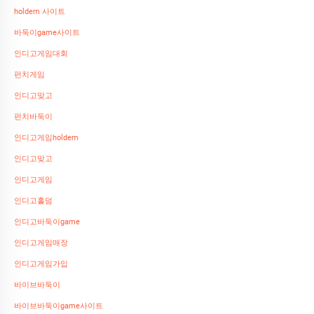
holdem 사이트
바둑이game사이트
인디고게임대회
펀치게임
인디고맞고
펀치바둑이
인디고게임holdem
인디고맞고
인디고게임
인디고홀­덤
인디고바둑이game
인디고게임매장
인디고게임가입
바이브바둑이
바이브바둑이game사이트