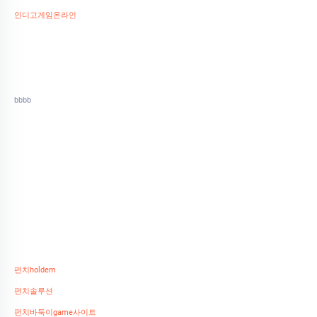
인디고게임온라인
bbbb
펀치holdem
펀치솔루션
펀치바둑이game사이트