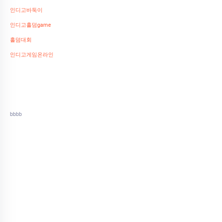
인디고바둑이
인디고홀­덤game
홀­덤대회
인디고게임온라인
bbbb