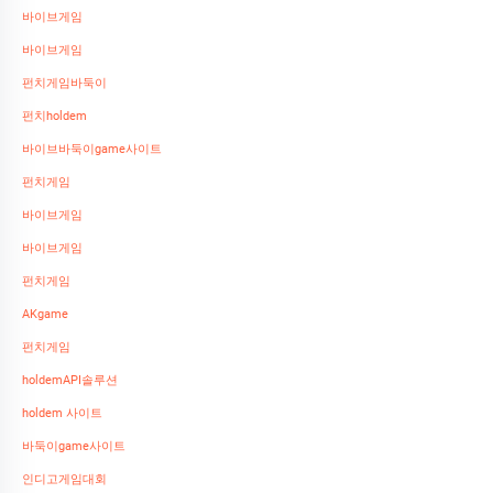
바이브게임
바이브게임
펀치게임바둑이
펀치holdem
바이브바둑이game사이트
펀치게임
바이브게임
바이브게임
펀치게임
AKgame
펀치게임
holdemAPI솔루션
holdem 사이트
바둑이game사이트
인디고게임대회