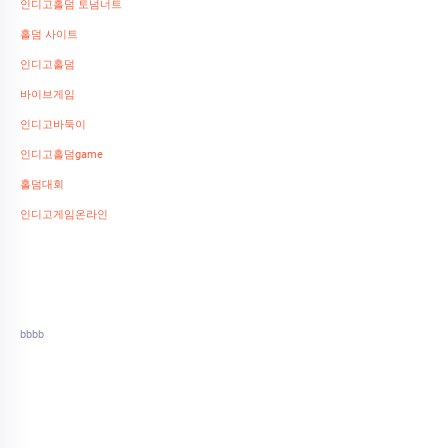
인디고홀­덤 토넘너트
홀­덤 사이트
인디고홀­덤
바이브게임
인디고바둑이
인디고홀­덤game
홀­덤대회
인디고게임온라인
bbbb