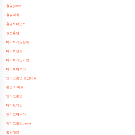
홀­덤game
홀­덤대회
홀­덤토너먼트
실전홀­덤
바이브게임슬롯
바이브슬롯
바이브게임가입
바이브바둑이
인디고홀­덤 토넘너트
홀­덤 사이트
인디고홀­덤
바이브게임
인디고바둑이
인디고홀­덤game
홀­덤대회