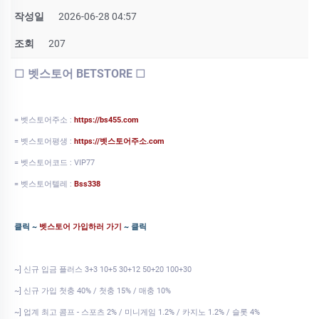
작성일
2026-06-28 04:57
조회
207
□
벳스토어 BETSTORE
□
= 벳스토어주소 :
https://bs455.com
= 벳스토어평생 :
https://벳스토어주소.com
= 벳스토어코드 : VIP77
= 벳스토어텔레 :
Bss338
클릭 ~
벳스토어 가입하러 가기
~ 클릭
~] 신규 입금 플러스 3+3 10+5 30+12 50+20 100+30
~] 신규 가입 첫충 40% / 첫충 15% / 매충 10%
~] 업계 최고 콤프 - 스포츠 2% / 미니게임 1.2% / 카지노 1.2% / 슬롯 4%