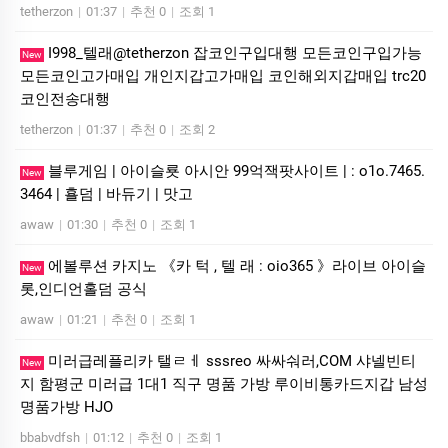
tetherzon
|
01:37
|
추천 0
|
조회 1
I998_텔래@tetherzon 잡코인구입대행 모든코인구입가능
New
모든코인고가매입 개인지갑고가매입 코인해외지갑매입 trc20
코인전송대행
tetherzon
|
01:37
|
추천 0
|
조회 2
블루게­임 | 아이슬룟 아시안 99억잭­팟사이트 | : o1o.7465.
New
3464 | 횰덤 | 바듀기 | 맛고
awaw
|
01:30
|
추천 0
|
조회 1
에볼루션 카­지노 《카 턱 , 텔 래 : oio365 》라이브 아이슬
New
롯,인디언홀덤 공식
awaw
|
01:21
|
추천 0
|
조회 1
미러급레플리카 탤ㄹㅔ sssreo 싸싸숴러,COM 샤넬빈티
New
지 함평군 미러급 1대1 직구 명품 가방 루이비통카드지갑 남성
명품가방 HJO
bbabvdfsh
|
01:12
|
추천 0
|
조회 1