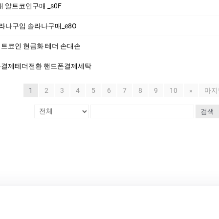
더거래 알트코인구매 _s0F
i 솔라나구입 솔라나구매_e8O
n 비트코인 현금화 테더 손대손
 핸드폰결제테더전환 핸드폰결제세탁
1
2
3
4
5
6
7
8
9
10
»
마지
검색