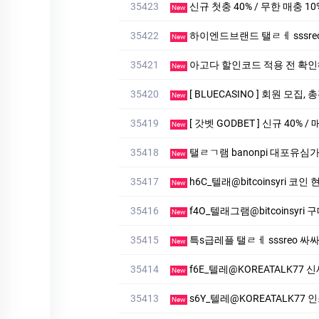
35423
신규 첫충 40% / 무한 매충 10
New
35422
하이엔드브랜드 탤ㄹㅔ sssreo 싸싸
New
35421
아고다 할인코드 적용 전 확인
New
35420
[ BLUECASINO ] 회원 모집,
New
35419
[ 갓벳 GODBET ] 신규 40% /
New
35418
탤ㄹㄱ램 banonpi 대포유심가
New
35417
h6C_텔래@bitcoinsyri 
New
35416
f4O_텔래그램@bitcoinsyri
New
35415
특s급레플 탤ㄹㅔ sssreo 싸싸
New
35414
f6E_텔레@KOREATALK77
New
35413
s6Y_텔레@KOREATALK77
New