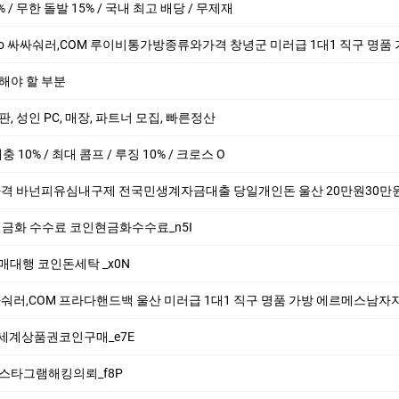
% / 무한 돌발 15% / 국내 최고 배당 / 무제재
숴러,COM 루이비통가방종류와가격 창녕군 미러급 1대1 직구 명품 가방 에르메스남자지갑 명품이
해야 할 부분
 총판, 성인 PC, 매장, 파트너 모집, 빠른정산
 매충 10% / 최대 콤프 / 루징 10% / 크로스 O
격 바넌피유심내구제 전국민생계자금대출 당일개인돈 울산 20만원30만원 급한돈드려
코인 현금화 수수료 코인현금화수수료_n5I
 구매대행 코인돈세탁 _x0N
숴러,COM 프라다핸드백 울산 미러급 1대1 직구 명품 가방 에르메스남자지갑 카드지갑
 신세계상품권코인구매_e7E
 인스타그램해킹의뢰_f8P