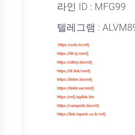
라인 ID : MFG99
텔레그램 : ALVM8
https://solo.to/mfj
https://litt.ly/mmfj
https://allmy.bio/mfj
https://lit.link/mmfj
https://linkin.bio/mfj
https://linktr.ee/mmfj
https://mfj.taplink.bio
https://campsite.bio/mfj
https://link.inpock.co.kr/mfj