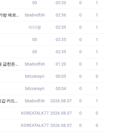
00
03:20
0
1
커머스 XSJ
bbabvdfsh
02:56
0
1
이다영
02:55
0
1
00
02:35
0
1
00
02:35
0
1
요 HAE
bbabvdfsh
01:20
0
1
bitcoinsyri
00:05
0
0
bitcoinsyri
00:04
0
1
명품 HSI
bbabvdfsh
2026.08.07
0
1
KOREATALK77
2026.08.07
0
0
KOREATALK77
2026.08.07
0
0