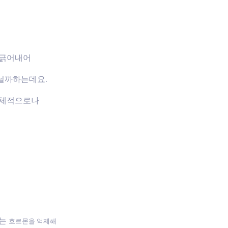
 긁어내어
닐까하는데요.
신체적으로나
하는
호르몬을 억제해