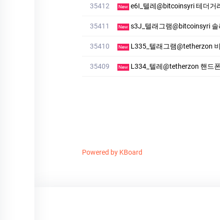
35412
e6I_텔레@bitcoinsyri 테
New
35411
s3J_텔래그램@bitcoinsyr
New
35410
L335_텔래그램@tetherzo
New
35409
L334_텔레@tetherzon
New
Powered by KBoard