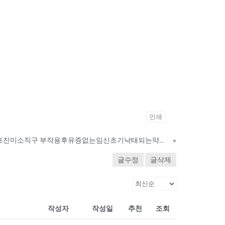
인쇄
미프지미소직구 & 미프진미소직구 부작용후유증없는임신초기낙태되는약구하기
»
글수정
글삭제
작성자
작성일
추천
조회